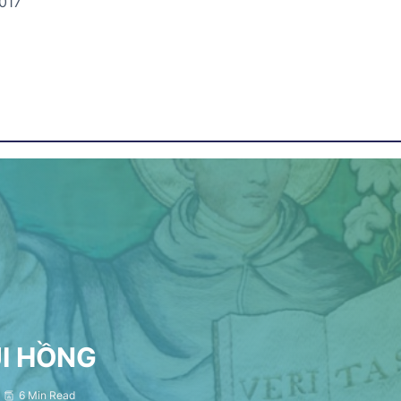
017
ỤI HỒNG
6 Min Read