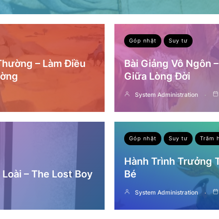
Góp nhặt
Suy tư
 Thường – Làm Điều
Bài Giảng Vô Ngôn 
ường
Giữa Lòng Đời
System Administration
Góp nhặt
Suy tư
Trăm 
Hành Trình Trưởng
Loài – The Lost Boy
Bé
System Administration