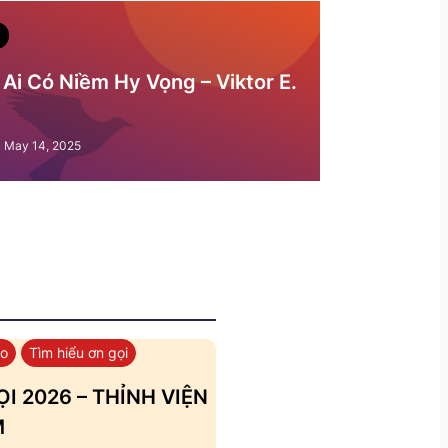
Ai Có Niềm Hy Vọng – Viktor E.
May 14, 2025
áo
Tìm hiểu ơn gọi
I 2026 – THỈNH VIỆN
M