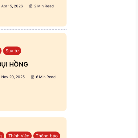
Apr 15, 2026
2 Min Read
Suy tư
BỤI HỒNG
Nov 20, 2025
6 Min Read
g
Thỉnh Viện
Thông báo