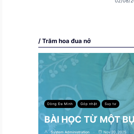
02/08/2
/ Trăm hoa đua nở
Dòng Đa Minh
Góp nhặt
Suy tư
BÀI HỌC TỪ MỘT B
System Administration
Nov 20, 2025