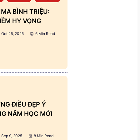
MA BÌNH TRIỆU:
IỀM HY VỌNG
Oct 26, 2025
6 Min Read
NG ĐIỀU ĐẸP Ý
ẢNG NĂM HỌC MỚI
Sep 9, 2025
8 Min Read