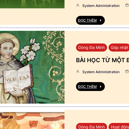
System Administration
ĐỌC THÊM
Dòng Đa Minh
Góp nhặt
BÀI HỌC TỪ MỘT 
System Administration
ĐỌC THÊM
Dòng Đa Minh
Hoạt độn