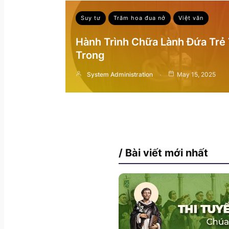
Suy tư
Trăm hoa đua nở
Việt văn
Hành Trình Chữa Lành Đứa Trẻ
Trong
System Administration
May 15, 2025
/ Bài viết mới nhất