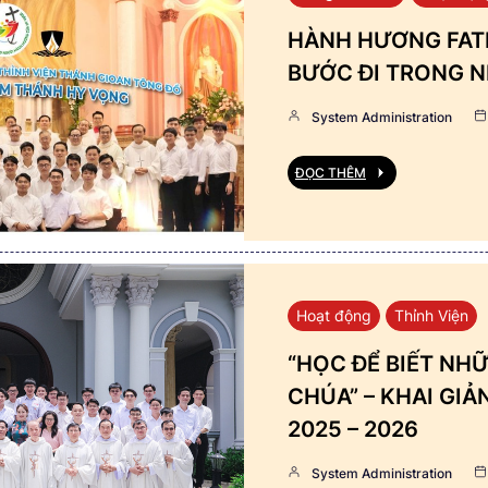
HÀNH HƯƠNG FATI
BƯỚC ĐI TRONG N
System Administration
ĐỌC THÊM
Hoạt động
Thỉnh Viện
“HỌC ĐỂ BIẾT NHỮ
CHÚA” – KHAI GI
2025 – 2026
System Administration