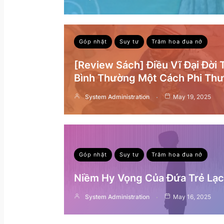
Góp nhặt
Suy tư
Trăm hoa đua nở
[Review Sách] Điều Vĩ Đại Đời
Bình Thường Một Cách Phi Th
System Administration
May 19, 2025
Góp nhặt
Suy tư
Trăm hoa đua nở
Niềm Hy Vọng Của Đứa Trẻ Lạc 
System Administration
May 16, 2025