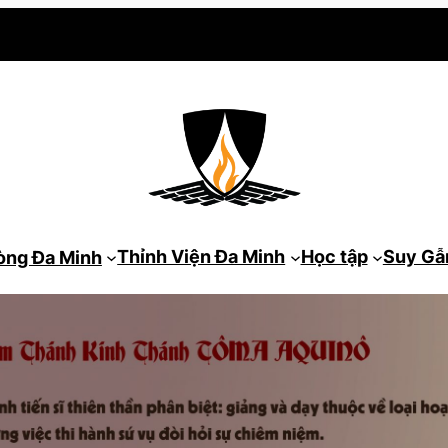
Thỉnh Viện Đa Minh
Học tập
Suy G
òng Đa Minh