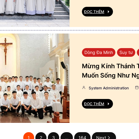
ĐỌC THÊM
Dòng Đa Minh
Suy tư
Mừng Kính Thánh T
Muốn Sống Như Ng
System Administration
ĐỌC THÊM
1
2
3
…
164
Next