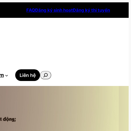
FAQ
Đăng ký sinh hoạt
Đăng ký thi tuyển
Tìm
ẫm
Liên hệ
kiếm