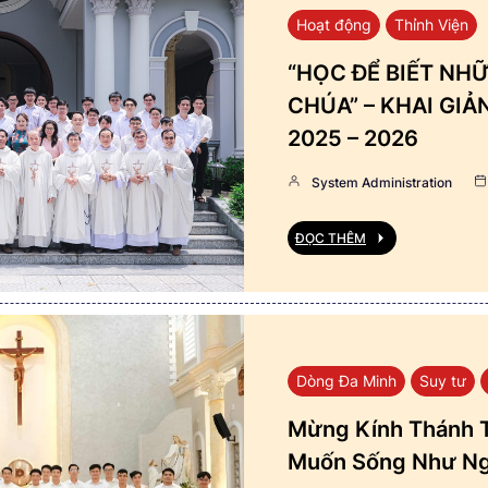
Hoạt động
Thỉnh Viện
“HỌC ĐỂ BIẾT NHỮ
CHÚA” – KHAI GI
2025 – 2026
System Administration
ĐỌC THÊM
Dòng Đa Minh
Suy tư
Mừng Kính Thánh T
Muốn Sống Như Ng