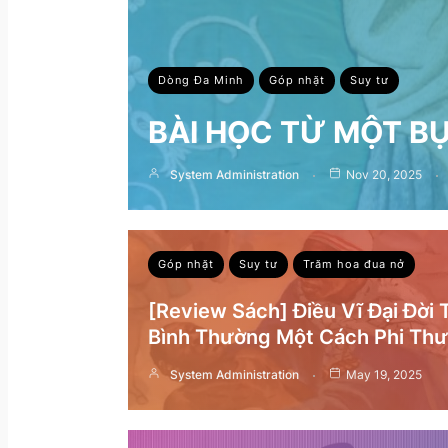
Dòng Đa Minh
Góp nhặt
Suy tư
BÀI HỌC TỪ MỘT B
System Administration
Nov 20, 2025
Góp nhặt
Suy tư
Trăm hoa đua nở
[Review Sách] Điều Vĩ Đại Đời
Bình Thường Một Cách Phi Th
System Administration
May 19, 2025