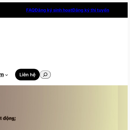
FAQ
Đăng ký sinh hoạt
Đăng ký thi tuyển
Tìm
ẫm
Liên hệ
kiếm