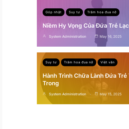
Góp nhặt
Suy tư
Trăm hoa đua nở
Niềm Hy Vọng Của Đứa Trẻ Lạc 
System Administration
May 16, 2025
Suy tư
Trăm hoa đua nở
Việt văn
Hành Trình Chữa Lành Đứa Trẻ
Trong
System Administration
May 15, 2025