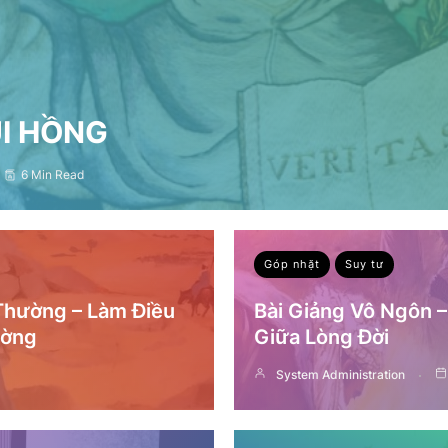
ỤI HỒNG
6 Min Read
Góp nhặt
Suy tư
 Thường – Làm Điều
Bài Giảng Vô Ngôn 
ường
Giữa Lòng Đời
System Administration