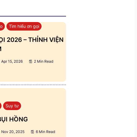
áo
Tìm hiểu ơn gọi
I 2026 – THỈNH VIỆN
M
Apr 15, 2026
2 Min Read
Suy tư
BỤI HỒNG
Nov 20, 2025
6 Min Read