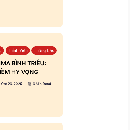
g
Thỉnh Viện
Thông báo
MA BÌNH TRIỆU:
IỀM HY VỌNG
Oct 26, 2025
6 Min Read