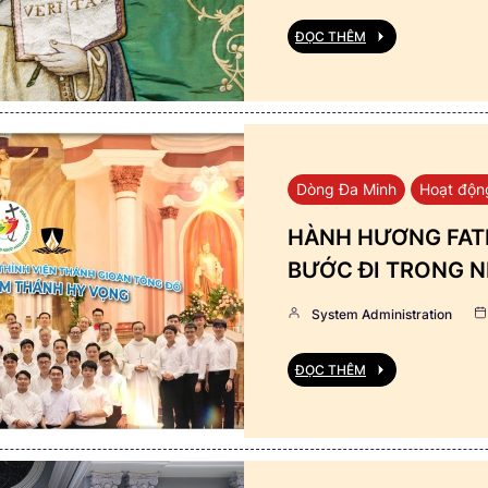
ĐỌC THÊM
Dòng Đa Minh
Hoạt độn
HÀNH HƯƠNG FATI
BƯỚC ĐI TRONG N
System Administration
ĐỌC THÊM