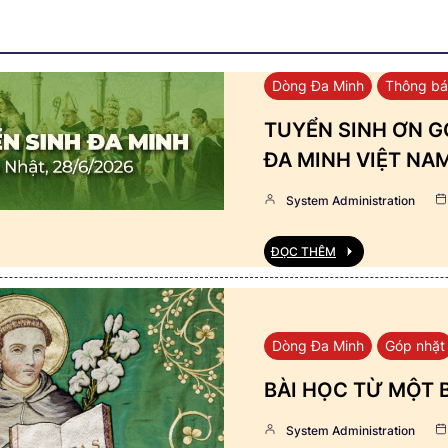
Dòng Đa Minh
Thông b
TUYỂN SINH ƠN GỌ
ĐA MINH VIỆT NA
System Administration
ĐỌC THÊM
Dòng Đa Minh
Góp nhặt
BÀI HỌC TỪ MỘT 
System Administration