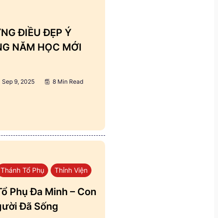
NG ĐIỀU ĐẸP Ý
ẢNG NĂM HỌC MỚI
Sep 9, 2025
8 Min Read
Thánh Tổ Phụ
Thỉnh Viện
ổ Phụ Đa Minh – Con
ười Đã Sống