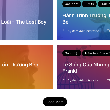
Góp nhặt
Suy tư
Trăm 
Hành Trình Trưởng
Loài – The Lost Boy
Bé
System Administration
Góp nhặt
Trăm hoa đua nở
 Tổn Thương Bên
Lẽ Sống Của Những 
Frankl
System Administration
Load More