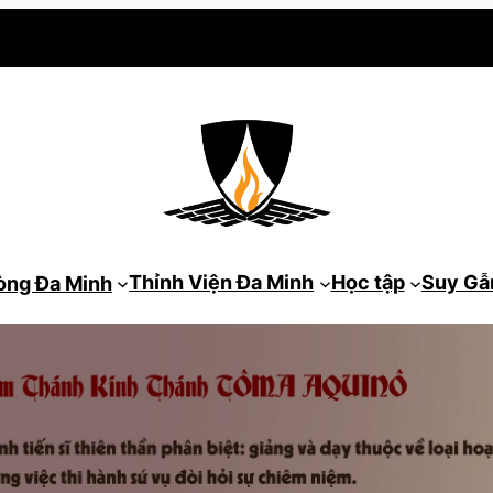
Thỉnh Viện Đa Minh
Học tập
Suy G
òng Đa Minh