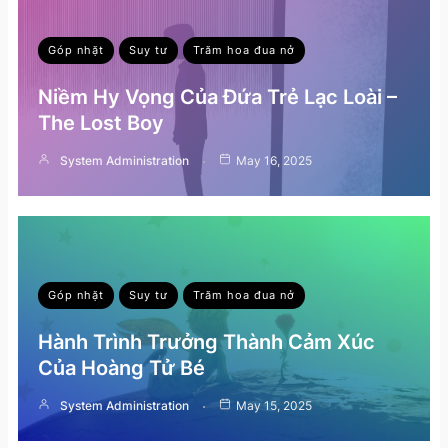
Góp nhặt
Suy tư
Trăm hoa đua nở
Niềm Hy Vọng Của Đứa Trẻ Lạc Loài –
The Lost Boy
System Administration
May 16, 2025
Góp nhặt
Suy tư
Trăm hoa đua nở
Hành Trình Trưởng Thành Cảm Xúc
Của Hoàng Tử Bé
System Administration
May 15, 2025