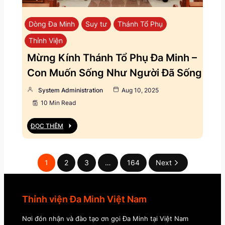
Dòng Đa Minh
Suy tư
Thánh Tổ Phụ
Thỉnh Viện
Mừng Kính Thánh Tổ Phụ Đa Minh –
Con Muốn Sống Như Người Đã Sống
System Administration
Aug 10, 2025
10 Min Read
ĐỌC THÊM
1
2
3
…
164
Next
Thỉnh viện Đa Minh Việt Nam
Nơi đón nhận và đào tạo ơn gọi Đa Minh tại Việt Nam