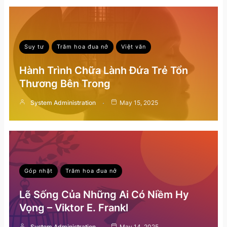
Suy tư
Trăm hoa đua nở
Việt văn
Hành Trình Chữa Lành Đứa Trẻ Tổn
Thương Bên Trong
System Administration
May 15, 2025
Góp nhặt
Trăm hoa đua nở
Lẽ Sống Của Những Ai Có Niềm Hy
Vọng – Viktor E. Frankl
System Administration
May 14, 2025