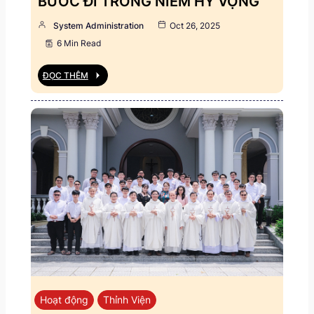
BƯỚC ĐI TRONG NIỀM HY VỌNG
System Administration
Oct 26, 2025
6 Min Read
ĐỌC THÊM
Hoạt động
Thỉnh Viện