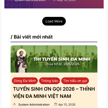
Load More
/ Bài viết mới nhất
Dòng Đa Minh
Thông báo
Tìm hiểu ơn gọi
TUYỂN SINH ƠN GỌI 2026 – THỈNH
VIỆN ĐA MINH VIỆT NAM
System Administration
Apr 15, 2026