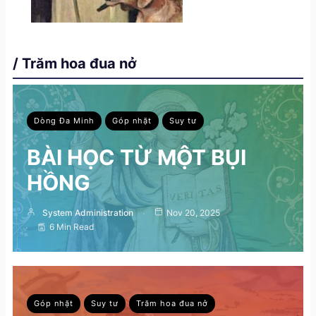
/ Trăm hoa đua nở
Dòng Đa Minh
Góp nhặt
Suy tư
BÀI HỌC TỪ MỘT BỤI
HỒNG
System Administration
Nov 20, 2025
6 Min Read
Góp nhặt
Suy tư
Trăm hoa đua nở