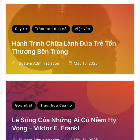
Suy tư
Trăm hoa đua nở
Việt văn
Hành Trình Chữa Lành Đứa Trẻ Tổn
Thương Bên Trong
System Administration
May 15, 2025
Góp nhặt
Trăm hoa đua nở
Lẽ Sống Của Những Ai Có Niềm Hy
Vọng – Viktor E. Frankl
System Administration
May 14, 2025