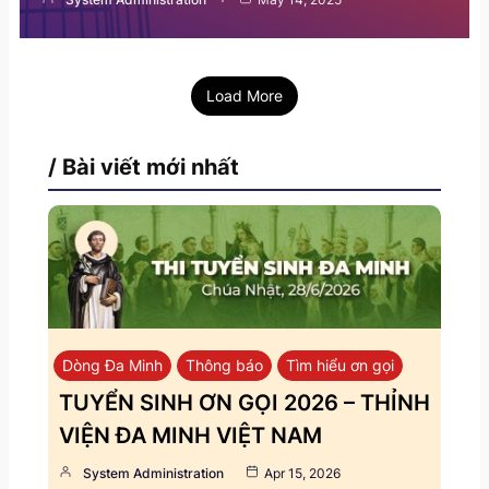
Load More
/ Bài viết mới nhất
Dòng Đa Minh
Thông báo
Tìm hiểu ơn gọi
TUYỂN SINH ƠN GỌI 2026 – THỈNH
VIỆN ĐA MINH VIỆT NAM
System Administration
Apr 15, 2026