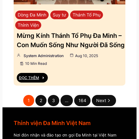
Dòng Đa Minh
Suy tư
Thánh Tổ Phụ
Thỉnh Viện
Mừng Kính Thánh Tổ Phụ Đa Minh –
Con Muốn Sống Như Người Đã Sống
System Administration
Aug 10, 2025
10 Min Read
ĐỌC THÊM
1
2
3
…
164
Next
Thỉnh viện Đa Minh Việt Nam
Nơi đón nhận và đào tạo ơn gọi Đa Minh tại Việt Nam