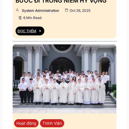
BƯỚC ĐI TRONG NIỀM HY VỌNG
System Administration
Oct 26, 2025
6 Min Read
ĐỌC THÊM
Hoạt động
Thỉnh Viện