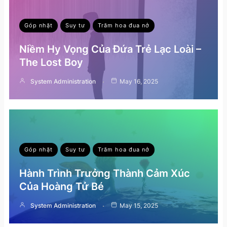
Góp nhặt
Suy tư
Trăm hoa đua nở
Niềm Hy Vọng Của Đứa Trẻ Lạc Loài –
The Lost Boy
System Administration
May 16, 2025
Góp nhặt
Suy tư
Trăm hoa đua nở
Hành Trình Trưởng Thành Cảm Xúc
Của Hoàng Tử Bé
System Administration
May 15, 2025