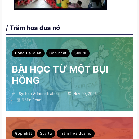
/ Trăm hoa đua nở
Dòng Đa Minh
Góp nhặt
Suy tư
BÀI HỌC TỪ MỘT BỤI
HỒNG
System Administration
Nov 20, 2025
6 Min Read
Góp nhặt
Suy tư
Trăm hoa đua nở