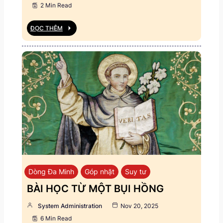
2 Min Read
ĐỌC THÊM
Dòng Đa Minh
Góp nhặt
Suy tư
BÀI HỌC TỪ MỘT BỤI HỒNG
System Administration
Nov 20, 2025
6 Min Read