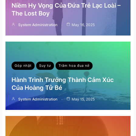
Niềm Hy Vọng Của Đứa Trẻ Lạc Loài –
The Lost Boy
System Administration
May 16, 2025
Góp nhặt
Suy tư
Trăm hoa đua nở
Hành Trình Trưởng Thành Cảm Xúc
Của Hoàng Tử Bé
System Administration
May 15, 2025