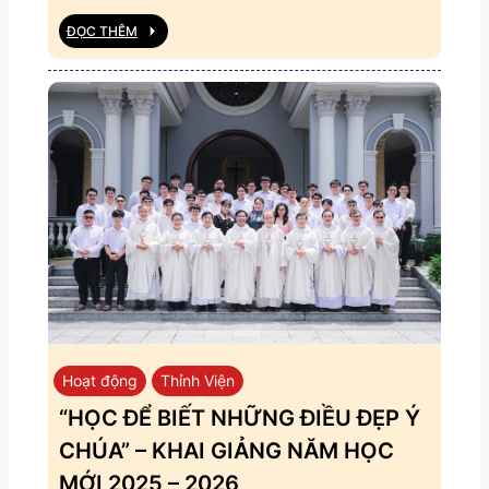
ĐỌC THÊM
Hoạt động
Thỉnh Viện
“HỌC ĐỂ BIẾT NHỮNG ĐIỀU ĐẸP Ý
CHÚA” – KHAI GIẢNG NĂM HỌC
MỚI 2025 – 2026