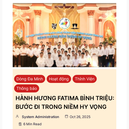
Dòng Đa Minh
Hoạt động
Thỉnh Viện
Thông báo
HÀNH HƯƠNG FATIMA BÌNH TRIỆU:
BƯỚC ĐI TRONG NIỀM HY VỌNG
System Administration
Oct 26, 2025
6 Min Read