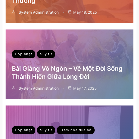
Thường
System Administration
May 19, 2025
Góp nhặt
Suy tư
Bài Giảng Vô Ngôn – Về Một Đời Sống
Thánh Hiến Giữa Lòng Đời
System Administration
May 17, 2025
Góp nhặt
Suy tư
Trăm hoa đua nở