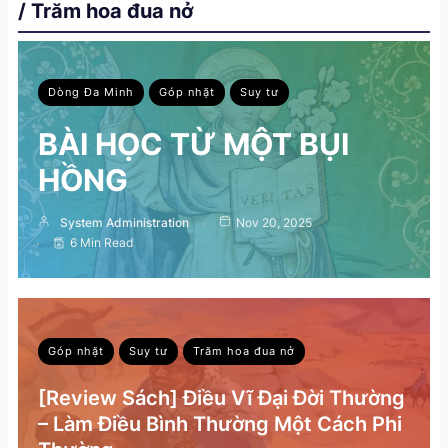
/ Trăm hoa đua nở
Dòng Đa Minh
Góp nhặt
Suy tư
BÀI HỌC TỪ MỘT BỤI
HỒNG
System Administration
Nov 20, 2025
6 Min Read
Góp nhặt
Suy tư
Trăm hoa đua nở
[Review Sách] Điều Vĩ Đại Đời Thường
– Làm Điều Bình Thường Một Cách Phi