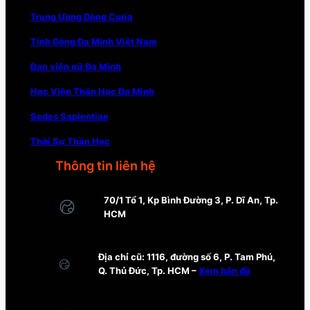
Trung Ương Dòng Curia
Tỉnh Dòng Đa Minh Việt Nam
Đan viện nữ Đa Minh
Học Viện Thần Học Đa Minh
Sedes Sapientiae
Thời Sự Thần Học
Thông tin liên hệ
70/1 Tổ 1, Kp Bình Đường 3, P. Dĩ An, Tp.
HCM
Địa chỉ cũ: 1116, đường số 6, P. Tam Phú,
Q. Thủ Đức, Tp. HCM –
Xem bản đồ