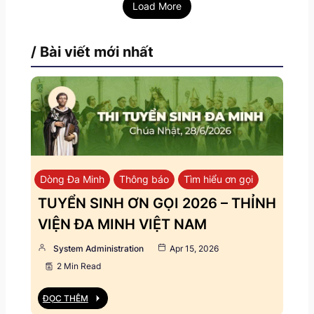
Load More
/ Bài viết mới nhất
Dòng Đa Minh
Thông báo
Tìm hiểu ơn gọi
TUYỂN SINH ƠN GỌI 2026 – THỈNH
VIỆN ĐA MINH VIỆT NAM
System Administration
Apr 15, 2026
2 Min Read
ĐỌC THÊM