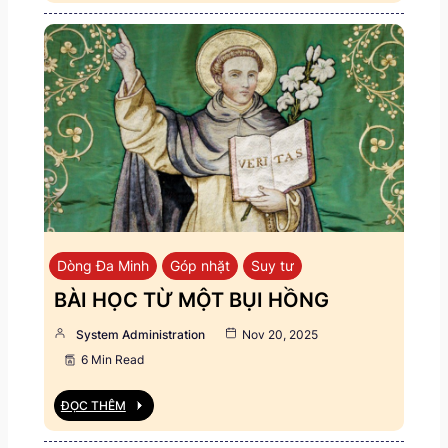
Dòng Đa Minh
Góp nhặt
Suy tư
BÀI HỌC TỪ MỘT BỤI HỒNG
System Administration
Nov 20, 2025
6 Min Read
ĐỌC THÊM