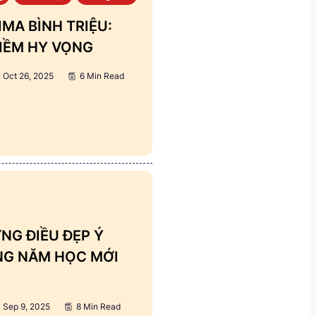
MA BÌNH TRIỆU:
IỀM HY VỌNG
Oct 26, 2025
6 Min Read
NG ĐIỀU ĐẸP Ý
ẢNG NĂM HỌC MỚI
Sep 9, 2025
8 Min Read