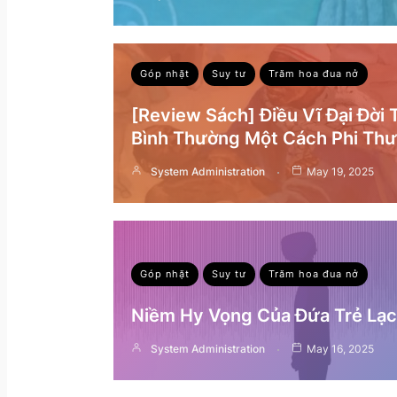
Góp nhặt
Suy tư
Trăm hoa đua nở
[Review Sách] Điều Vĩ Đại Đời
Bình Thường Một Cách Phi Th
System Administration
May 19, 2025
Góp nhặt
Suy tư
Trăm hoa đua nở
Niềm Hy Vọng Của Đứa Trẻ Lạc 
System Administration
May 16, 2025