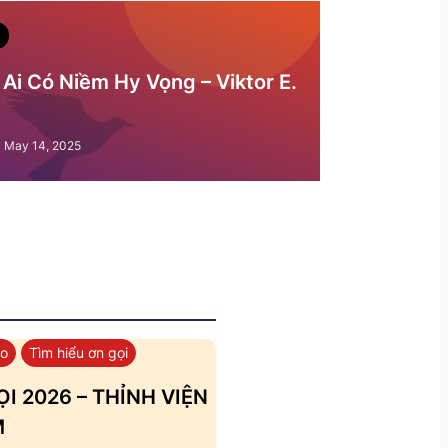
Ai Có Niềm Hy Vọng – Viktor E.
May 14, 2025
áo
Tìm hiểu ơn gọi
I 2026 – THỈNH VIỆN
M