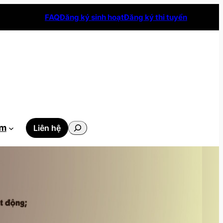
FAQ
Đăng ký sinh hoạt
Đăng ký thi tuyển
Tìm
ẫm
Liên hệ
kiếm