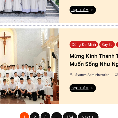
ĐỌC THÊM
Dòng Đa Minh
Suy tư
Mừng Kính Thánh T
Muốn Sống Như Ng
System Administration
ĐỌC THÊM
1
2
3
…
164
Next