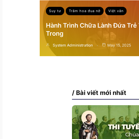
Suy tư
Trăm hoa đua nở
Việt văn
Hành Trình Chữa Lành Đứa Trẻ
Trong
System Administration
May 15, 2025
/ Bài viết mới nhất