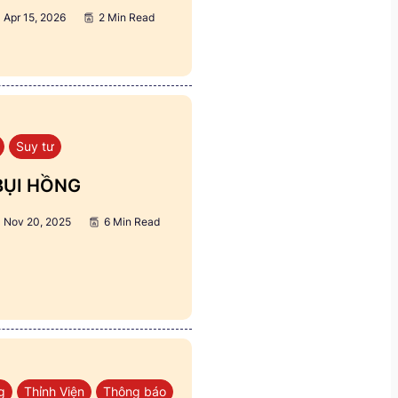
Apr 15, 2026
2 Min Read
Suy tư
BỤI HỒNG
Nov 20, 2025
6 Min Read
g
Thỉnh Viện
Thông báo