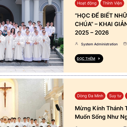
Hoạt động
Thỉnh Viện
“HỌC ĐỂ BIẾT NHỮ
CHÚA” – KHAI GI
2025 – 2026
System Administration
ĐỌC THÊM
Dòng Đa Minh
Suy tư
Mừng Kính Thánh T
Muốn Sống Như Ng