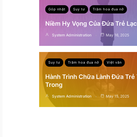
Góp nhặt
Suy tư
Trăm hoa đua nở
Niềm Hy Vọng Của Đứa Trẻ Lạc 
System Administration
May 16, 2025
Suy tư
Trăm hoa đua nở
Việt văn
Hành Trình Chữa Lành Đứa Trẻ
Trong
System Administration
May 15, 2025