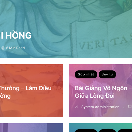
ỤI HỒNG
6 Min Read
Góp nhặt
Suy tư
 Thường – Làm Điều
Bài Giảng Vô Ngôn 
ường
Giữa Lòng Đời
System Administration