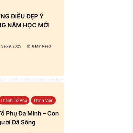
NG ĐIỀU ĐẸP Ý
ẢNG NĂM HỌC MỚI
Sep 9, 2025
8 Min Read
Thánh Tổ Phụ
Thỉnh Viện
ổ Phụ Đa Minh – Con
ười Đã Sống