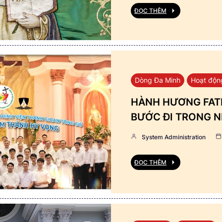
ĐỌC THÊM
Dòng Đa Minh
Hoạt độn
HÀNH HƯƠNG FATI
BƯỚC ĐI TRONG N
System Administration
ĐỌC THÊM