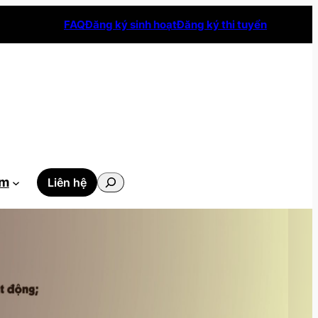
FAQ
Đăng ký sinh hoạt
Đăng ký thi tuyển
Tìm
ẫm
Liên hệ
kiếm