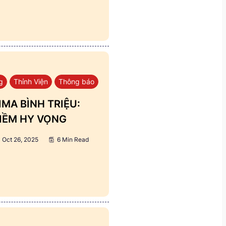
g
Thỉnh Viện
Thông báo
MA BÌNH TRIỆU:
IỀM HY VỌNG
Oct 26, 2025
6 Min Read