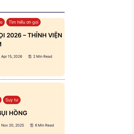
áo
Tìm hiểu ơn gọi
I 2026 – THỈNH VIỆN
M
Apr 15, 2026
2 Min Read
Suy tư
BỤI HỒNG
Nov 20, 2025
6 Min Read