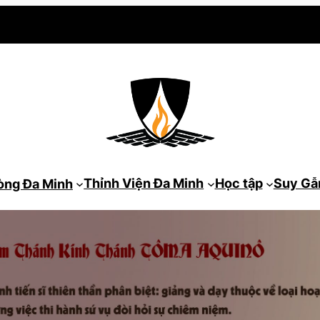
Thỉnh Viện Đa Minh
Học tập
Suy G
òng Đa Minh