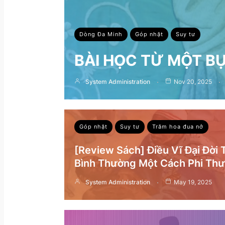
Dòng Đa Minh
Góp nhặt
Suy tư
BÀI HỌC TỪ MỘT B
System Administration
Nov 20, 2025
Góp nhặt
Suy tư
Trăm hoa đua nở
[Review Sách] Điều Vĩ Đại Đời
Bình Thường Một Cách Phi Th
System Administration
May 19, 2025