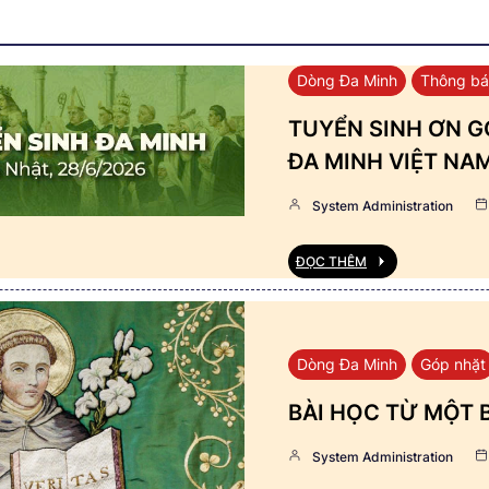
Dòng Đa Minh
Thông b
TUYỂN SINH ƠN GỌ
ĐA MINH VIỆT NA
System Administration
ĐỌC THÊM
Dòng Đa Minh
Góp nhặt
BÀI HỌC TỪ MỘT 
System Administration