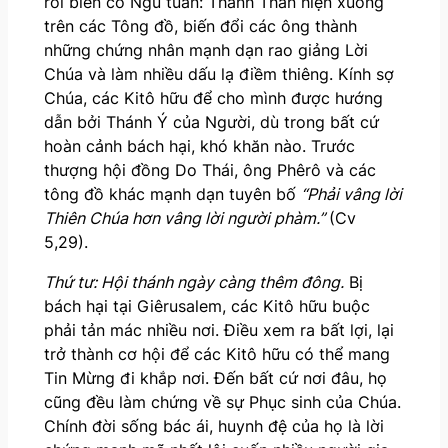
rồi biến cố Ngũ tuần: Thánh Thần hiện xuống
trên các Tông đồ, biến đổi các ông thành
những chứng nhân mạnh dạn rao giảng Lời
Chúa và làm nhiều dấu lạ điềm thiêng. Kính sợ
Chúa, các Kitô hữu để cho mình được hướng
dẫn bởi Thánh Ý của Người, dù trong bất cứ
hoàn cảnh bách hại, khó khăn nào. Trước
thượng hội đồng Do Thái, ông Phêrô và các
tông đồ khác mạnh dạn tuyên bố
“Phải vâng lời
Thiên Chúa hơn vâng lời người phàm.”
(Cv
5,29).
Thứ tư: Hội thánh ngày càng thêm đông.
Bị
bách hại tại Giêrusalem, các Kitô hữu buộc
phải tản mác nhiều nơi. Điều xem ra bất lợi, lại
trở thành cơ hội để các Kitô hữu có thể mang
Tin Mừng đi khắp nơi. Đến bất cứ nơi đâu, họ
cũng đều làm chứng về sự Phục sinh của Chúa.
Chính đời sống bác ái, huynh đệ của họ là lời