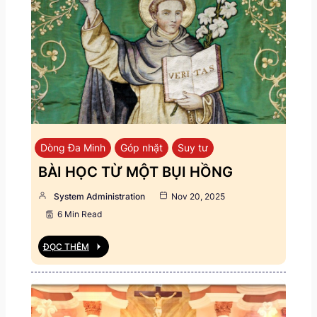
Dòng Đa Minh
Góp nhặt
Suy tư
BÀI HỌC TỪ MỘT BỤI HỒNG
System Administration
Nov 20, 2025
6 Min Read
ĐỌC THÊM