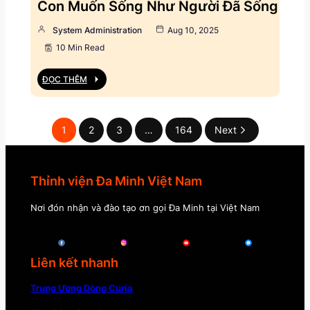
Con Muốn Sống Như Người Đã Sống
System Administration
Aug 10, 2025
10 Min Read
ĐỌC THÊM
1
2
3
…
164
Next
Thỉnh viện Đa Minh Việt Nam
Nơi đón nhận và đào tạo ơn gọi Đa Minh tại Việt Nam
Liên kết nhanh
Trung Ương Dòng Curia