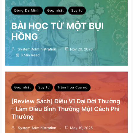
Dòng Đa Minh
Góp nhặt
Suy tư
BÀI HỌC TỪ MỘT BỤI
HỒNG
System Administration
Nov 20, 2025
6 Min Read
Góp nhặt
Suy tư
Trăm hoa đua nở
[Review Sách] Điều Vĩ Đại Đời Thường
– Làm Điều Bình Thường Một Cách Phi
Thường
System Administration
May 19, 2025