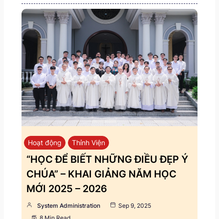
Hoạt động
Thỉnh Viện
“HỌC ĐỂ BIẾT NHỮNG ĐIỀU ĐẸP Ý
CHÚA” – KHAI GIẢNG NĂM HỌC
MỚI 2025 – 2026
System Administration
Sep 9, 2025
8 Min Read