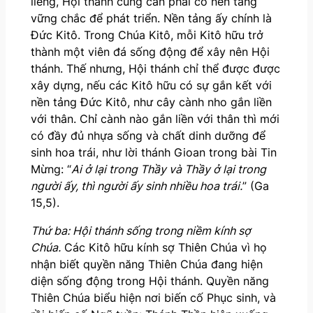
liêng, Hội thánh cũng cần phải có nền tảng
vững chắc để phát triển. Nền tảng ấy chính là
Đức Kitô. Trong Chúa Kitô, mỗi Kitô hữu trở
thành một viên đá sống động để xây nên Hội
thánh. Thế nhưng, Hội thánh chỉ thể được được
xây dựng, nếu các Kitô hữu có sự gắn kết với
nền tảng Đức Kitô, như cây cành nho gắn liền
với thân. Chỉ cành nào gắn liền với thân thì mới
có đầy đủ nhựa sống và chất dinh dưỡng để
sinh hoa trái, như lời thánh Gioan trong bài Tin
Mừng: “
Ai ở lại trong Thầy và Thầy ở lại trong
người ấy, thì người ấy sinh nhiều hoa trái.
” (Ga
15,5).
Thứ ba: Hội thánh sống trong niềm kính sợ
Chúa.
Các Kitô hữu kính sợ Thiên Chúa vì họ
nhận biết quyền năng Thiên Chúa đang hiện
diện sống động trong Hội thánh. Quyền năng
Thiên Chúa biểu hiện nơi biến cố Phục sinh, và