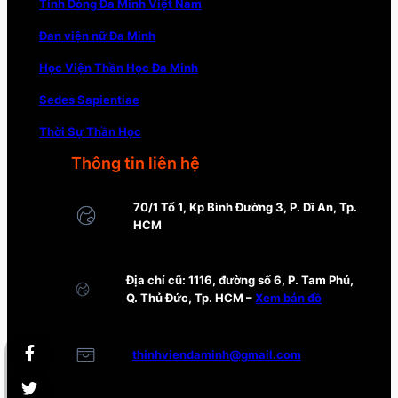
Tỉnh Dòng Đa Minh Việt Nam
Đan viện nữ Đa Minh
Học Viện Thần Học Đa Minh
Sedes Sapientiae
Thời Sự Thần Học
Thông tin liên hệ
70/1 Tổ 1, Kp Bình Đường 3, P. Dĩ An, Tp.
HCM
Địa chỉ cũ: 1116, đường số 6, P. Tam Phú,
Q. Thủ Đức, Tp. HCM –
Xem bản đồ
thinhviendaminh@gmail.com