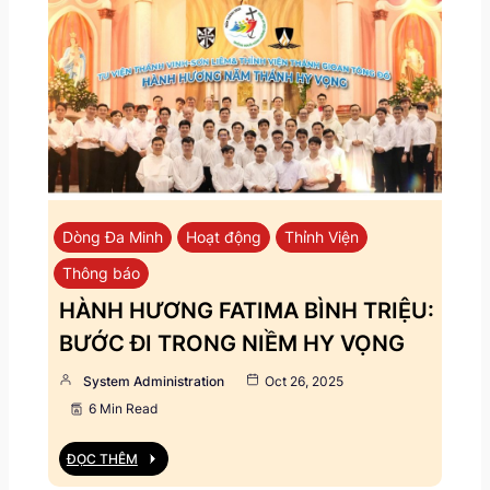
Dòng Đa Minh
Hoạt động
Thỉnh Viện
Thông báo
HÀNH HƯƠNG FATIMA BÌNH TRIỆU:
BƯỚC ĐI TRONG NIỀM HY VỌNG
System Administration
Oct 26, 2025
6 Min Read
ĐỌC THÊM