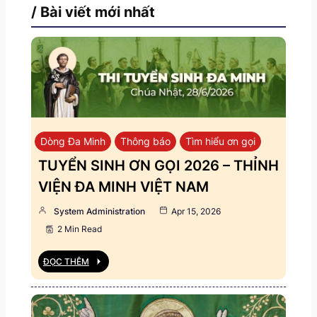
/ Bài viết mới nhất
Dòng Đa Minh
Thông báo
Tìm hiểu ơn gọi
TUYỂN SINH ƠN GỌI 2026 – THỈNH
VIỆN ĐA MINH VIỆT NAM
System Administration
Apr 15, 2026
2 Min Read
ĐỌC THÊM