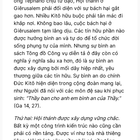
ông Têphanô chịu tử đạo, Hội thánh ở
Giêrusalem phải đối diện với sự bách hại gắt
gao hơn. Nhiều Kitô hữu buộc phải tản mác đi
khắp nơi. Không bao lâu, cuộc bách hại ở
Giêrusalem tạm lắng dịu. Các tín hữu phần nào
được hưởng bình an và tự do để tổ chức đời
sống phụng tự của mình. Nhưng sự bình an
sách Tông đồ Công vụ diễn tả ở đây còn có
nghĩa ý nghĩa sâu xa hơn, đó là sự bình an
được xây dựng bởi mối dây hiệp nhất, yêu
thương giữa các tín hữu. Sự bình an do chính
Đức Kitô hiện diện trong cộng đoàn mang lại,
như Người đã nói với các môn đệ sau khi phục
sinh:
“Thầy ban cho anh em bình an của Thầy.”
(Ga 14, 27).
Thứ hai: Hội thánh được xây dựng vững chắc.
Bất kỳ một công trình kiến trúc nào cũng cần
phải có nền tảng. Được ví như toà nhà thiêng