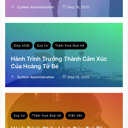
System Administration
May 16, 2025
Góp nhặt
Suy tư
Trăm hoa đua nở
Hành Trình Trưởng Thành Cảm Xúc
Của Hoàng Tử Bé
System Administration
May 15, 2025
Suy tư
Trăm hoa đua nở
Việt văn