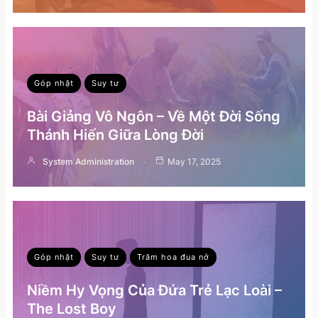
Góp nhặt
Suy tư
Bài Giảng Vô Ngôn – Về Một Đời Sống
Thánh Hiến Giữa Lòng Đời
System Administration
May 17, 2025
Góp nhặt
Suy tư
Trăm hoa đua nở
Niềm Hy Vọng Của Đứa Trẻ Lạc Loài –
The Lost Boy