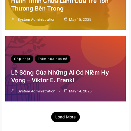
Hành Trình Chữa Lành Đứa Trẻ Tổn
Thương Bên Trong
System Administration
May 15, 2025
Góp nhặt
Trăm hoa đua nở
Lẽ Sống Của Những Ai Có Niềm Hy
Vọng – Viktor E. Frankl
System Administration
May 14, 2025
Load More