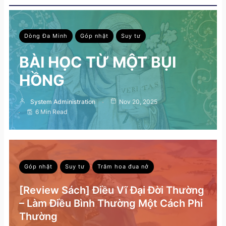
Dòng Đa Minh
Góp nhặt
Suy tư
BÀI HỌC TỪ MỘT BỤI
HỒNG
System Administration
Nov 20, 2025
6 Min Read
Góp nhặt
Suy tư
Trăm hoa đua nở
[Review Sách] Điều Vĩ Đại Đời Thường
– Làm Điều Bình Thường Một Cách Phi
Thường