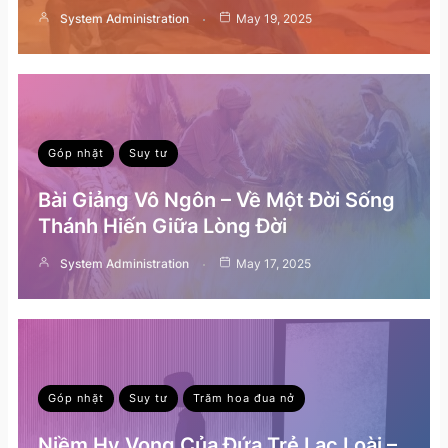
System Administration
May 19, 2025
Góp nhặt
Suy tư
Bài Giảng Vô Ngôn – Về Một Đời Sống
Thánh Hiến Giữa Lòng Đời
System Administration
May 17, 2025
Góp nhặt
Suy tư
Trăm hoa đua nở
Niềm Hy Vọng Của Đứa Trẻ Lạc Loài –