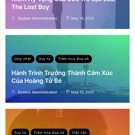
The Lost Boy
System Administration
May 16, 2025
Góp nhặt
Suy tư
Trăm hoa đua nở
Hành Trình Trưởng Thành Cảm Xúc
Của Hoàng Tử Bé
System Administration
May 15, 2025
Suy tư
Trăm hoa đua nở
Việt văn