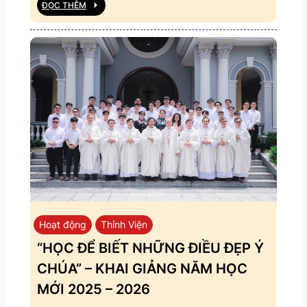
ĐỌC THÊM
Hoạt động
Thỉnh Viện
“HỌC ĐỂ BIẾT NHỮNG ĐIỀU ĐẸP Ý
CHÚA” – KHAI GIẢNG NĂM HỌC
MỚI 2025 – 2026