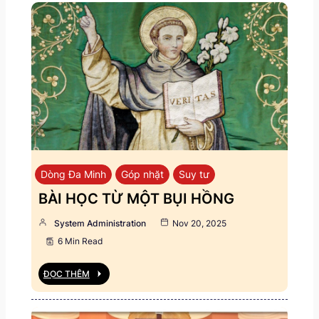
Dòng Đa Minh
Góp nhặt
Suy tư
BÀI HỌC TỪ MỘT BỤI HỒNG
System Administration
Nov 20, 2025
6 Min Read
ĐỌC THÊM