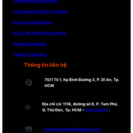
Trung Ương Dòng Curia
Tỉnh Dòng Đa Minh Việt Nam
Đan viện nữ Đa Minh
Học Viện Thần Học Đa Minh
Sedes Sapientiae
Thời Sự Thần Học
Thông tin liên hệ
70/1 Tổ 1, Kp Bình Đường 3, P. Dĩ An, Tp.
HCM
Địa chỉ cũ: 1116, đường số 6, P. Tam Phú,
Q. Thủ Đức, Tp. HCM –
Xem bản đồ
thinhviendaminh@gmail.com