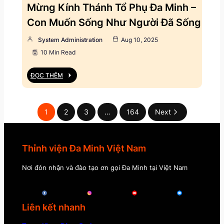
Mừng Kính Thánh Tổ Phụ Đa Minh –
Con Muốn Sống Như Người Đã Sống
System Administration
Aug 10, 2025
10 Min Read
ĐỌC THÊM
1
2
3
…
164
Next
Thỉnh viện Đa Minh Việt Nam
Nơi đón nhận và đào tạo ơn gọi Đa Minh tại Việt Nam
Liên kết nhanh