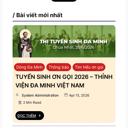
/ Bài viết mới nhất
Dòng Đa Minh
Thông báo
Tìm hiểu ơn gọi
TUYỂN SINH ƠN GỌI 2026 – THỈNH
VIỆN ĐA MINH VIỆT NAM
System Administration
Apr 15, 2026
2 Min Read
ĐỌC THÊM