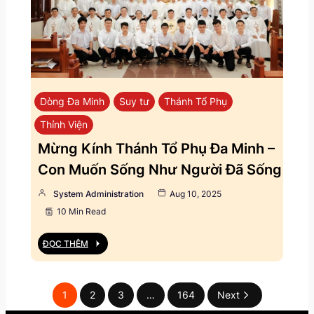
Dòng Đa Minh
Suy tư
Thánh Tổ Phụ
Thỉnh Viện
Mừng Kính Thánh Tổ Phụ Đa Minh –
Con Muốn Sống Như Người Đã Sống
System Administration
Aug 10, 2025
10 Min Read
ĐỌC THÊM
1
2
3
…
164
Next