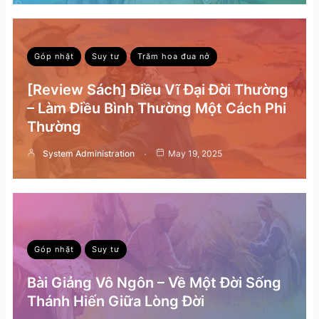
Góp nhặt
Suy tư
Trăm hoa đua nở
[Review Sách] Điều Vĩ Đại Đời Thường
– Làm Điều Bình Thường Một Cách Phi
Thường
System Administration
May 19, 2025
Góp nhặt
Suy tư
Bài Giảng Vô Ngôn – Về Một Đời Sống
Thánh Hiến Giữa Lòng Đời