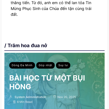
thăng tiến. Từ đó, anh em có thể lan tỏa Tin
Mừng Phục Sinh của Chúa đến tận cùng trái
đất.
/ Trăm hoa đua nở
Dòng Đa Minh
Góp nhặt
Suy tư
BÀI HỌC TỪ MỘT BỤI
HỒNG
System Administration
Nov 20, 2025
6 Min Read