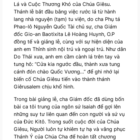
Lá và Cuộc Thương Khó của Chúa Giêsu.
Thánh lễ bắt đầu bằng việc rước lá từ hành
lang nhà nguyện (tạm) tu viện, do cha Phụ tá
Phao-lô Nguyễn Quốc Tài chủ sự, cha Giám
đốc Gio-an Baotixita Lê Hoàng Huynh, O.P
đồng tế và giảng lễ, cùng với sự hiện diện của
anh em Thỉnh sinh nội trú và ngoại trú. Như dân
Do Thái xưa, anh em cầm cành lá trên tay và
tung hô: “Cửa kia ngước đầu, thành xưa tung
cánh đón chào Quốc Vương…” để ghi nhớ lại
biến cố Chúa Giêsu tiến vào thành thánh
Giêrusalem chịu khổ hình.
Trong bài giảng lễ, cha Giám đốc đã dùng bốn
bài ca tôi trung của ngôn sứ Isaiah để gợi lên
những suy tư liên quan đến con người và sứ vụ
của Đức Kitô. Trong suốt cuộc đời của Chúa
Giêsu, Người luôn tự khiêm tự hạ và vâng phục
Thánh Ý của Chúa Cha để hoàn tất chương