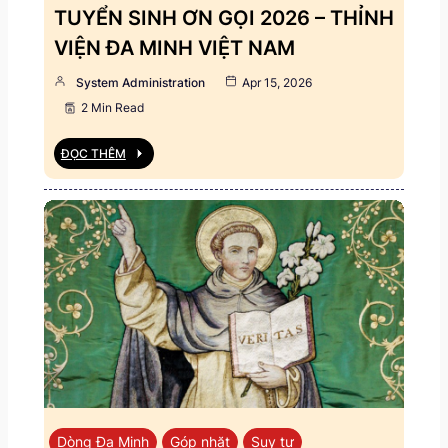
TUYỂN SINH ƠN GỌI 2026 – THỈNH
VIỆN ĐA MINH VIỆT NAM
System Administration
Apr 15, 2026
2 Min Read
ĐỌC THÊM
Dòng Đa Minh
Góp nhặt
Suy tư