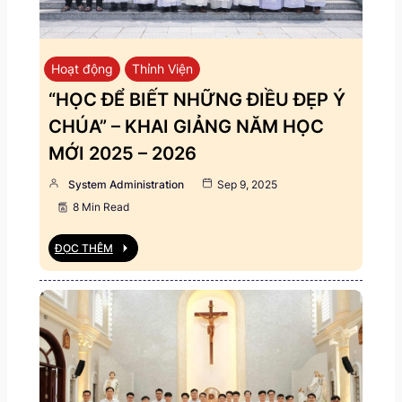
Hoạt động
Thỉnh Viện
“HỌC ĐỂ BIẾT NHỮNG ĐIỀU ĐẸP Ý
CHÚA” – KHAI GIẢNG NĂM HỌC
MỚI 2025 – 2026
System Administration
Sep 9, 2025
8 Min Read
ĐỌC THÊM