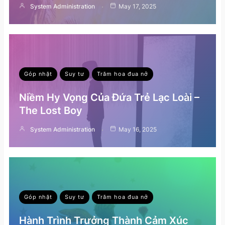
System Administration
May 17, 2025
Góp nhặt
Suy tư
Trăm hoa đua nở
Niềm Hy Vọng Của Đứa Trẻ Lạc Loài –
The Lost Boy
System Administration
May 16, 2025
Góp nhặt
Suy tư
Trăm hoa đua nở
Hành Trình Trưởng Thành Cảm Xúc