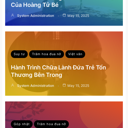
Của Hoàng Tử Bé
System Administration
May 15, 2025
Suy tư
Trăm hoa đua nở
Việt văn
Hành Trình Chữa Lành Đứa Trẻ Tổn
Thương Bên Trong
System Administration
May 15, 2025
Góp nhặt
Trăm hoa đua nở