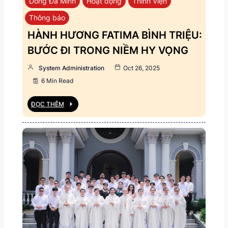
Dòng Đa Minh
Hoạt động
Thỉnh Viện
Thông báo
HÀNH HƯƠNG FATIMA BÌNH TRIỆU:
BƯỚC ĐI TRONG NIỀM HY VỌNG
System Administration
Oct 26, 2025
6 Min Read
ĐỌC THÊM