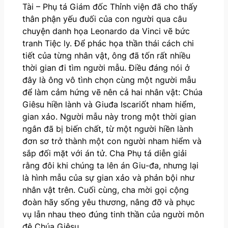
Tài – Phụ tá Giám đốc Thỉnh viện đã cho thấy
thân phận yếu đuối của con người qua câu
chuyện danh họa Leonardo da Vinci vẽ bức
tranh Tiệc ly. Để phác họa thần thái cách chi
tiết của từng nhân vật, ông đã tốn rất nhiều
thời gian đi tìm người mẫu. Điều đáng nói ở
đây là ông vô tình chọn cùng một người mẫu
để làm cảm hứng vẽ nên cả hai nhân vật: Chúa
Giêsu hiền lành và Giuđa Iscariốt nham hiểm,
gian xảo. Người mẫu này trong một thời gian
ngắn đã bị biến chất, từ một người hiền lành
đơn sơ trở thành một con người nham hiểm và
sắp đối mặt với án tử. Cha Phụ tá diễn giải
rằng đôi khi chúng ta lên án Giu-đa, nhưng lại
là hình mẫu của sự gian xảo và phản bội như
nhân vật trên. Cuối cùng, cha mời gọi cộng
đoàn hãy sống yêu thương, nâng đỡ và phục
vụ lẫn nhau theo đúng tinh thần của người môn
đệ Chúa Giêsu.