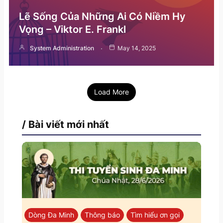
Lẽ Sống Của Những Ai Có Niềm Hy
Vọng – Viktor E. Frankl
System Administration
May 14, 2025
Load More
/ Bài viết mới nhất
Dòng Đa Minh
Thông báo
Tìm hiểu ơn gọi