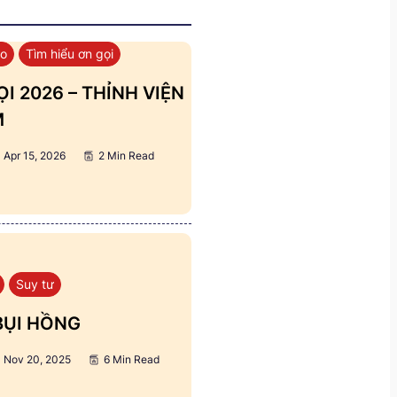
áo
Tìm hiểu ơn gọi
I 2026 – THỈNH VIỆN
M
Apr 15, 2026
2 Min Read
Suy tư
BỤI HỒNG
Nov 20, 2025
6 Min Read