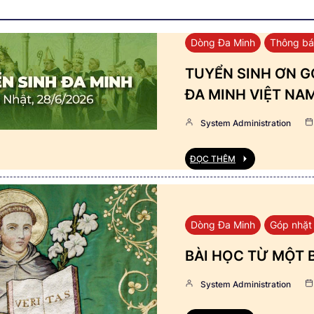
Dòng Đa Minh
Thông b
TUYỂN SINH ƠN GỌ
ĐA MINH VIỆT NA
System Administration
ĐỌC THÊM
Dòng Đa Minh
Góp nhặt
BÀI HỌC TỪ MỘT 
System Administration