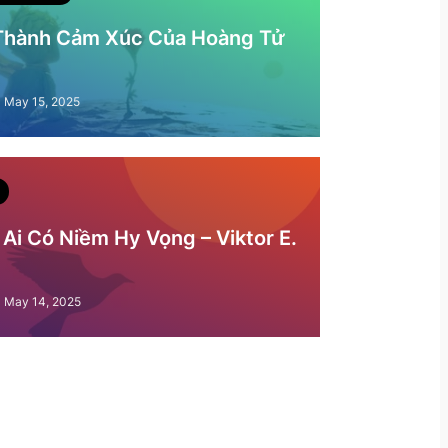
 Thành Cảm Xúc Của Hoàng Tử
May 15, 2025
Ai Có Niềm Hy Vọng – Viktor E.
May 14, 2025