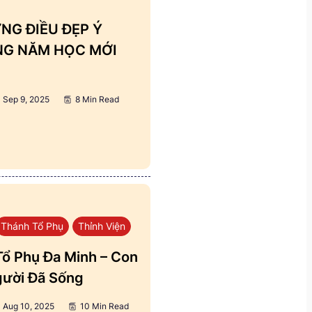
NG ĐIỀU ĐẸP Ý
ẢNG NĂM HỌC MỚI
Sep 9, 2025
8 Min Read
Thánh Tổ Phụ
Thỉnh Viện
ổ Phụ Đa Minh – Con
ười Đã Sống
Aug 10, 2025
10 Min Read