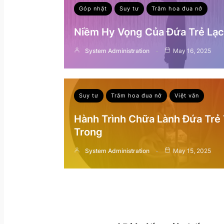
Góp nhặt
Suy tư
Trăm hoa đua nở
Niềm Hy Vọng Của Đứa Trẻ Lạc 
System Administration
May 16, 2025
Suy tư
Trăm hoa đua nở
Việt văn
Hành Trình Chữa Lành Đứa Trẻ
Trong
System Administration
May 15, 2025