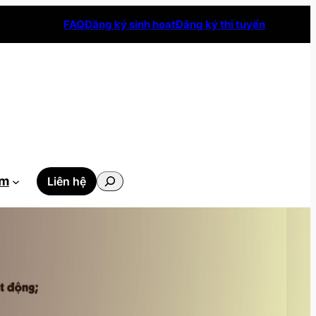
FAQ
Đăng ký sinh hoạt
Đăng ký thi tuyển
Tìm
ẫm
Liên hệ
kiếm