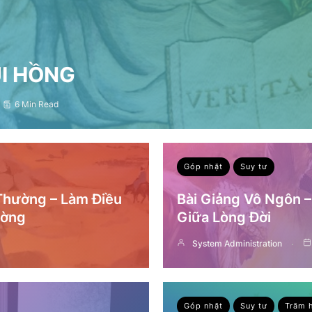
ỤI HỒNG
6 Min Read
Góp nhặt
Suy tư
 Thường – Làm Điều
Bài Giảng Vô Ngôn 
ường
Giữa Lòng Đời
System Administration
Góp nhặt
Suy tư
Trăm 