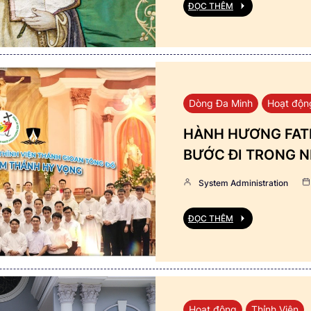
ĐỌC THÊM
Dòng Đa Minh
Hoạt độn
HÀNH HƯƠNG FATI
BƯỚC ĐI TRONG N
System Administration
ĐỌC THÊM
Hoạt động
Thỉnh Viện