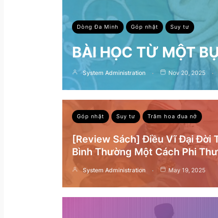
Dòng Đa Minh
Góp nhặt
Suy tư
BÀI HỌC TỪ MỘT B
System Administration
Nov 20, 2025
Góp nhặt
Suy tư
Trăm hoa đua nở
[Review Sách] Điều Vĩ Đại Đời
Bình Thường Một Cách Phi Th
System Administration
May 19, 2025