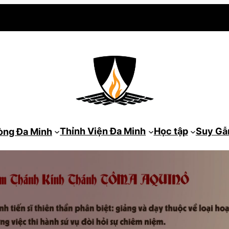
Thỉnh Viện Đa Minh
Học tập
Suy G
òng Đa Minh