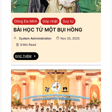
Dòng Đa Minh
Góp nhặt
Suy tư
BÀI HỌC TỪ MỘT BỤI HỒNG
System Administration
Nov 20, 2025
6 Min Read
ĐỌC THÊM