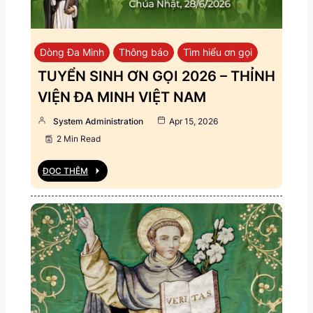
Dòng Đa Minh
Thông báo
Tìm hiểu ơn gọi
TUYỂN SINH ƠN GỌI 2026 – THỈNH
VIỆN ĐA MINH VIỆT NAM
System Administration
Apr 15, 2026
2 Min Read
ĐỌC THÊM