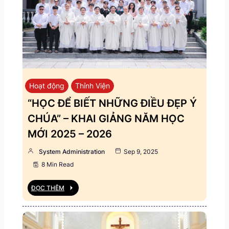
Hoạt động
Thỉnh Viện
“HỌC ĐỂ BIẾT NHỮNG ĐIỀU ĐẸP Ý
CHÚA” – KHAI GIẢNG NĂM HỌC
MỚI 2025 – 2026
System Administration
Sep 9, 2025
8 Min Read
ĐỌC THÊM