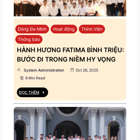
Dòng Đa Minh
Hoạt động
Thỉnh Viện
Thông báo
HÀNH HƯƠNG FATIMA BÌNH TRIỆU:
BƯỚC ĐI TRONG NIỀM HY VỌNG
System Administration
Oct 26, 2025
6 Min Read
ĐỌC THÊM