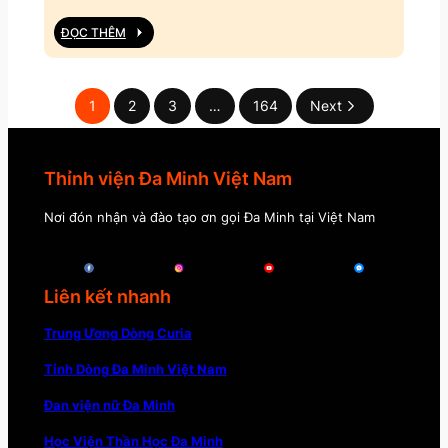
ĐỌC THÊM
1
2
3
…
164
Next
Thỉnh viện Đa Minh Việt Nam
Nơi đón nhận và đào tạo ơn gọi Đa Minh tại Việt Nam
Liên kết nhanh
Trung Ương Dòng Curia
Tỉnh Dòng Đa Minh Việt Nam
Đan viện nữ Đa Minh
Học Viện Thần Học Đa Minh