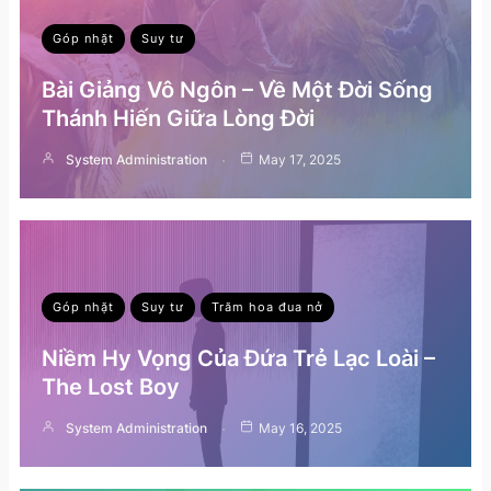
Góp nhặt
Suy tư
Bài Giảng Vô Ngôn – Về Một Đời Sống
Thánh Hiến Giữa Lòng Đời
System Administration
May 17, 2025
Góp nhặt
Suy tư
Trăm hoa đua nở
Niềm Hy Vọng Của Đứa Trẻ Lạc Loài –
The Lost Boy
System Administration
May 16, 2025