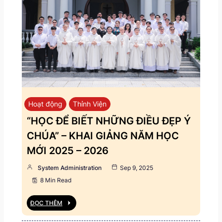
Hoạt động
Thỉnh Viện
“HỌC ĐỂ BIẾT NHỮNG ĐIỀU ĐẸP Ý
CHÚA” – KHAI GIẢNG NĂM HỌC
MỚI 2025 – 2026
System Administration
Sep 9, 2025
8 Min Read
ĐỌC THÊM