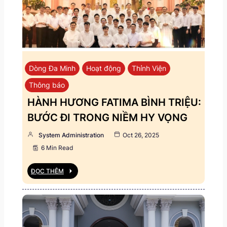
Dòng Đa Minh
Hoạt động
Thỉnh Viện
Thông báo
HÀNH HƯƠNG FATIMA BÌNH TRIỆU:
BƯỚC ĐI TRONG NIỀM HY VỌNG
System Administration
Oct 26, 2025
6 Min Read
ĐỌC THÊM