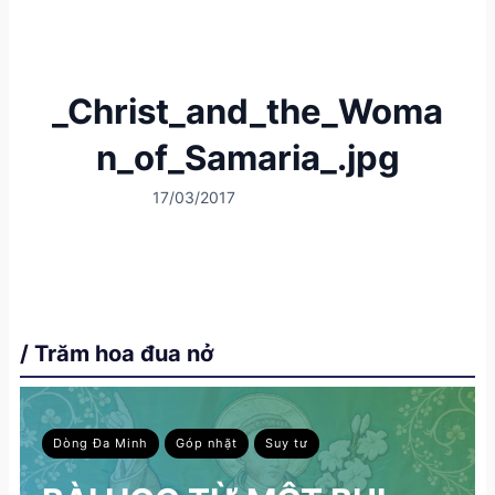
_Christ_and_the_Woma
n_of_Samaria_.jpg
17/03/2017
/ Trăm hoa đua nở
Dòng Đa Minh
Góp nhặt
Suy tư