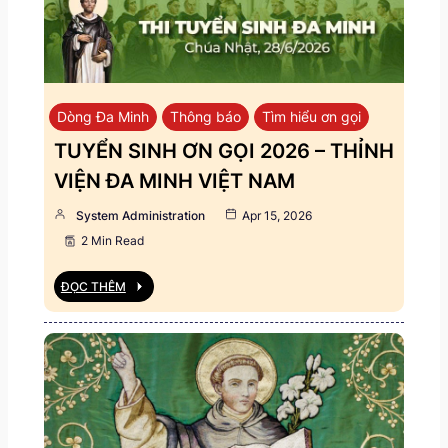
Dòng Đa Minh
Thông báo
Tìm hiểu ơn gọi
TUYỂN SINH ƠN GỌI 2026 – THỈNH
VIỆN ĐA MINH VIỆT NAM
System Administration
Apr 15, 2026
2 Min Read
ĐỌC THÊM