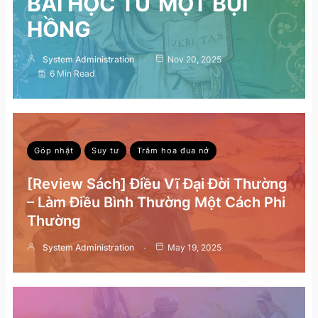
BÀI HỌC TỪ MỘT BỤI
HỒNG
System Administration
Nov 20, 2025
6 Min Read
Góp nhặt
Suy tư
Trăm hoa đua nở
[Review Sách] Điều Vĩ Đại Đời Thường
– Làm Điều Bình Thường Một Cách Phi
Thường
System Administration
May 19, 2025