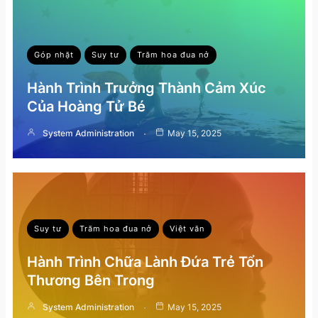
Góp nhặt
Suy tư
Trăm hoa đua nở
Hành Trình Trưởng Thành Cảm Xúc
Của Hoàng Tử Bé
System Administration
May 15, 2025
Suy tư
Trăm hoa đua nở
Việt văn
Hành Trình Chữa Lành Đứa Trẻ Tổn
Thương Bên Trong
System Administration
May 15, 2025