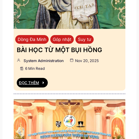
Dòng Đa Minh
Góp nhặt
Suy tư
BÀI HỌC TỪ MỘT BỤI HỒNG
System Administration
Nov 20, 2025
6 Min Read
ĐỌC THÊM