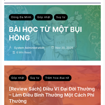
Dòng Đa Minh
Góp nhặt
Suy tư
BÀI HỌC TỪ MỘT BỤI
HỒNG
System Administration
Nov 20, 2025
6 Min Read
Góp nhặt
Suy tư
Trăm hoa đua nở
[Review Sách] Điều Vĩ Đại Đời Thường
– Làm Điều Bình Thường Một Cách Phi
Thường