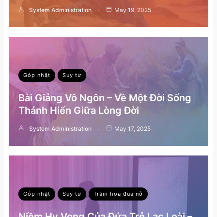
System Administration
May 19, 2025
Góp nhặt
Suy tư
Bài Giảng Vô Ngôn – Về Một Đời Sống
Thánh Hiến Giữa Lòng Đời
System Administration
May 17, 2025
Góp nhặt
Suy tư
Trăm hoa đua nở
Niềm Hy Vọng Của Đứa Trẻ Lạc Loài –