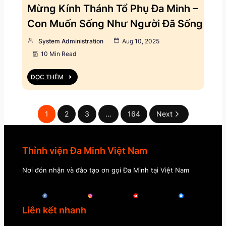
Mừng Kính Thánh Tổ Phụ Đa Minh –
Con Muốn Sống Như Người Đã Sống
System Administration
Aug 10, 2025
10 Min Read
ĐỌC THÊM
1
2
3
…
164
Next
Thỉnh viện Đa Minh Việt Nam
Nơi đón nhận và đào tạo ơn gọi Đa Minh tại Việt Nam
Liên kết nhanh