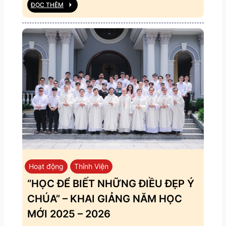
ĐỌC THÊM
Hoạt động
Thỉnh Viện
“HỌC ĐỂ BIẾT NHỮNG ĐIỀU ĐẸP Ý
CHÚA” – KHAI GIẢNG NĂM HỌC
MỚI 2025 – 2026