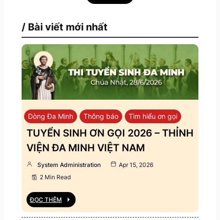
/ Bài viết mới nhất
Dòng Đa Minh
Thông báo
Tìm hiểu ơn gọi
TUYỂN SINH ƠN GỌI 2026 – THỈNH
VIỆN ĐA MINH VIỆT NAM
System Administration
Apr 15, 2026
2 Min Read
ĐỌC THÊM