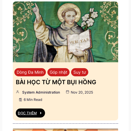
Dòng Đa Minh
Góp nhặt
Suy tư
BÀI HỌC TỪ MỘT BỤI HỒNG
System Administration
Nov 20, 2025
6 Min Read
ĐỌC THÊM