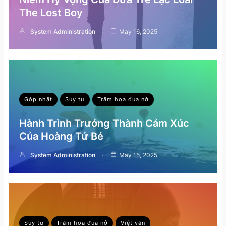
The Lost Boy
System Administration
May 16, 2025
Góp nhặt
Suy tư
Trăm hoa đua nở
Hành Trình Trưởng Thành Cảm Xúc
Của Hoàng Tử Bé
System Administration
May 15, 2025
Suy tư
Trăm hoa đua nở
Việt văn