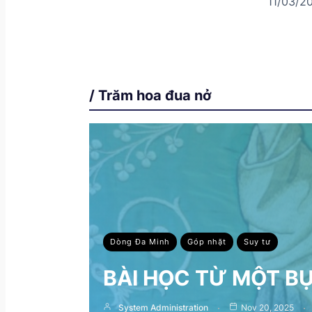
11/03/2
/ Trăm hoa đua nở
Dòng Đa Minh
Góp nhặt
Suy tư
BÀI HỌC TỪ MỘT B
System Administration
Nov 20, 2025