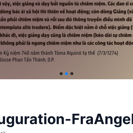
uguration-FraAngel