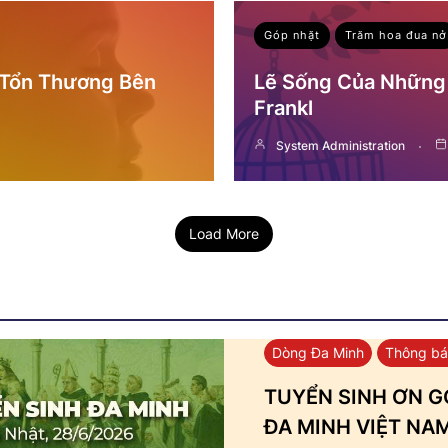
Góp nhặt
Trăm hoa đua nở
 Tổn Thương Bên
Lẽ Sống Của Những 
Frankl
System Administration
Load More
Dòng Đa Minh
Thông b
TUYỂN SINH ƠN GỌ
ĐA MINH VIỆT NA