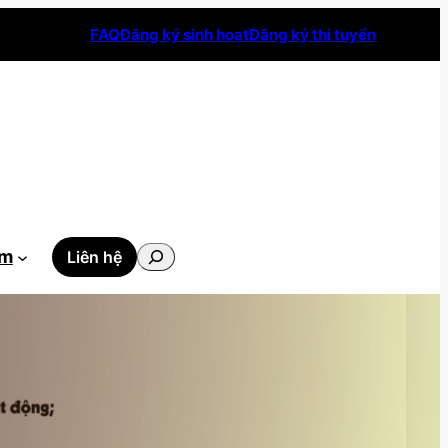
FAQ
Đăng ký sinh hoạt
Đăng ký thi tuyển
Tìm
ẫm
Liên hệ
kiếm