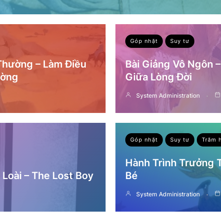
Góp nhặt
Suy tư
 Thường – Làm Điều
Bài Giảng Vô Ngôn 
ường
Giữa Lòng Đời
System Administration
Góp nhặt
Suy tư
Trăm 
Hành Trình Trưởng
Loài – The Lost Boy
Bé
System Administration