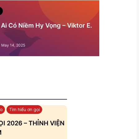
Ai Có Niềm Hy Vọng – Viktor E.
May 14, 2025
áo
Tìm hiểu ơn gọi
I 2026 – THỈNH VIỆN
M