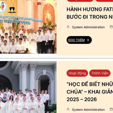
HÀNH HƯƠNG FATI
BƯỚC ĐI TRONG N
System Administration
ĐỌC THÊM
Hoạt động
Thỉnh Viện
“HỌC ĐỂ BIẾT NHỮ
CHÚA” – KHAI GI
2025 – 2026
System Administration