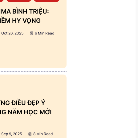
MA BÌNH TRIỆU:
IỀM HY VỌNG
Oct 26, 2025
6 Min Read
NG ĐIỀU ĐẸP Ý
ẢNG NĂM HỌC MỚI
Sep 9, 2025
8 Min Read