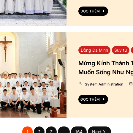
ĐỌC THÊM
Dòng Đa Minh
Suy tư
Mừng Kính Thánh T
Muốn Sống Như Ng
System Administration
ĐỌC THÊM
1
2
3
…
164
Next