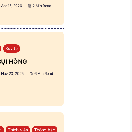
Apr 15, 2026
2 Min Read
Suy tư
BỤI HỒNG
Nov 20, 2025
6 Min Read
g
Thỉnh Viện
Thông báo