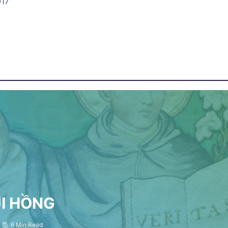
017
ỤI HỒNG
6 Min Read