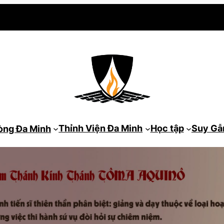
Thỉnh Viện Đa Minh
Học tập
Suy G
òng Đa Minh