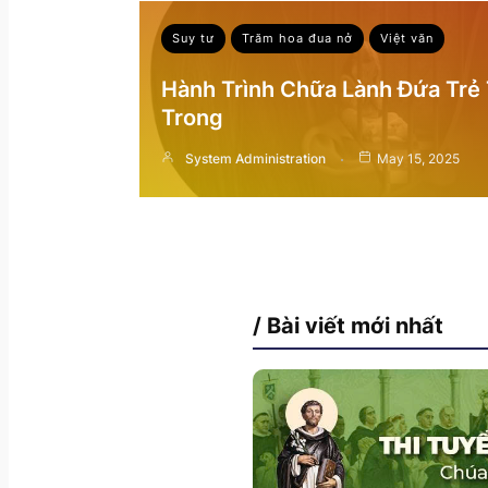
Suy tư
Trăm hoa đua nở
Việt văn
Hành Trình Chữa Lành Đứa Trẻ
Trong
System Administration
May 15, 2025
/ Bài viết mới nhất