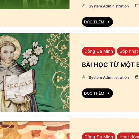
System Administration
ĐỌC THÊM
Dòng Đa Minh
Góp nhặt
BÀI HỌC TỪ MỘT 
System Administration
ĐỌC THÊM
Dòng Đa Minh
Hoạt độn