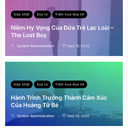
Góp nhặt
Suy tư
Trăm hoa đua nở
Niềm Hy Vọng Của Đứa Trẻ Lạc Loài –
The Lost Boy
System Administration
May 16, 2025
Góp nhặt
Suy tư
Trăm hoa đua nở
Hành Trình Trưởng Thành Cảm Xúc
Của Hoàng Tử Bé
System Administration
May 15, 2025