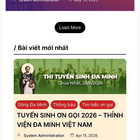
Load More
/ Bài viết mới nhất
Dòng Đa Minh
Thông báo
Tìm hiểu ơn gọi
TUYỂN SINH ƠN GỌI 2026 – THỈNH
VIỆN ĐA MINH VIỆT NAM
System Administration
Apr 15, 2026