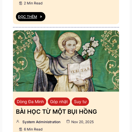
2 Min Read
ĐỌC THÊM
Dòng Đa Minh
Góp nhặt
Suy tư
BÀI HỌC TỪ MỘT BỤI HỒNG
System Administration
Nov 20, 2025
6 Min Read