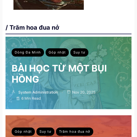
/ Trăm hoa đua nở
Dòng Đa Minh
Góp nhặt
Suy tư
BÀI HỌC TỪ MỘT BỤI
HỒNG
System Administration
Nov 20, 2025
6 Min Read
Góp nhặt
Suy tư
Trăm hoa đua nở