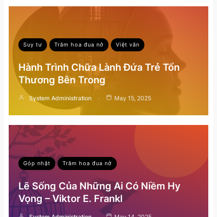
Suy tư
Trăm hoa đua nở
Việt văn
Hành Trình Chữa Lành Đứa Trẻ Tổn
Thương Bên Trong
System Administration
May 15, 2025
Góp nhặt
Trăm hoa đua nở
Lẽ Sống Của Những Ai Có Niềm Hy
Vọng – Viktor E. Frankl
System Administration
May 14, 2025