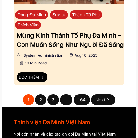
Dòng Đa Minh
Suy tư
Thánh Tổ Phụ
Thỉnh Viện
Mừng Kính Thánh Tổ Phụ Đa Minh –
Con Muốn Sống Như Người Đã Sống
System Administration
Aug 10, 2025
10 Min Read
ĐỌC THÊM
1
2
3
…
164
Next
Thỉnh viện Đa Minh Việt Nam
Nơi đón nhận và đào tạo ơn gọi Đa Minh tại Việt Nam