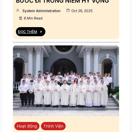
BƯỚC ĐI TRONG NIỀM HY VỌNG
System Administration
Oct 26, 2025
6 Min Read
ĐỌC THÊM
Hoạt động
Thỉnh Viện