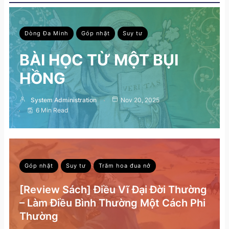
Dòng Đa Minh
Góp nhặt
Suy tư
BÀI HỌC TỪ MỘT BỤI
HỒNG
System Administration
Nov 20, 2025
6 Min Read
Góp nhặt
Suy tư
Trăm hoa đua nở
[Review Sách] Điều Vĩ Đại Đời Thường
– Làm Điều Bình Thường Một Cách Phi
Thường