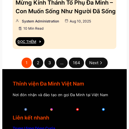
Mừng Kính Thánh Tổ Phụ Đa Minh –
Con Muốn Sống Như Người Đã Sống
System Administration
Aug 10, 2025
10 Min Read
ĐỌC THÊM
1
2
3
…
164
Next
Thỉnh viện Đa Minh Việt Nam
Nơi đón nhận và đào tạo ơn gọi Đa Minh tại Việt Nam
Liên kết nhanh
Trung Ương Dòng Curia