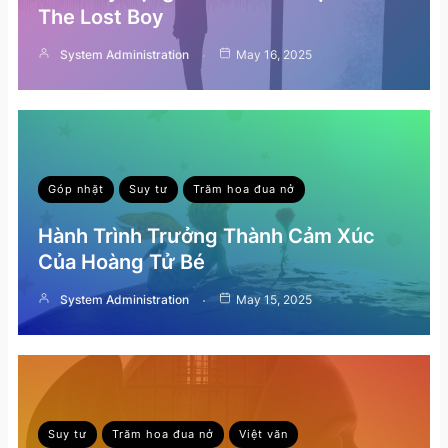
The Lost Boy
System Administration
May 16, 2025
Góp nhặt
Suy tư
Trăm hoa đua nở
Hành Trình Trưởng Thành Cảm Xúc
Của Hoàng Tử Bé
System Administration
May 15, 2025
Suy tư
Trăm hoa đua nở
Việt văn