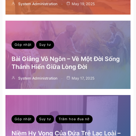
System Administration
May 19, 2025
Góp nhặt
Suy tư
Bài Giảng Vô Ngôn – Về Một Đời Sống
Thánh Hiến Giữa Lòng Đời
System Administration
May 17, 2025
Góp nhặt
Suy tư
Trăm hoa đua nở
Niềm Hy Vọng Của Đứa Trẻ Lạc Loài –