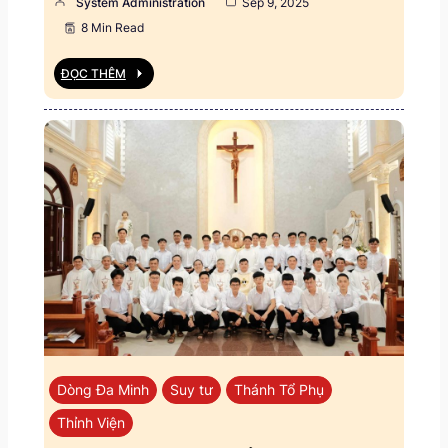
System Administration
Sep 9, 2025
8 Min Read
ĐỌC THÊM
Dòng Đa Minh
Suy tư
Thánh Tổ Phụ
Thỉnh Viện