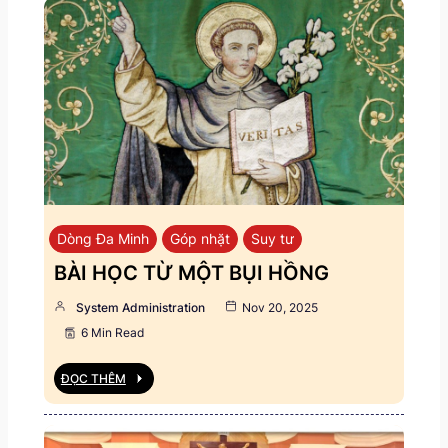
Dòng Đa Minh
Góp nhặt
Suy tư
BÀI HỌC TỪ MỘT BỤI HỒNG
System Administration
Nov 20, 2025
6 Min Read
ĐỌC THÊM