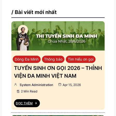
/ Bài viết mới nhất
Dòng Đa Minh
Thông báo
Tìm hiểu ơn gọi
TUYỂN SINH ƠN GỌI 2026 – THỈNH
VIỆN ĐA MINH VIỆT NAM
System Administration
Apr 15, 2026
2 Min Read
ĐỌC THÊM