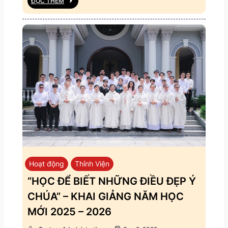
ĐỌC THÊM
Hoạt động
Thỉnh Viện
“HỌC ĐỂ BIẾT NHỮNG ĐIỀU ĐẸP Ý
CHÚA” – KHAI GIẢNG NĂM HỌC
MỚI 2025 – 2026