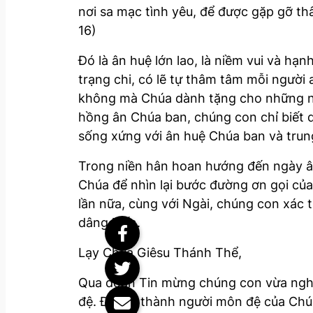
nơi sa mạc tình yêu, để được gặp gỡ th
16)
Đó là ân huệ lớn lao, là niềm vui và 
trạng chi, có lẽ tự thâm tâm mỗi người
không mà Chúa dành tặng cho những ng
hồng ân Chúa ban, chúng con chỉ biết 
sống xứng với ân huệ Chúa ban và trung
Trong niền hân hoan hướng đến ngày ân 
Chúa để nhìn lại bước đường ơn gọi củ
lần nữa, cùng với Ngài, chúng con xác 
dâng hiến.
Lạy Chúa Giêsu Thánh Thể,
Qua đoạn Tin mừng chúng con vừa ngh
đệ. Để trở thành người môn đệ của Chúa,