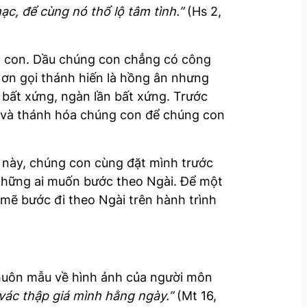
ạc, để cùng nó thổ lộ tâm tình.”
(Hs 2,
o
w
k
ng con. Dầu chúng con chẳng có công
e
 ơn gọi thánh hiến là hồng ân nhưng
y
ất xứng, ngàn lần bất xứng. Trước
s
h và thánh hóa chúng con để chúng con
t
o
i
g này, chúng con cùng đặt mình trước
n
 những ai muốn bước theo Ngài. Để một
c
mẽ bước đi theo Ngài trên hành trình
r
e
a
s
uôn mẫu về hình ảnh của người môn
e
 vác thập giá mình hằng ngày.”
(Mt 16,