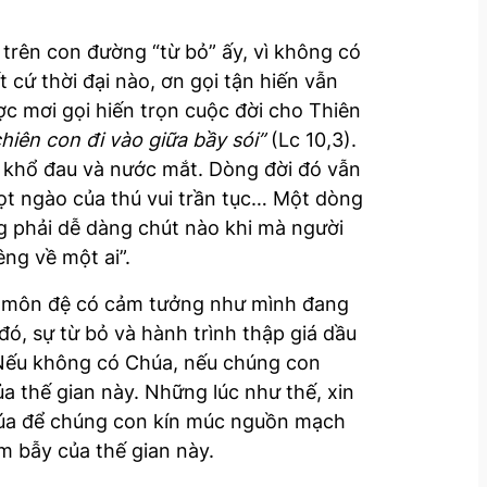
trên con đường “từ bỏ” ấy, vì không có
cứ thời đại nào, ơn gọi tận hiến vẫn
c mơi gọi hiến trọn cuộc đời cho Thiên
hiên con đi vào giữa bầy sói”
(Lc 10,3).
t khổ đau và nước mắt. Dòng đời đó vẫn
ọt ngào của thú vui trần tục… Một dòng
ng phải dễ dàng chút nào khi mà người
êng về một ai”.
ời môn đệ có cảm tưởng như mình đang
ó, sự từ bỏ và hành trình thập giá dầu
 Nếu không có Chúa, nếu chúng con
 thế gian này. Những lúc như thế, xin
Chúa để chúng con kín múc nguồn mạch
 bẫy của thế gian này.