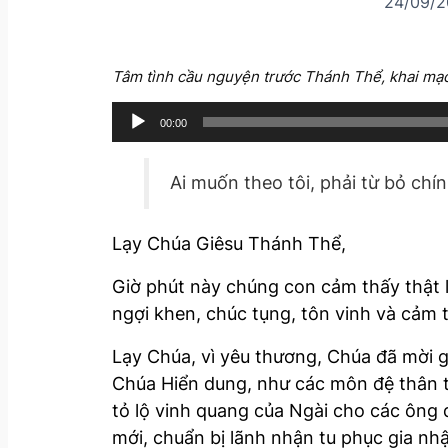
24/09/2
Tâm tình cầu nguyện trước Thánh Thể, khai mạc
A
00:00
u
d
Ai muốn theo tôi, phải từ bỏ chí
i
o
Lạy Chúa Giêsu Thánh Thể,
P
l
Giờ phút này chúng con cảm thấy thật 
a
ngợi khen, chúc tụng, tôn vinh và cảm 
y
Lạy Chúa, vì yêu thương, Chúa đã mời g
e
Chúa Hiển dung, như các môn đệ thân t
r
tỏ lộ vinh quang của Ngài cho các ông
mới, chuẩn bị lãnh nhận tu phục gia nh