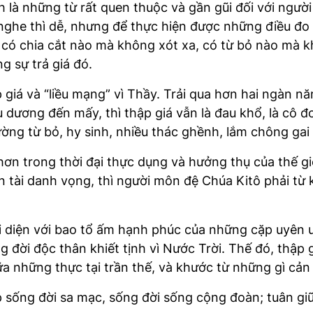
 là những từ rất quen thuộc và gần gũi đối với người 
ghe thì dễ, nhưng để thực hiện được những điều đo k
 có chia cắt nào mà không xót xa, có từ bỏ nào mà 
g sự trả giá đó.
 giá và “liều mạng” vì Thầy. Trải qua hơn hai ngàn n
ương đến mấy, thì thập giá vẫn là đau khổ, là cô đơn
ường từ bỏ, hy sinh, nhiều thác ghềnh, lắm chông gai 
hơn trong thời đại thực dụng và hưởng thụ của thế g
tài danh vọng, thì người môn đệ Chúa Kitô phải từ k
đối diện với bao tổ ấm hạnh phúc của những cặp uyên 
g đời độc thân khiết tịnh vì Nước Trời. Thế đó, thập 
iữa những thực tại trần thế, và khước từ những gì cả
p sống đời sa mạc, sống đời sống cộng đoàn; tuân gi