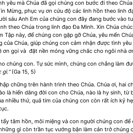
ình yêu mà Chúa đã gọi chúng con bước đi theo Chúa
n Mừng, phục vụ ơn cứu độ các linh hồn theo linh đ
ười sáu Anh Em của chúng con đây đang bước vào tuầ
ình theo Chúa trong linh đạo Đa Minh. Xin Chúa chúc
m Tập này, để chúng con gặp gỡ Chúa, yêu mến Chúa 
 của Chúa, giúp chúng con cảm nhận được tình yêu
ề ơn gọi và đặt nền móng vững chắc cho ngôi nhà ơ
cho chúng con. Tự sức mình, chúng con chẳng làm đư
 gì.”
(Ga 15, 5)
p chững trên hành trình theo Chúa. Chúa ơi, hai chữ
o là hiến dâng đời con cho Chúa, nào là hy sinh, t
úa nhiều thứ, quả tim của chúng con còn rất ích kỷ 
tục.
h tẩy tâm hồn, môi miệng và con người chúng con để
những gì còn trần tục vướng bận làm cản trở chúng 