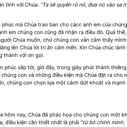
ân tình với Chúa:
“Ta sẽ quyến rũ nó, đưa nó vào sa m
hạnh phúc mà Chúa trao ban cho cácc anh em của chú
 anh em chúng con cũng đã nhận ra điều đó. Quả thế,
ười Chúa muốn, chứ chúng con vẫn cảm thấy mình b
dâng lên Chúa lời tri ân cảm mến. Xin Chúa chúc làn
 thành với ơn gọi.
phúc sắp tới, giờ đây, trong giây phút thánh thiên
a chúng con và những điều kiện mà Chúa đặt ra cho
tín, chúng con chọn lựa một cách dứt khoát và mạnh 
e hôm nay, Chúa đã phác họa cho chúng con một kh
 điều kiện cần thiết nhất là phải “
từ bỏ chinh mình,