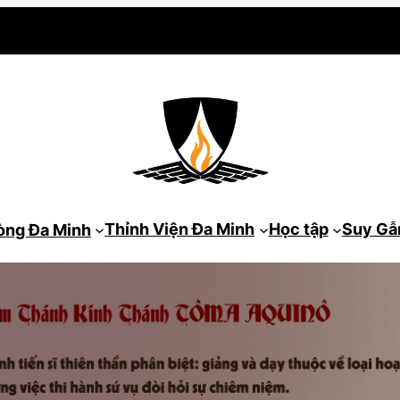
Thỉnh Viện Đa Minh
Học tập
Suy G
òng Đa Minh