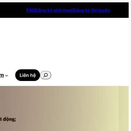
FAQ
Đăng ký sinh hoạt
Đăng ký thi tuyển
Tìm
ẫm
Liên hệ
kiếm