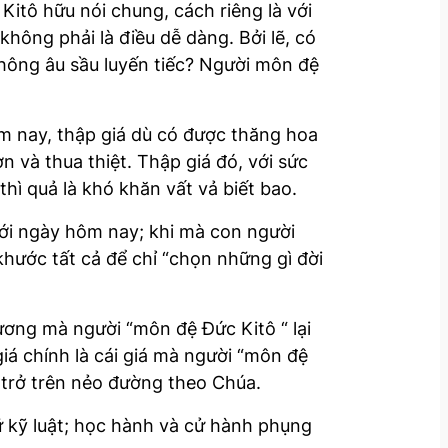
o
Kitô hữu nói chung, cách riêng là với
r
hông phải là điều dễ dàng. Bởi lẽ, có
d
không âu sầu luyến tiếc? Người môn đệ
e
c
ăm nay, thập giá dù có được thăng hoa
r
 và thua thiệt. Thập giá đó, với sức
e
thì quả là khó khăn vất vả biết bao.
a
s
iới ngày hôm nay; khi mà con người
e
hước tất cả để chỉ “chọn những gì đời
v
o
l
ương mà người “môn đệ Đức Kitô “ lại
u
giá chính là cái giá mà người “môn đệ
m
n trở trên nẻo đường theo Chúa.
e
ữ kỹ luật; học hành và cử hành phụng
.