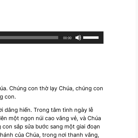
U
00:00
s
e
U
p
/
D
húa. Chúng con thờ lạy Chúa, chúng con
o
g con.
w
i dâng hiến. Trong tâm tình ngày lễ
n
lên một ngọn núi cao vắng vẻ, và Chúa
A
g con sắp sửa bước sang một giai đoạn
r
thánh của Chúa, trong nơi thanh vắng,
r