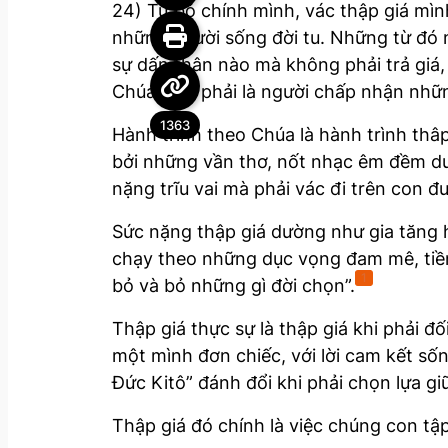
24) Từ bỏ chính mình, vác thập giá mình
những người sống đời tu. Những từ đó n
sự dấn thân nào mà không phải trả giá,
Chúa Kitô phải là người chấp nhận nhữn
1363
Hành trình theo Chúa là hành trình thâp
bởi những vần thơ, nốt nhạc êm đềm du d
nặng trĩu vai mà phải vác đi trên con đ
Sức nặng thập giá dường như gia tăng 
chạy theo những dục vọng đam mê, tiền 
1
bỏ và bỏ những gì đời chọn”.
Thập giá thực sự là thập giá khi phải 
một mình đơn chiếc, với lời cam kết sốn
Đức Kitô” đánh đổi khi phải chọn lựa g
Thập giá đó chính là việc chúng con tậ