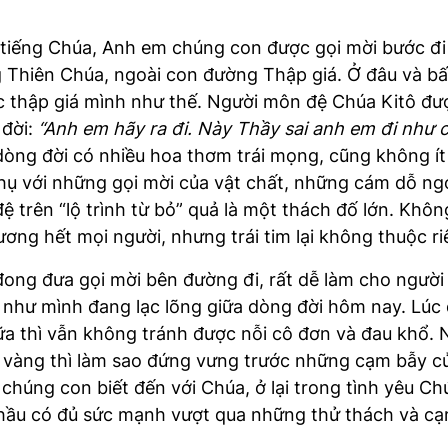
 tiếng Chúa, Anh em chúng con được gọi mời bước đi 
Thiên Chúa, ngoài con đường Thập giá. Ở đâu và bất 
c thập giá mình như thế. Người môn đệ Chúa Kitô đượ
 đời:
“Anh em hãy ra đi. Này Thầy sai anh em đi như c
dòng đời có nhiều hoa thơm trái mọng, cũng không í
hụ với những gọi mời của vật chất, những cám dỗ ng
ệ trên “lộ trình từ bỏ” quả là một thách đố lớn. Khô
ơng hết mọi người, nhưng trái tim lại không thuộc ri
 đong đưa gọi mời bên đường đi, rất dễ làm cho ngư
 như mình đang lạc lõng giữa dòng đời hôm nay. Lúc đ
ữa thì vẫn không tránh được nỗi cô đơn và đau khổ.
vàng thì làm sao đứng vưng trước những cạm bẫy của
 chúng con biết đến với Chúa, ở lại trong tình yêu 
hầu có đủ sức mạnh vượt qua những thử thách và cạm