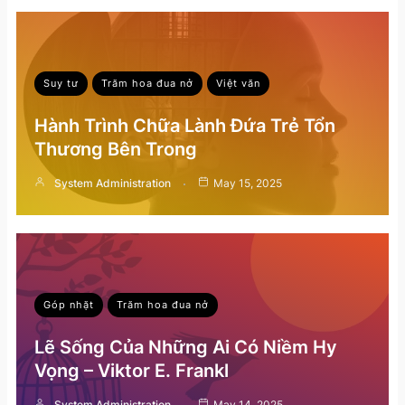
Suy tư
Trăm hoa đua nở
Việt văn
Hành Trình Chữa Lành Đứa Trẻ Tổn
Thương Bên Trong
System Administration
May 15, 2025
Góp nhặt
Trăm hoa đua nở
Lẽ Sống Của Những Ai Có Niềm Hy
Vọng – Viktor E. Frankl
System Administration
May 14, 2025