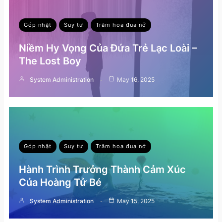
Góp nhặt
Suy tư
Trăm hoa đua nở
Niềm Hy Vọng Của Đứa Trẻ Lạc Loài –
The Lost Boy
System Administration
May 16, 2025
Góp nhặt
Suy tư
Trăm hoa đua nở
Hành Trình Trưởng Thành Cảm Xúc
Của Hoàng Tử Bé
System Administration
May 15, 2025