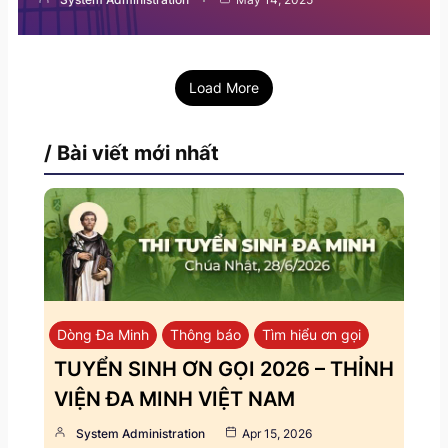
Load More
/ Bài viết mới nhất
Dòng Đa Minh
Thông báo
Tìm hiểu ơn gọi
TUYỂN SINH ƠN GỌI 2026 – THỈNH
VIỆN ĐA MINH VIỆT NAM
System Administration
Apr 15, 2026