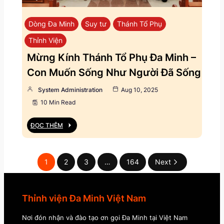
Dòng Đa Minh
Suy tư
Thánh Tổ Phụ
Thỉnh Viện
Mừng Kính Thánh Tổ Phụ Đa Minh –
Con Muốn Sống Như Người Đã Sống
System Administration
Aug 10, 2025
10 Min Read
ĐỌC THÊM
1
2
3
…
164
Next
Thỉnh viện Đa Minh Việt Nam
Nơi đón nhận và đào tạo ơn gọi Đa Minh tại Việt Nam