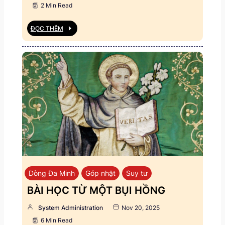
2 Min Read
ĐỌC THÊM
Dòng Đa Minh
Góp nhặt
Suy tư
BÀI HỌC TỪ MỘT BỤI HỒNG
System Administration
Nov 20, 2025
6 Min Read