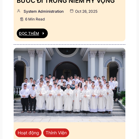
BƯỚC ĐI TRONG NIỀM HY VỌNG
System Administration
Oct 26, 2025
6 Min Read
ĐỌC THÊM
Hoạt động
Thỉnh Viện