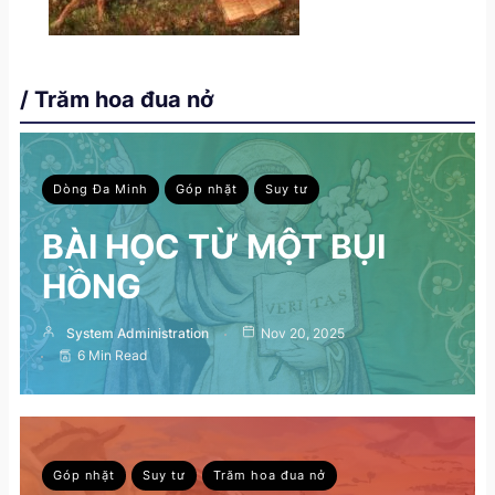
/ Trăm hoa đua nở
Dòng Đa Minh
Góp nhặt
Suy tư
BÀI HỌC TỪ MỘT BỤI
HỒNG
System Administration
Nov 20, 2025
6 Min Read
Góp nhặt
Suy tư
Trăm hoa đua nở