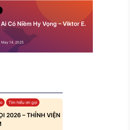
Ai Có Niềm Hy Vọng – Viktor E.
May 14, 2025
áo
Tìm hiểu ơn gọi
I 2026 – THỈNH VIỆN
M