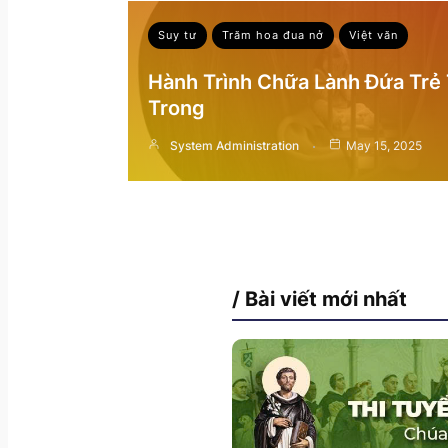
Suy tư
Trăm hoa đua nở
Việt văn
Hành Trình Chữa Lành Đứa Trẻ
Trong
System Administration
May 15, 2025
/ Bài viết mới nhất