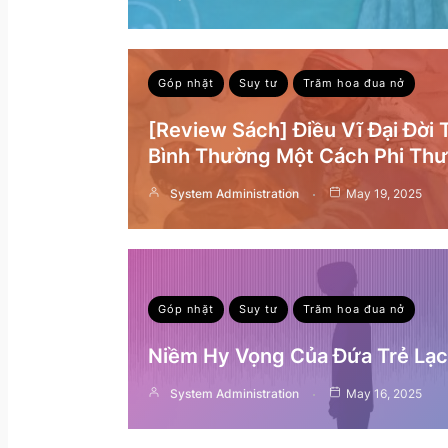
Góp nhặt
Suy tư
Trăm hoa đua nở
[Review Sách] Điều Vĩ Đại Đời
Bình Thường Một Cách Phi Th
System Administration
May 19, 2025
Góp nhặt
Suy tư
Trăm hoa đua nở
Niềm Hy Vọng Của Đứa Trẻ Lạc 
System Administration
May 16, 2025