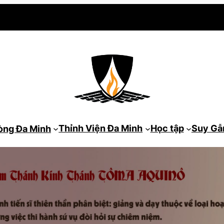
Thỉnh Viện Đa Minh
Học tập
Suy G
òng Đa Minh