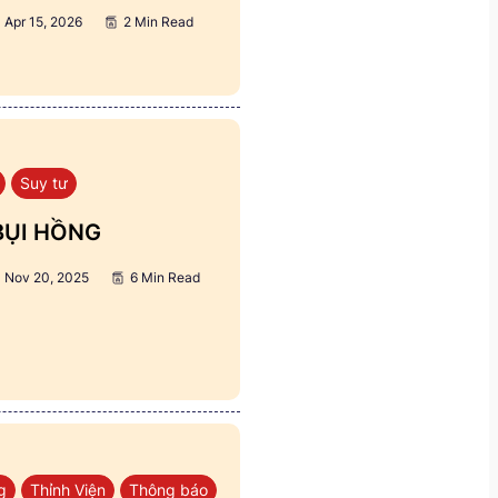
Apr 15, 2026
2 Min Read
Suy tư
BỤI HỒNG
Nov 20, 2025
6 Min Read
g
Thỉnh Viện
Thông báo