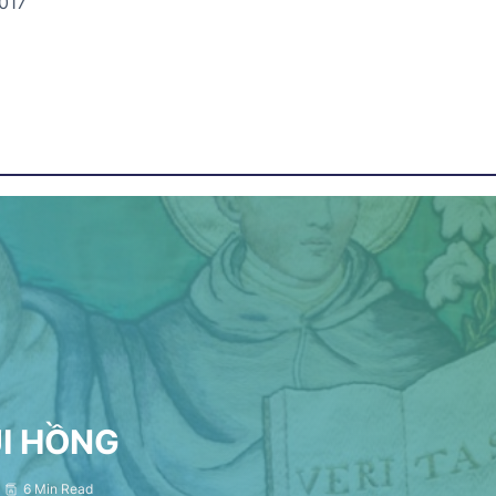
017
ỤI HỒNG
6 Min Read