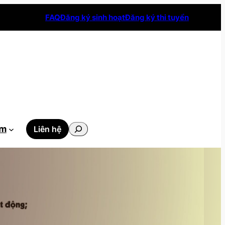
FAQ
Đăng ký sinh hoạt
Đăng ký thi tuyển
Tìm
ẫm
Liên hệ
kiếm