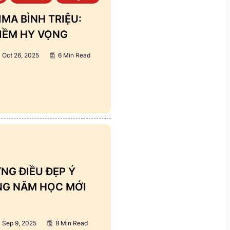
MA BÌNH TRIỆU:
IỀM HY VỌNG
Oct 26, 2025
6 Min Read
NG ĐIỀU ĐẸP Ý
ẢNG NĂM HỌC MỚI
Sep 9, 2025
8 Min Read