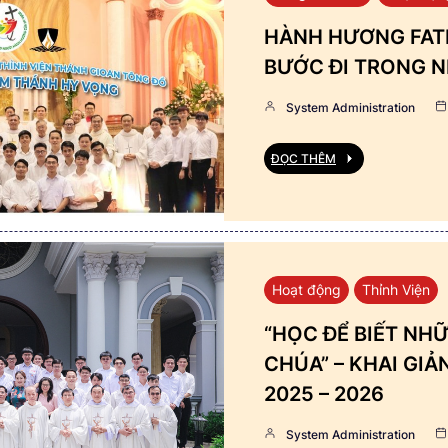
HÀNH HƯƠNG FATI
BƯỚC ĐI TRONG N
System Administration
ĐỌC THÊM
Hoạt động
Thỉnh Viện
“HỌC ĐỂ BIẾT NHỮ
CHÚA” – KHAI GI
2025 – 2026
System Administration