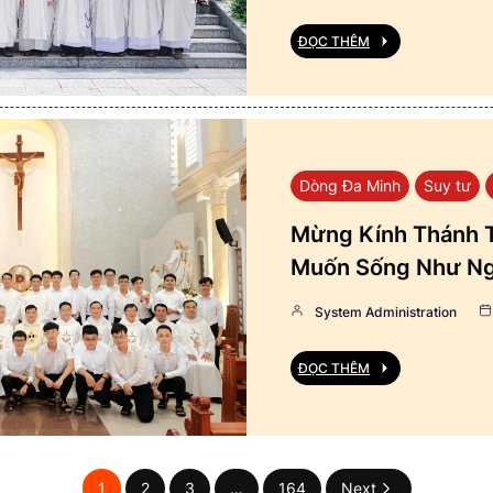
ĐỌC THÊM
Dòng Đa Minh
Suy tư
Mừng Kính Thánh T
Muốn Sống Như Ng
System Administration
ĐỌC THÊM
1
2
3
…
164
Next