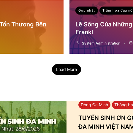
Góp nhặt
Trăm hoa đua nở
 Tổn Thương Bên
Lẽ Sống Của Những 
Frankl
System Administration
Load More
Dòng Đa Minh
Thông b
TUYỂN SINH ƠN GỌ
ĐA MINH VIỆT NA