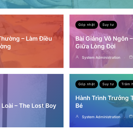
Góp nhặt
Suy tư
 Thường – Làm Điều
Bài Giảng Vô Ngôn 
ường
Giữa Lòng Đời
System Administration
Góp nhặt
Suy tư
Trăm 
Hành Trình Trưởng
Loài – The Lost Boy
Bé
System Administration