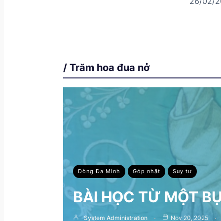
26/02/2
/ Trăm hoa đua nở
Dòng Đa Minh
Góp nhặt
Suy tư
BÀI HỌC TỪ MỘT B
System Administration
Nov 20, 2025