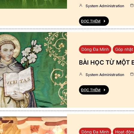
System Administration
ĐỌC THÊM
Dòng Đa Minh
Góp nhặt
BÀI HỌC TỪ MỘT 
System Administration
ĐỌC THÊM
Dòng Đa Minh
Hoạt độn