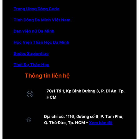
Trung Ương Dòng Curia
Tỉnh Dòng Đa Minh Việt Nam
Đan viện nữ Đa Minh
Học Viện Thần Học Đa Minh
Sedes Sapientiae
Thời Sự Thần Học
Thông tin liên hệ
70/1 Tổ 1, Kp Bình Đường 3, P. Dĩ An, Tp.
HCM
Địa chỉ cũ: 1116, đường số 6, P. Tam Phú,
Q. Thủ Đức, Tp. HCM –
Xem bản đồ