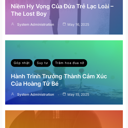
Niềm Hy Vọng Của Đứa Trẻ Lạc Loài –
The Lost Boy
System Administration
May 16, 2025
Góp nhặt
Suy tư
Trăm hoa đua nở
Hành Trình Trưởng Thành Cảm Xúc
Của Hoàng Tử Bé
System Administration
May 15, 2025