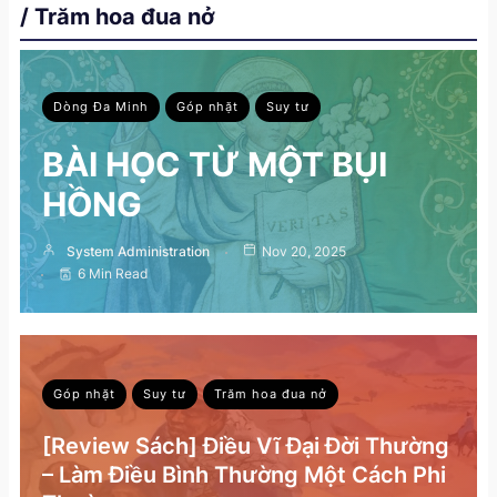
/ Trăm hoa đua nở
Dòng Đa Minh
Góp nhặt
Suy tư
BÀI HỌC TỪ MỘT BỤI
HỒNG
System Administration
Nov 20, 2025
6 Min Read
Góp nhặt
Suy tư
Trăm hoa đua nở
[Review Sách] Điều Vĩ Đại Đời Thường
– Làm Điều Bình Thường Một Cách Phi