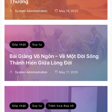
Thường
System Administration
May 19, 2025
Góp nhặt
Suy tư
Bài Giảng Vô Ngôn – Về Một Đời Sống
Thánh Hiến Giữa Lòng Đời
System Administration
May 17, 2025
Góp nhặt
Suy tư
Trăm hoa đua nở