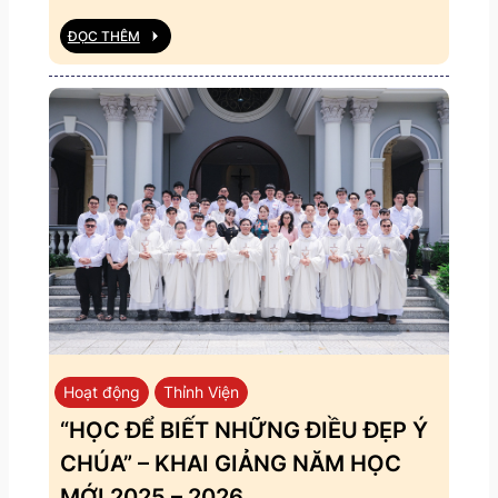
ĐỌC THÊM
Hoạt động
Thỉnh Viện
“HỌC ĐỂ BIẾT NHỮNG ĐIỀU ĐẸP Ý
CHÚA” – KHAI GIẢNG NĂM HỌC
MỚI 2025 – 2026