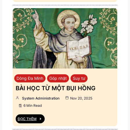
Dòng Đa Minh
Góp nhặt
Suy tư
BÀI HỌC TỪ MỘT BỤI HỒNG
System Administration
Nov 20, 2025
6 Min Read
ĐỌC THÊM