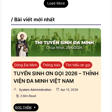
Load More
/ Bài viết mới nhất
Dòng Đa Minh
Thông báo
Tìm hiểu ơn gọi
TUYỂN SINH ƠN GỌI 2026 – THỈNH
VIỆN ĐA MINH VIỆT NAM
System Administration
Apr 15, 2026
2 Min Read
ĐỌC THÊM