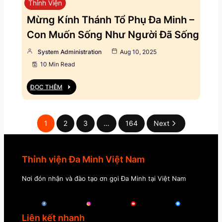
Thỉnh Viện
Mừng Kính Thánh Tổ Phụ Đa Minh –
Con Muốn Sống Như Người Đã Sống
System Administration
Aug 10, 2025
10 Min Read
ĐỌC THÊM
1
2
3
…
164
Next
Thỉnh viện Đa Minh Việt Nam
Nơi đón nhận và đào tạo ơn gọi Đa Minh tại Việt Nam
Liên kết nhanh