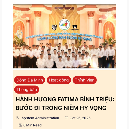
Dòng Đa Minh
Hoạt động
Thỉnh Viện
Thông báo
HÀNH HƯƠNG FATIMA BÌNH TRIỆU:
BƯỚC ĐI TRONG NIỀM HY VỌNG
System Administration
Oct 26, 2025
6 Min Read