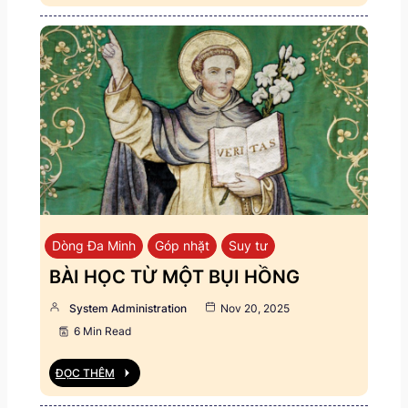
Dòng Đa Minh
Góp nhặt
Suy tư
BÀI HỌC TỪ MỘT BỤI HỒNG
System Administration
Nov 20, 2025
6 Min Read
ĐỌC THÊM