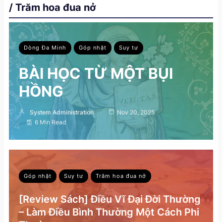
/ Trăm hoa đua nở
Dòng Đa Minh
Góp nhặt
Suy tư
BÀI HỌC TỪ MỘT BỤI
HỒNG
System Administration
Nov 20, 2025
6 Min Read
Góp nhặt
Suy tư
Trăm hoa đua nở
[Review Sách] Điều Vĩ Đại Đời Thường
– Làm Điều Bình Thường Một Cách Phi