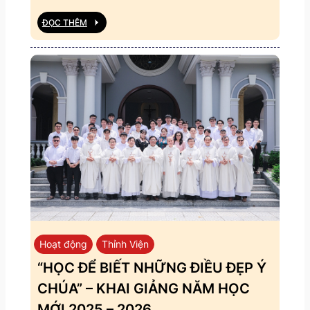
ĐỌC THÊM
Hoạt động
Thỉnh Viện
“HỌC ĐỂ BIẾT NHỮNG ĐIỀU ĐẸP Ý
CHÚA” – KHAI GIẢNG NĂM HỌC
MỚI 2025 – 2026