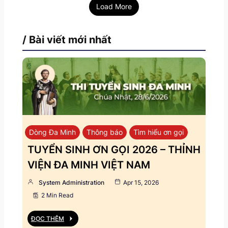
Load More
/ Bài viết mới nhất
Dòng Đa Minh
Thông báo
Tìm hiểu ơn gọi
TUYỂN SINH ƠN GỌI 2026 – THỈNH
VIỆN ĐA MINH VIỆT NAM
System Administration
Apr 15, 2026
2 Min Read
ĐỌC THÊM