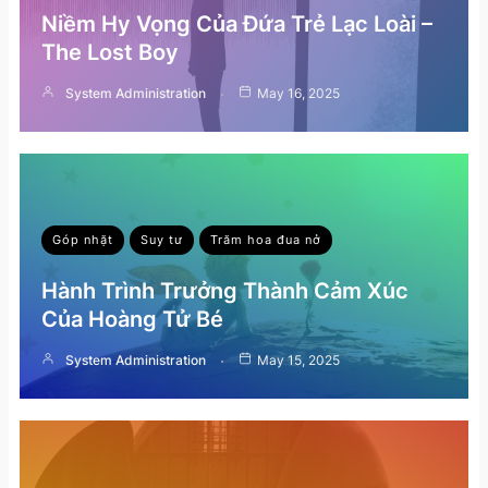
Niềm Hy Vọng Của Đứa Trẻ Lạc Loài –
The Lost Boy
System Administration
May 16, 2025
Góp nhặt
Suy tư
Trăm hoa đua nở
Hành Trình Trưởng Thành Cảm Xúc
Của Hoàng Tử Bé
System Administration
May 15, 2025