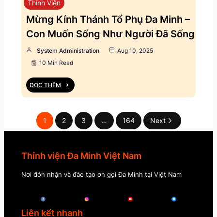
Thỉnh Viện
Mừng Kính Thánh Tổ Phụ Đa Minh –
Con Muốn Sống Như Người Đã Sống
System Administration
Aug 10, 2025
10 Min Read
ĐỌC THÊM
1
2
3
…
164
Next
Thỉnh viện Đa Minh Việt Nam
Nơi đón nhận và đào tạo ơn gọi Đa Minh tại Việt Nam
Liên kết nhanh