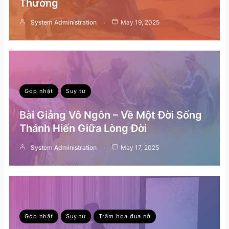
Thường
System Administration
May 19, 2025
Góp nhặt
Suy tư
Bài Giảng Vô Ngôn – Về Một Đời Sống
Thánh Hiến Giữa Lòng Đời
System Administration
May 17, 2025
Góp nhặt
Suy tư
Trăm hoa đua nở