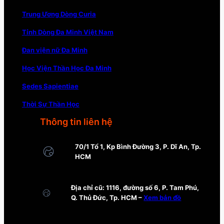
Trung Ương Dòng Curia
Tỉnh Dòng Đa Minh Việt Nam
Đan viện nữ Đa Minh
Học Viện Thần Học Đa Minh
Sedes Sapientiae
Thời Sự Thần Học
Thông tin liên hệ
70/1 Tổ 1, Kp Bình Đường 3, P. Dĩ An, Tp.
HCM
Địa chỉ cũ: 1116, đường số 6, P. Tam Phú,
Q. Thủ Đức, Tp. HCM –
Xem bản đồ