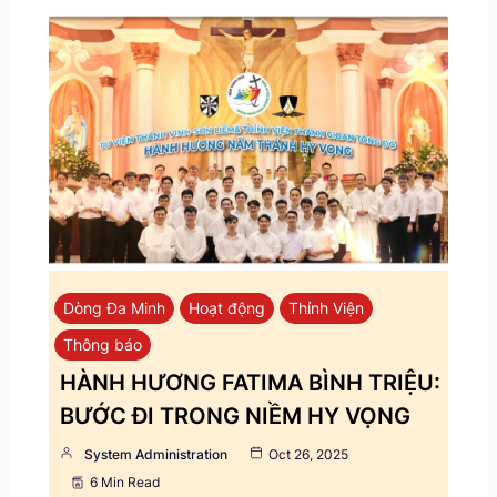
Dòng Đa Minh
Hoạt động
Thỉnh Viện
Thông báo
HÀNH HƯƠNG FATIMA BÌNH TRIỆU:
BƯỚC ĐI TRONG NIỀM HY VỌNG
System Administration
Oct 26, 2025
6 Min Read