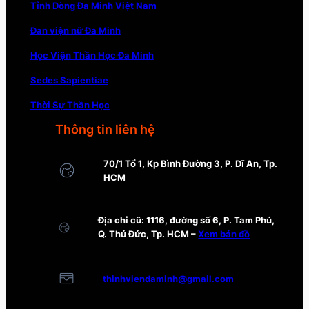
Tỉnh Dòng Đa Minh Việt Nam
Đan viện nữ Đa Minh
Học Viện Thần Học Đa Minh
Sedes Sapientiae
Thời Sự Thần Học
Thông tin liên hệ
70/1 Tổ 1, Kp Bình Đường 3, P. Dĩ An, Tp.
HCM
Địa chỉ cũ: 1116, đường số 6, P. Tam Phú,
Q. Thủ Đức, Tp. HCM –
Xem bản đồ
thinhviendaminh@gmail.com