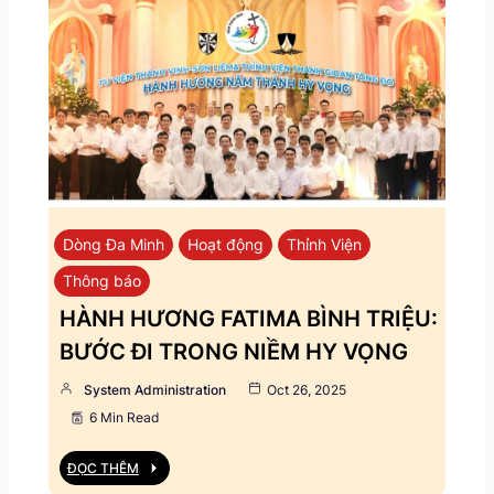
Dòng Đa Minh
Hoạt động
Thỉnh Viện
Thông báo
HÀNH HƯƠNG FATIMA BÌNH TRIỆU:
BƯỚC ĐI TRONG NIỀM HY VỌNG
System Administration
Oct 26, 2025
6 Min Read
ĐỌC THÊM