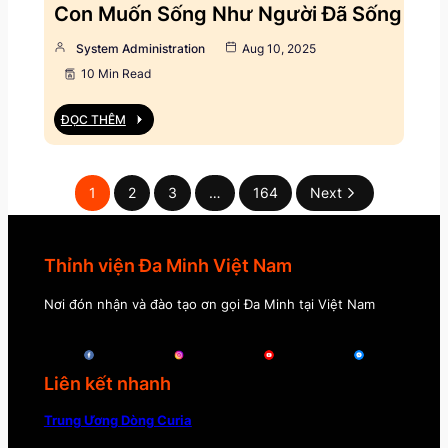
Con Muốn Sống Như Người Đã Sống
System Administration
Aug 10, 2025
10 Min Read
ĐỌC THÊM
1
2
3
…
164
Next
Thỉnh viện Đa Minh Việt Nam
Nơi đón nhận và đào tạo ơn gọi Đa Minh tại Việt Nam
Liên kết nhanh
Trung Ương Dòng Curia