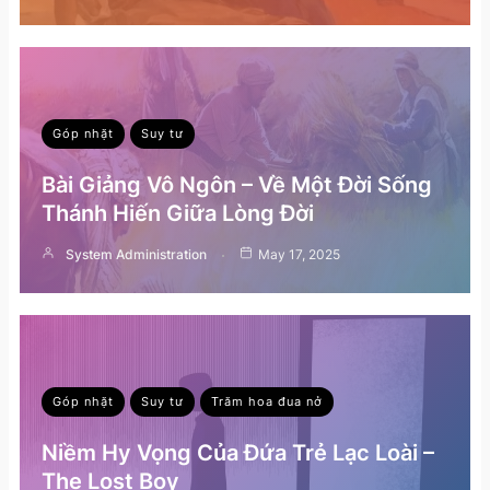
Góp nhặt
Suy tư
Bài Giảng Vô Ngôn – Về Một Đời Sống
Thánh Hiến Giữa Lòng Đời
System Administration
May 17, 2025
Góp nhặt
Suy tư
Trăm hoa đua nở
Niềm Hy Vọng Của Đứa Trẻ Lạc Loài –
The Lost Boy