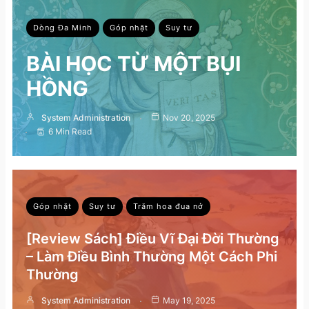
Dòng Đa Minh
Góp nhặt
Suy tư
BÀI HỌC TỪ MỘT BỤI
HỒNG
System Administration
Nov 20, 2025
6 Min Read
Góp nhặt
Suy tư
Trăm hoa đua nở
[Review Sách] Điều Vĩ Đại Đời Thường
– Làm Điều Bình Thường Một Cách Phi
Thường
System Administration
May 19, 2025