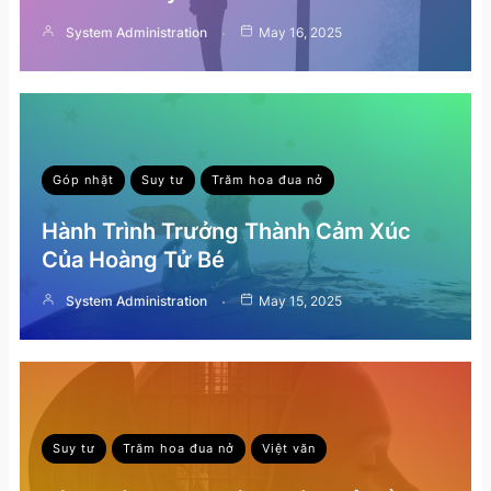
System Administration
May 16, 2025
Góp nhặt
Suy tư
Trăm hoa đua nở
Hành Trình Trưởng Thành Cảm Xúc
Của Hoàng Tử Bé
System Administration
May 15, 2025
Suy tư
Trăm hoa đua nở
Việt văn