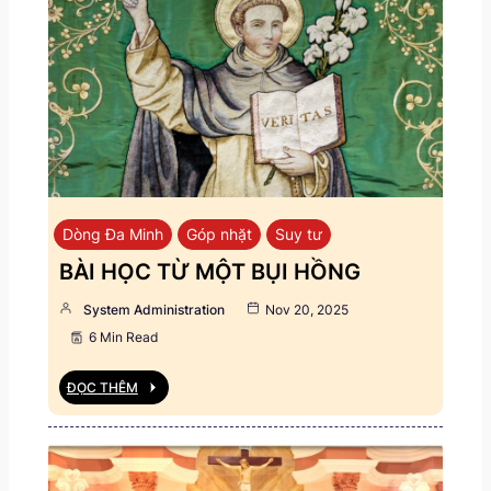
Dòng Đa Minh
Góp nhặt
Suy tư
BÀI HỌC TỪ MỘT BỤI HỒNG
System Administration
Nov 20, 2025
6 Min Read
ĐỌC THÊM