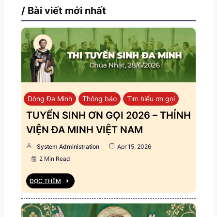
/ Bài viết mới nhất
Dòng Đa Minh
Thông báo
Tìm hiểu ơn gọi
TUYỂN SINH ƠN GỌI 2026 – THỈNH
VIỆN ĐA MINH VIỆT NAM
System Administration
Apr 15, 2026
2 Min Read
ĐỌC THÊM