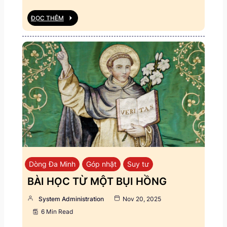
ĐỌC THÊM
Dòng Đa Minh
Góp nhặt
Suy tư
BÀI HỌC TỪ MỘT BỤI HỒNG
System Administration
Nov 20, 2025
6 Min Read