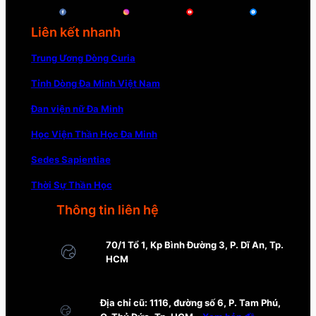
Liên kết nhanh
Trung Ương Dòng Curia
Tỉnh Dòng Đa Minh Việt Nam
Đan viện nữ Đa Minh
Học Viện Thần Học Đa Minh
Sedes Sapientiae
Thời Sự Thần Học
Thông tin liên hệ
70/1 Tổ 1, Kp Bình Đường 3, P. Dĩ An, Tp.
HCM
Địa chỉ cũ: 1116, đường số 6, P. Tam Phú,