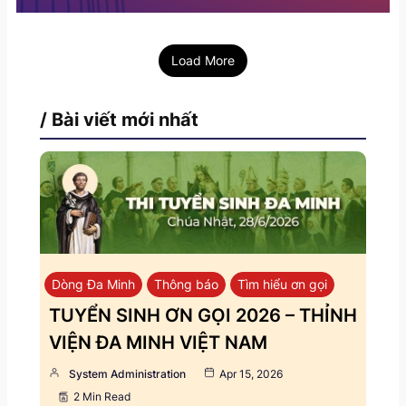
Load More
/ Bài viết mới nhất
Dòng Đa Minh
Thông báo
Tìm hiểu ơn gọi
TUYỂN SINH ƠN GỌI 2026 – THỈNH
VIỆN ĐA MINH VIỆT NAM
System Administration
Apr 15, 2026
2 Min Read