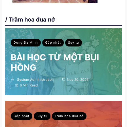
/ Trăm hoa đua nở
Dòng Đa Minh
Góp nhặt
Suy tư
BÀI HỌC TỪ MỘT BỤI
HỒNG
System Administration
Nov 20, 2025
6 Min Read
Góp nhặt
Suy tư
Trăm hoa đua nở