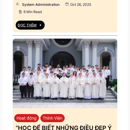
System Administration
Oct 26, 2025
6 Min Read
ĐỌC THÊM
Hoạt động
Thỉnh Viện
“HỌC ĐỂ BIẾT NHỮNG ĐIỀU ĐẸP Ý