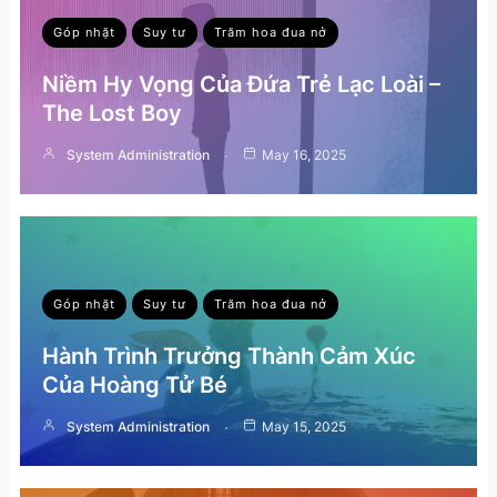
Góp nhặt
Suy tư
Trăm hoa đua nở
Niềm Hy Vọng Của Đứa Trẻ Lạc Loài –
The Lost Boy
System Administration
May 16, 2025
Góp nhặt
Suy tư
Trăm hoa đua nở
Hành Trình Trưởng Thành Cảm Xúc
Của Hoàng Tử Bé
System Administration
May 15, 2025