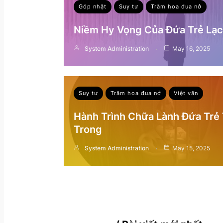
Góp nhặt
Suy tư
Trăm hoa đua nở
Niềm Hy Vọng Của Đứa Trẻ Lạc 
System Administration
May 16, 2025
Suy tư
Trăm hoa đua nở
Việt văn
Hành Trình Chữa Lành Đứa Trẻ
Trong
System Administration
May 15, 2025