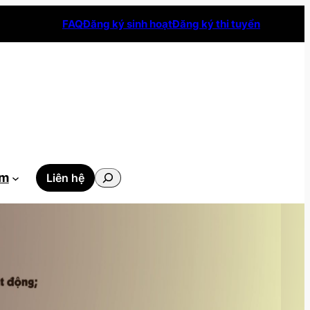
FAQ
Đăng ký sinh hoạt
Đăng ký thi tuyển
Tìm
ẫm
Liên hệ
kiếm