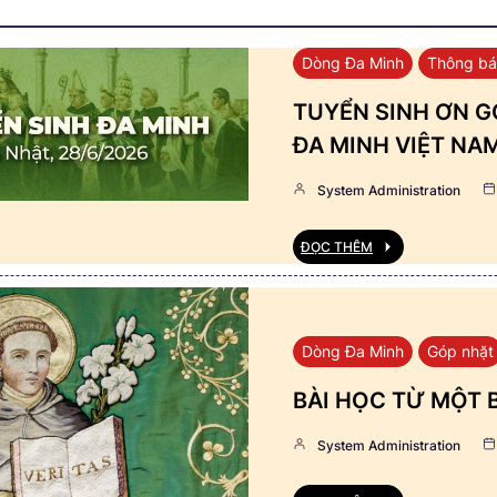
Dòng Đa Minh
Thông b
TUYỂN SINH ƠN GỌ
ĐA MINH VIỆT NA
System Administration
ĐỌC THÊM
Dòng Đa Minh
Góp nhặt
BÀI HỌC TỪ MỘT 
System Administration