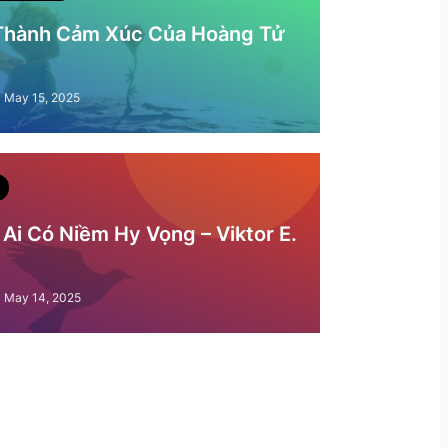
 Thành Cảm Xúc Của Hoàng Tử
May 15, 2025
Ai Có Niềm Hy Vọng – Viktor E.
May 14, 2025