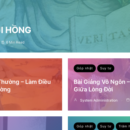
ỤI HỒNG
6 Min Read
Góp nhặt
Suy tư
 Thường – Làm Điều
Bài Giảng Vô Ngôn 
ường
Giữa Lòng Đời
System Administration
Góp nhặt
Suy tư
Trăm 