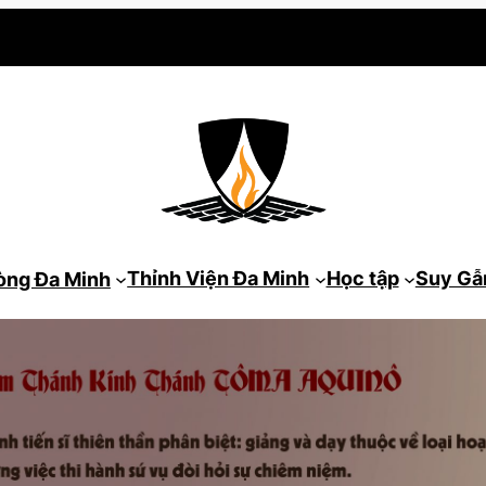
Thỉnh Viện Đa Minh
Học tập
Suy G
òng Đa Minh