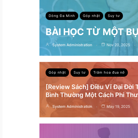
Dòng Đa Minh
Góp nhặt
Suy tư
BÀI HỌC TỪ MỘT B
System Administration
Nov 20, 2025
Góp nhặt
Suy tư
Trăm hoa đua nở
[Review Sách] Điều Vĩ Đại Đời
Bình Thường Một Cách Phi Th
System Administration
May 19, 2025