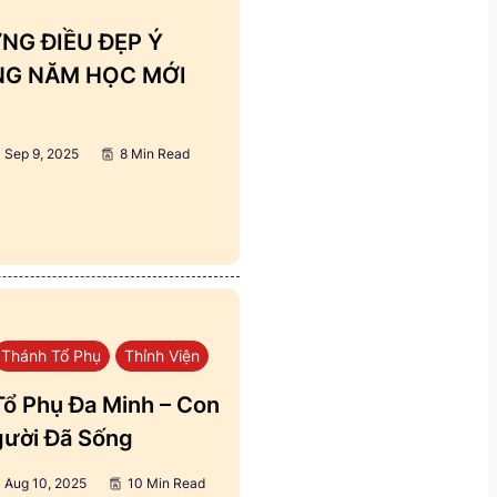
NG ĐIỀU ĐẸP Ý
ẢNG NĂM HỌC MỚI
Sep 9, 2025
8 Min Read
Thánh Tổ Phụ
Thỉnh Viện
ổ Phụ Đa Minh – Con
ười Đã Sống
Aug 10, 2025
10 Min Read