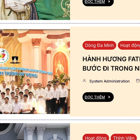
ĐỌC THÊM
Dòng Đa Minh
Hoạt độn
HÀNH HƯƠNG FATI
BƯỚC ĐI TRONG N
System Administration
ĐỌC THÊM
Hoạt động
Thỉnh Viện