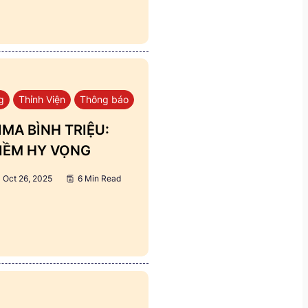
g
Thỉnh Viện
Thông báo
MA BÌNH TRIỆU:
IỀM HY VỌNG
Oct 26, 2025
6 Min Read