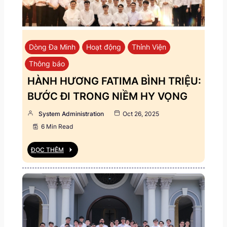
Dòng Đa Minh
Hoạt động
Thỉnh Viện
Thông báo
HÀNH HƯƠNG FATIMA BÌNH TRIỆU:
BƯỚC ĐI TRONG NIỀM HY VỌNG
System Administration
Oct 26, 2025
6 Min Read
ĐỌC THÊM