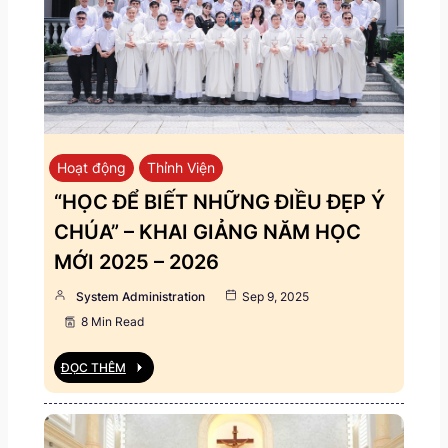
Hoạt động
Thỉnh Viện
“HỌC ĐỂ BIẾT NHỮNG ĐIỀU ĐẸP Ý
CHÚA” – KHAI GIẢNG NĂM HỌC
MỚI 2025 – 2026
System Administration
Sep 9, 2025
8 Min Read
ĐỌC THÊM