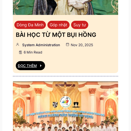
Dòng Đa Minh
Góp nhặt
Suy tư
BÀI HỌC TỪ MỘT BỤI HỒNG
System Administration
Nov 20, 2025
6 Min Read
ĐỌC THÊM