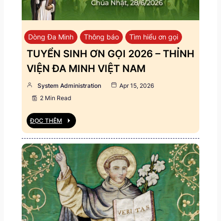
Dòng Đa Minh
Thông báo
Tìm hiểu ơn gọi
TUYỂN SINH ƠN GỌI 2026 – THỈNH
VIỆN ĐA MINH VIỆT NAM
System Administration
Apr 15, 2026
2 Min Read
ĐỌC THÊM