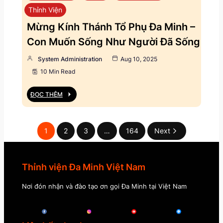
Thỉnh Viện
Mừng Kính Thánh Tổ Phụ Đa Minh –
Con Muốn Sống Như Người Đã Sống
System Administration
Aug 10, 2025
10 Min Read
ĐỌC THÊM
1
2
3
…
164
Next
Thỉnh viện Đa Minh Việt Nam
Nơi đón nhận và đào tạo ơn gọi Đa Minh tại Việt Nam