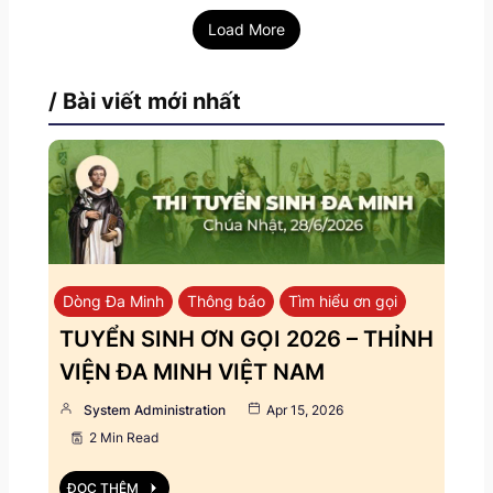
Load More
/ Bài viết mới nhất
Dòng Đa Minh
Thông báo
Tìm hiểu ơn gọi
TUYỂN SINH ƠN GỌI 2026 – THỈNH
VIỆN ĐA MINH VIỆT NAM
System Administration
Apr 15, 2026
2 Min Read
ĐỌC THÊM