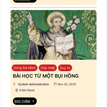
Dòng Đa Minh
Góp nhặt
Suy tư
BÀI HỌC TỪ MỘT BỤI HỒNG
System Administration
Nov 20, 2025
6 Min Read
ĐỌC THÊM