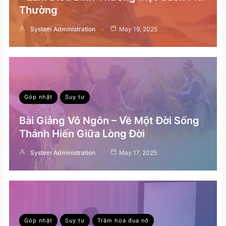
Thường
System Administration
May 19, 2025
Góp nhặt
Suy tư
Bài Giảng Vô Ngôn – Về Một Đời Sống
Thánh Hiến Giữa Lòng Đời
System Administration
May 17, 2025
Góp nhặt
Suy tư
Trăm hoa đua nở