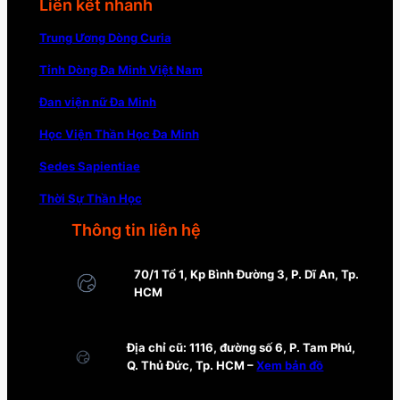
Liên kết nhanh
Trung Ương Dòng Curia
Tỉnh Dòng Đa Minh Việt Nam
Đan viện nữ Đa Minh
Học Viện Thần Học Đa Minh
Sedes Sapientiae
Thời Sự Thần Học
Thông tin liên hệ
70/1 Tổ 1, Kp Bình Đường 3, P. Dĩ An, Tp.
HCM
Địa chỉ cũ: 1116, đường số 6, P. Tam Phú,
Q. Thủ Đức, Tp. HCM –
Xem bản đồ