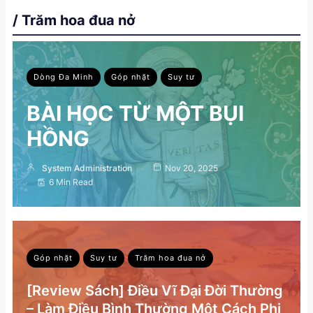
/ Trăm hoa đua nở
Dòng Đa Minh
Góp nhặt
Suy tư
BÀI HỌC TỪ MỘT BỤI
HỒNG
System Administration
Nov 20, 2025
6 Min Read
Góp nhặt
Suy tư
Trăm hoa đua nở
[Review Sách] Điều Vĩ Đại Đời Thường
– Làm Điều Bình Thường Một Cách Phi