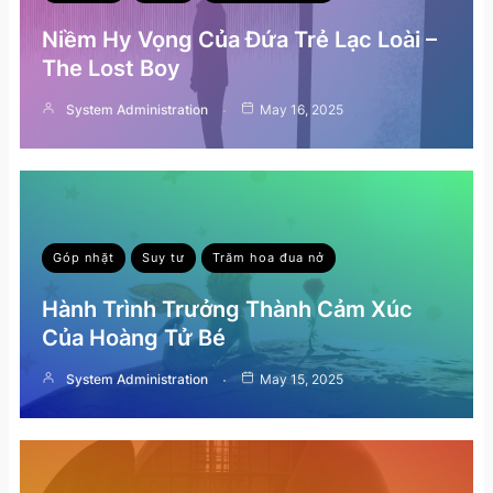
Niềm Hy Vọng Của Đứa Trẻ Lạc Loài –
The Lost Boy
System Administration
May 16, 2025
Góp nhặt
Suy tư
Trăm hoa đua nở
Hành Trình Trưởng Thành Cảm Xúc
Của Hoàng Tử Bé
System Administration
May 15, 2025