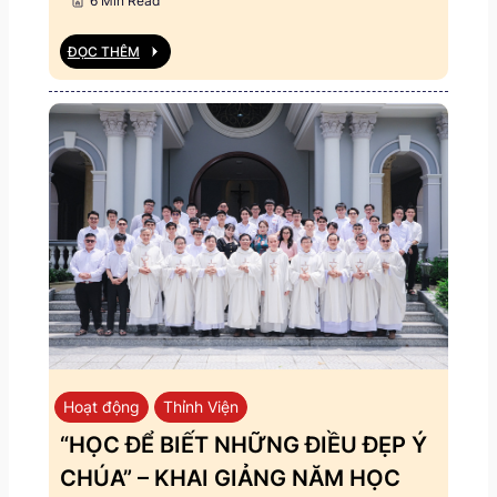
6 Min Read
ĐỌC THÊM
Hoạt động
Thỉnh Viện
“HỌC ĐỂ BIẾT NHỮNG ĐIỀU ĐẸP Ý
CHÚA” – KHAI GIẢNG NĂM HỌC