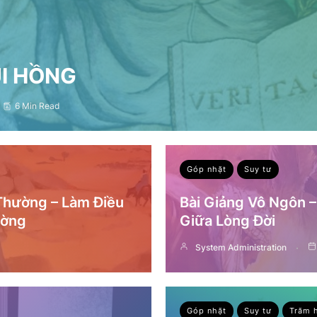
ỤI HỒNG
6 Min Read
Góp nhặt
Suy tư
 Thường – Làm Điều
Bài Giảng Vô Ngôn 
ường
Giữa Lòng Đời
System Administration
Góp nhặt
Suy tư
Trăm 