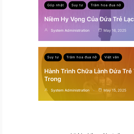
Góp nhặt
Suy tư
Trăm hoa đua nở
Niềm Hy Vọng Của Đứa Trẻ Lạc 
System Administration
May 16, 2025
Suy tư
Trăm hoa đua nở
Việt văn
Hành Trình Chữa Lành Đứa Trẻ
Trong
System Administration
May 15, 2025