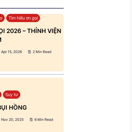
áo
Tìm hiểu ơn gọi
I 2026 – THỈNH VIỆN
M
Apr 15, 2026
2 Min Read
Suy tư
BỤI HỒNG
Nov 20, 2025
6 Min Read