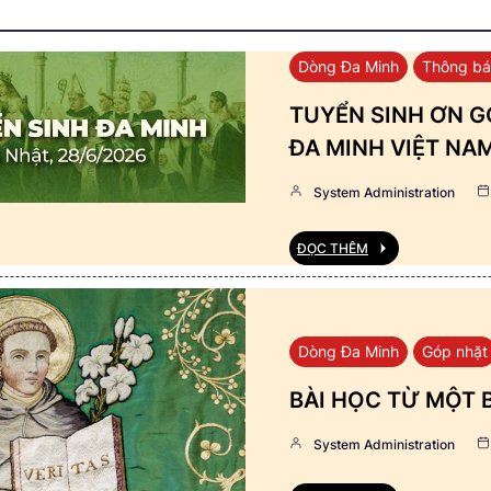
Dòng Đa Minh
Thông b
TUYỂN SINH ƠN GỌ
ĐA MINH VIỆT NA
System Administration
ĐỌC THÊM
Dòng Đa Minh
Góp nhặt
BÀI HỌC TỪ MỘT 
System Administration