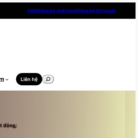
FAQ
Đăng ký sinh hoạt
Đăng ký thi tuyển
Tìm
ẫm
Liên hệ
kiếm