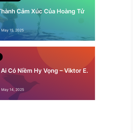
 Thành Cảm Xúc Của Hoàng Tử
May 15, 2025
Ai Có Niềm Hy Vọng – Viktor E.
May 14, 2025