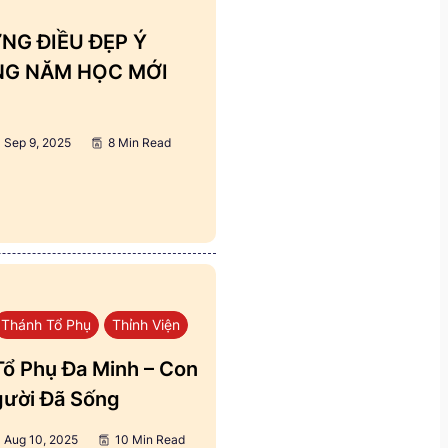
NG ĐIỀU ĐẸP Ý
ẢNG NĂM HỌC MỚI
Sep 9, 2025
8 Min Read
Thánh Tổ Phụ
Thỉnh Viện
ổ Phụ Đa Minh – Con
ười Đã Sống
Aug 10, 2025
10 Min Read