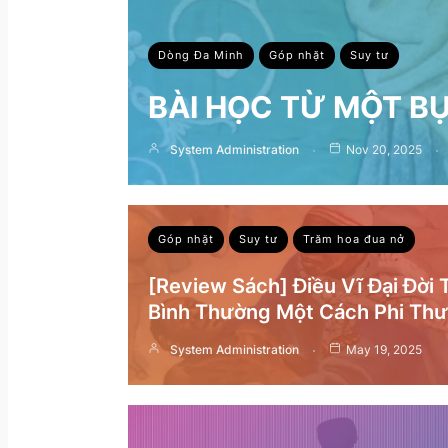
Dòng Đa Minh
Góp nhặt
Suy tư
BÀI HỌC TỪ MỘT B
System Administration
Nov 20, 2025
Góp nhặt
Suy tư
Trăm hoa đua nở
[Review Sách] Điều Vĩ Đại Đời
Bình Thường Một Cách Phi Th
System Administration
May 19, 2025