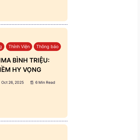
g
Thỉnh Viện
Thông báo
MA BÌNH TRIỆU:
IỀM HY VỌNG
Oct 26, 2025
6 Min Read