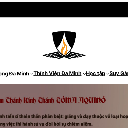
Thỉnh Viện Đa Minh
Học tập
Suy G
òng Đa Minh