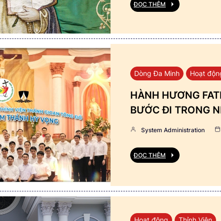
ĐỌC THÊM
Dòng Đa Minh
Hoạt độn
HÀNH HƯƠNG FATI
BƯỚC ĐI TRONG N
System Administration
ĐỌC THÊM
Hoạt động
Thỉnh Viện