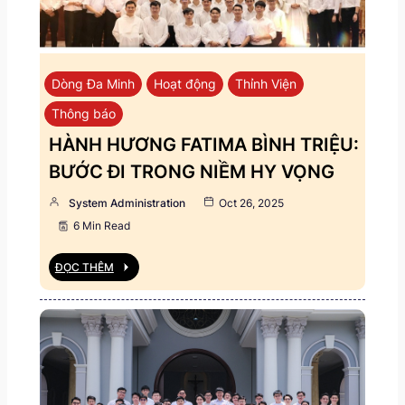
Dòng Đa Minh
Hoạt động
Thỉnh Viện
Thông báo
HÀNH HƯƠNG FATIMA BÌNH TRIỆU:
BƯỚC ĐI TRONG NIỀM HY VỌNG
System Administration
Oct 26, 2025
6 Min Read
ĐỌC THÊM