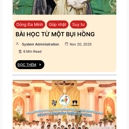
Dòng Đa Minh
Góp nhặt
Suy tư
BÀI HỌC TỪ MỘT BỤI HỒNG
System Administration
Nov 20, 2025
6 Min Read
ĐỌC THÊM