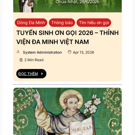
Dòng Đa Minh
Thông báo
Tìm hiểu ơn gọi
TUYỂN SINH ƠN GỌI 2026 – THỈNH
VIỆN ĐA MINH VIỆT NAM
System Administration
Apr 15, 2026
2 Min Read
ĐỌC THÊM