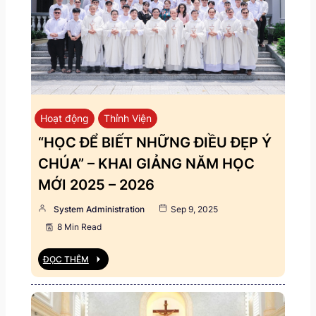
Hoạt động
Thỉnh Viện
“HỌC ĐỂ BIẾT NHỮNG ĐIỀU ĐẸP Ý
CHÚA” – KHAI GIẢNG NĂM HỌC
MỚI 2025 – 2026
System Administration
Sep 9, 2025
8 Min Read
ĐỌC THÊM