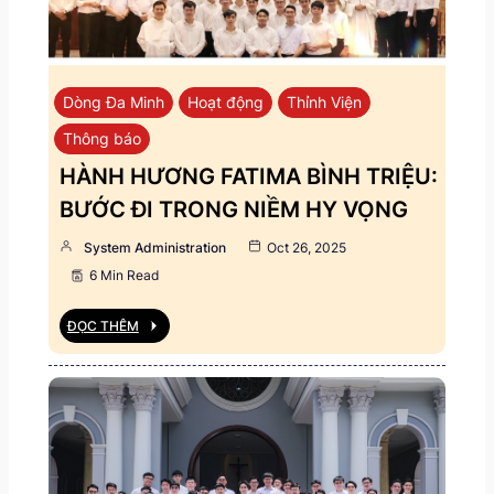
Dòng Đa Minh
Hoạt động
Thỉnh Viện
Thông báo
HÀNH HƯƠNG FATIMA BÌNH TRIỆU:
BƯỚC ĐI TRONG NIỀM HY VỌNG
System Administration
Oct 26, 2025
6 Min Read
ĐỌC THÊM