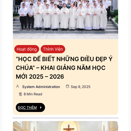
Hoạt động
Thỉnh Viện
“HỌC ĐỂ BIẾT NHỮNG ĐIỀU ĐẸP Ý
CHÚA” – KHAI GIẢNG NĂM HỌC
MỚI 2025 – 2026
System Administration
Sep 9, 2025
8 Min Read
ĐỌC THÊM