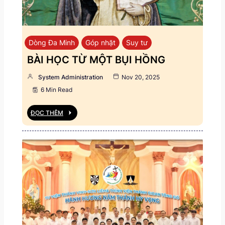
Dòng Đa Minh
Góp nhặt
Suy tư
BÀI HỌC TỪ MỘT BỤI HỒNG
System Administration
Nov 20, 2025
6 Min Read
ĐỌC THÊM