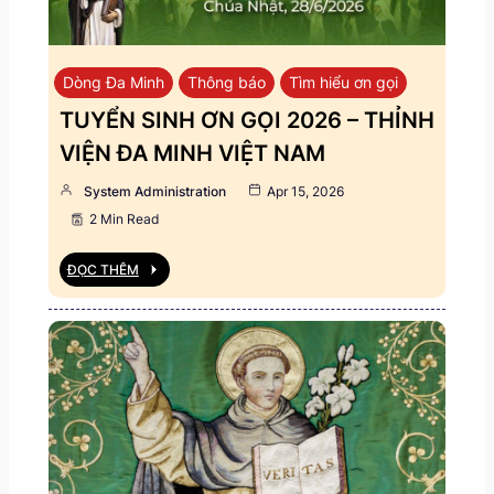
Dòng Đa Minh
Thông báo
Tìm hiểu ơn gọi
TUYỂN SINH ƠN GỌI 2026 – THỈNH
VIỆN ĐA MINH VIỆT NAM
System Administration
Apr 15, 2026
2 Min Read
ĐỌC THÊM