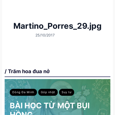
Martino_Porres_29.jpg
25/10/2017
/ Trăm hoa đua nở
Dòng Đa Minh
Góp nhặt
Suy tư
BÀI HỌC TỪ MỘT BỤI
HỒNG