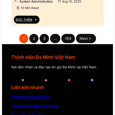
System Administration
Aug 10, 2025
10 Min Read
ĐỌC THÊM
1
2
3
…
164
Next
Thỉnh viện Đa Minh Việt Nam
Nơi đón nhận và đào tạo ơn gọi Đa Minh tại Việt Nam
Liên kết nhanh
Trung Ương Dòng Curia
Tỉnh Dòng Đa Minh Việt Nam