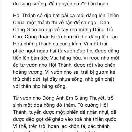
do sung sướng, đủ nguyên cớ để hân hoan.
Hội Thánh có dịp hát bài ca mới dâng lên Thiên
Chúa, một thánh thi vô tận để ca ngợi. Dân
Công Giáo có dịp vỗ tay reo mừng Đấng Tối
Cao. Cộng đoàn Ki-tô hữu có dịp dâng lên Tạo
Hoá những thánh ca cung kính. Vì một trái
phúc ngọt ngào hái từ vườn đức tin, được dâng
tiến lên bàn tiệc Vua hằng hữu. Vì rượu nho mới
ép từ vườn nho Hội Thánh, được rót vào chén
hoàng vương. Vì vườn nho sai trái bị gươm kẻ
thù chặt đứt, lại đầy nhựa sống, nhờ gắn chặt
với thân nho hằng sống.
Từ vườn nho Dòng Anh Em Giảng Thuyết, trổ
sinh một đoá hồng đỏ thắm. Từ xưởng Hội
Thánh, tuyển được một phiến đá nhẵn nhụi, đã
được đẽo gọt để ghép vào toà nhà thiên quốc.
Vì thế, trên trời hoan lạc khôn tả, các thánh