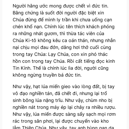
Người hằng ước mong được chết vì đức tin.
Bằng chứng là suốt đời người đặc biệt xin
Chúa đừng để mình ly trần khi chưa uống cạn
chén khổ nạn. Chính lúc tên thích khách phóng
ra những nhát gươm, thì thừa tác viên của
Chúa Ki-tô không kêu ca oán thán, nhưng nhẫn
nại chịu mọi đau đớn, dâng hơi thở cuối cùng
trong tay Chúa: Lạy Chúa, con xin phó thác
hồn con trong tay Chúa. Rồi cất tiếng đọc kinh
Tin Kính. Thế là chính lúc lìa đời, người cũng
không ngừng truyền bá đức tin.
Như vậy, hạt lúa miến gieo vào lòng đất, bị tay
vô đạo nghiền tán, đã chết đi, nhưng lại trổ
sinh bông lúa nặng trĩu. Như vậy, chùm nho bị
nghiền nát trong máy ép lại chảy ra nhiều rượu.
Như vậy, lúa miến được sàng sẩy sạch mọi rơm
rác trong sân phơi, lại được chuyển vào kho
lẫm Thiên Chúa. Như vậy, tay anh hùng gan dạ