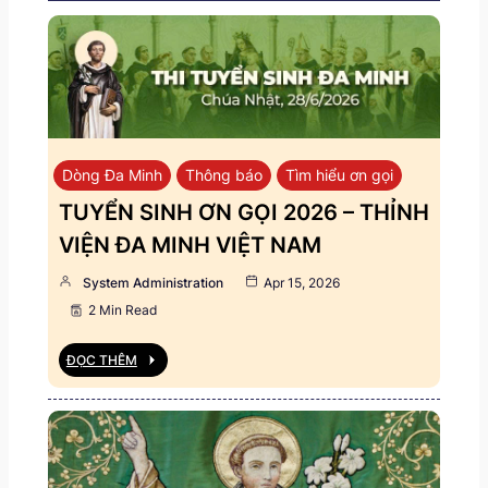
Dòng Đa Minh
Thông báo
Tìm hiểu ơn gọi
TUYỂN SINH ƠN GỌI 2026 – THỈNH
VIỆN ĐA MINH VIỆT NAM
System Administration
Apr 15, 2026
2 Min Read
ĐỌC THÊM