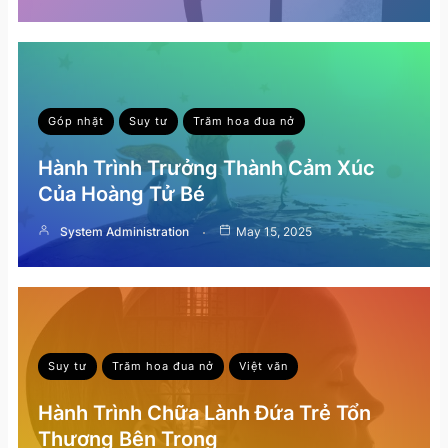
Góp nhặt
Suy tư
Trăm hoa đua nở
Hành Trình Trưởng Thành Cảm Xúc
Của Hoàng Tử Bé
System Administration
May 15, 2025
Suy tư
Trăm hoa đua nở
Việt văn
Hành Trình Chữa Lành Đứa Trẻ Tổn
Thương Bên Trong