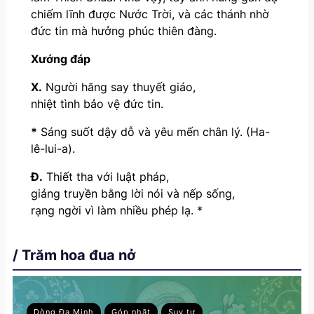
chiếm lĩnh được Nước Trời, và các thánh nhờ
đức tin mà hưởng phúc thiên đàng.
Xướng đáp
X.
Người hăng say thuyết giáo,
nhiệt tình bảo vệ đức tin.
*
Sáng suốt dậy dỗ và yêu mến chân lý. (Ha-
lê-lui-a).
Đ.
Thiết tha với luật pháp,
giảng truyền bằng lời nói và nếp sống,
rạng ngời vì làm nhiều phép lạ. *
/ Trăm hoa đua nở
Dòng Đa Minh
Góp nhặt
Suy tư