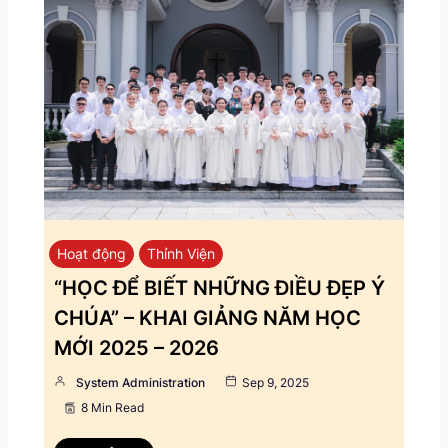
Hoạt động
Thỉnh Viện
“HỌC ĐỂ BIẾT NHỮNG ĐIỀU ĐẸP Ý
CHÚA” – KHAI GIẢNG NĂM HỌC
MỚI 2025 – 2026
System Administration
Sep 9, 2025
8 Min Read