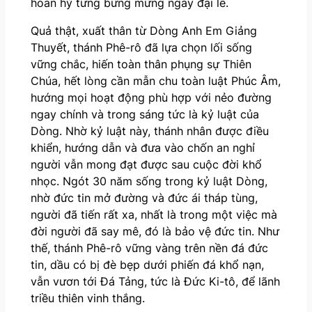
hoan hỷ tưng bừng mừng ngày đại lễ.
Quả thật, xuất thân từ Dòng Anh Em Giảng
Thuyết, thánh Phê-rô đã lựa chọn lối sống
vững chắc, hiến toàn thân phụng sự Thiên
Chúa, hết lòng cần mẫn chu toàn luật Phúc Âm,
hướng mọi hoạt động phù hợp với nẻo đường
ngay chính và trong sáng tức là kỷ luật của
Dòng. Nhờ kỷ luật này, thánh nhân được điều
khiển, hướng dẫn và đưa vào chốn an nghỉ
người vẫn mong đạt được sau cuộc đời khổ
nhọc. Ngót 30 năm sống trong kỷ luật Dòng,
nhờ đức tin mở đường và đức ái tháp tùng,
người đã tiến rất xa, nhất là trong một việc mà
đời người đã say mê, đó là bảo vệ đức tin. Như
thế, thánh Phê-rô vững vàng trên nền đá đức
tin, dầu có bị đè bẹp dưới phiến đá khổ nạn,
vẫn vươn tới Đá Tảng, tức là Đức Ki-tô, để lãnh
triều thiên vinh thắng.