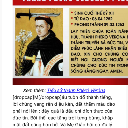
Xem thêm:
Tiểu sử thánh Phêrô Vêrôna
[dropcap]M[/dropcap]áu tuôn đổ thành tiếng,
lời chứng vang rền điệu kèn, đất thấm máu đào
phải nói lên : đây quả là dấu chỉ đích thực của
đức tin. Bởi thế, các tầng trời tưng bừng, khắp
mặt đất cũng hớn hở. Và Mẹ Giáo hội có đủ lý