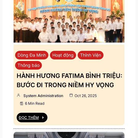
Dòng Đa Minh
Hoạt động
Thỉnh Viện
Thông báo
HÀNH HƯƠNG FATIMA BÌNH TRIỆU:
BƯỚC ĐI TRONG NIỀM HY VỌNG
System Administration
Oct 26, 2025
6 Min Read
ĐỌC THÊM