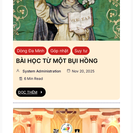
Dòng Đa Minh
Góp nhặt
Suy tư
BÀI HỌC TỪ MỘT BỤI HỒNG
System Administration
Nov 20, 2025
6 Min Read
ĐỌC THÊM