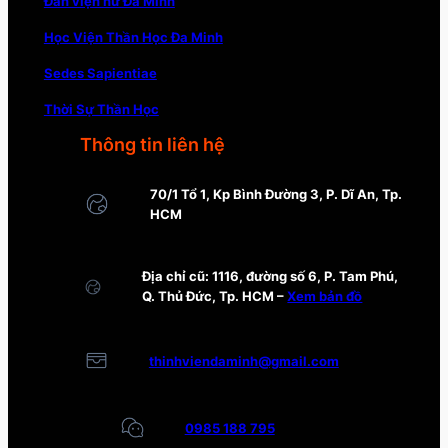
Đan viện nữ Đa Minh
Học Viện Thần Học Đa Minh
Sedes Sapientiae
Thời Sự Thần Học
Thông tin liên hệ
70/1 Tổ 1, Kp Bình Đường 3, P. Dĩ An, Tp.
HCM
Địa chỉ cũ: 1116, đường số 6, P. Tam Phú,
Q. Thủ Đức, Tp. HCM –
Xem bản đồ
thinhviendaminh@gmail.com
0985 188 795