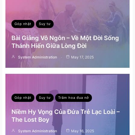
Góp nhặt
Suy tư
Bài Giảng Vô Ngôn – Về Một Đời Sống
Thánh Hiến Giữa Lòng Đời
System Administration
May 17, 2025
Góp nhặt
Suy tư
Trăm hoa đua nở
Niềm Hy Vọng Của Đứa Trẻ Lạc Loài –
The Lost Boy
System Administration
May 16, 2025