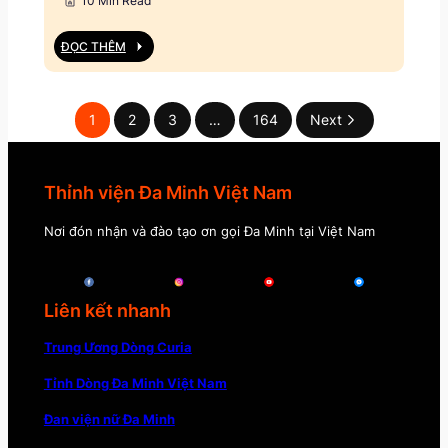
10 Min Read
ĐỌC THÊM
1
2
3
…
164
Next
Thỉnh viện Đa Minh Việt Nam
Nơi đón nhận và đào tạo ơn gọi Đa Minh tại Việt Nam
Liên kết nhanh
Trung Ương Dòng Curia
Tỉnh Dòng Đa Minh Việt Nam
Đan viện nữ Đa Minh