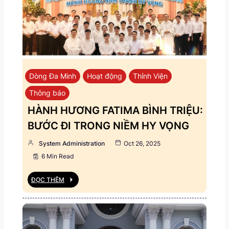
Dòng Đa Minh
Hoạt động
Thỉnh Viện
Thông báo
HÀNH HƯƠNG FATIMA BÌNH TRIỆU:
BƯỚC ĐI TRONG NIỀM HY VỌNG
System Administration
Oct 26, 2025
6 Min Read
ĐỌC THÊM