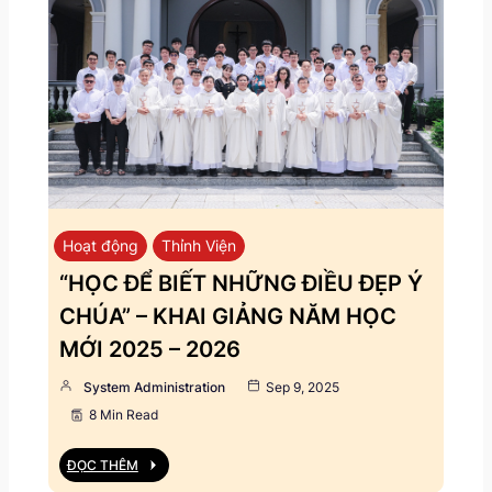
Hoạt động
Thỉnh Viện
“HỌC ĐỂ BIẾT NHỮNG ĐIỀU ĐẸP Ý
CHÚA” – KHAI GIẢNG NĂM HỌC
MỚI 2025 – 2026
System Administration
Sep 9, 2025
8 Min Read
ĐỌC THÊM