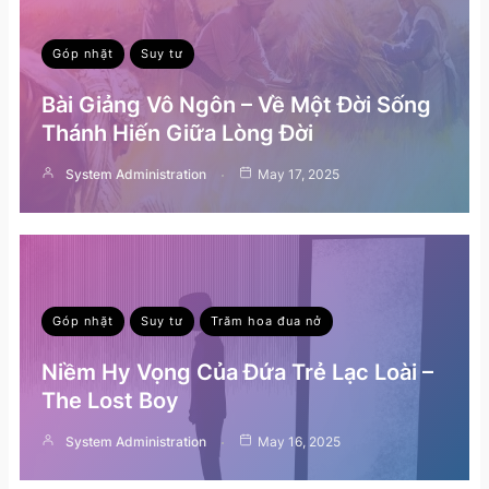
Góp nhặt
Suy tư
Bài Giảng Vô Ngôn – Về Một Đời Sống
Thánh Hiến Giữa Lòng Đời
System Administration
May 17, 2025
Góp nhặt
Suy tư
Trăm hoa đua nở
Niềm Hy Vọng Của Đứa Trẻ Lạc Loài –
The Lost Boy
System Administration
May 16, 2025