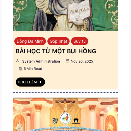
Dòng Đa Minh
Góp nhặt
Suy tư
BÀI HỌC TỪ MỘT BỤI HỒNG
System Administration
Nov 20, 2025
6 Min Read
ĐỌC THÊM