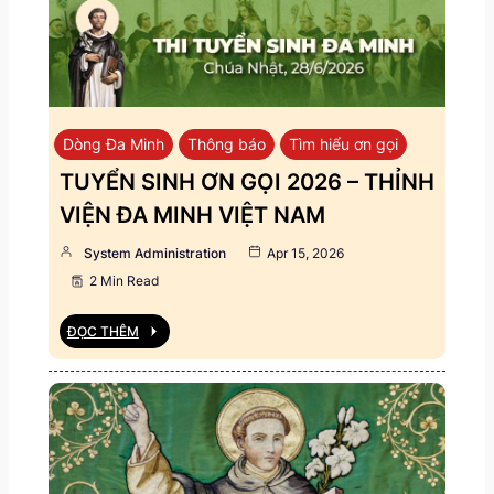
Dòng Đa Minh
Thông báo
Tìm hiểu ơn gọi
TUYỂN SINH ƠN GỌI 2026 – THỈNH
VIỆN ĐA MINH VIỆT NAM
System Administration
Apr 15, 2026
2 Min Read
ĐỌC THÊM