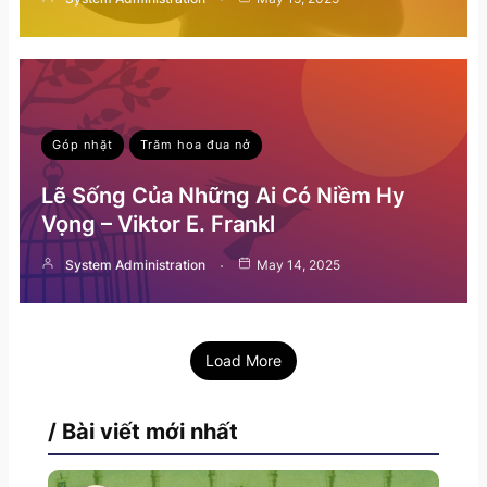
Góp nhặt
Trăm hoa đua nở
Lẽ Sống Của Những Ai Có Niềm Hy
Vọng – Viktor E. Frankl
System Administration
May 14, 2025
Load More
/ Bài viết mới nhất