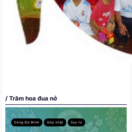
/ Trăm hoa đua nở
Dòng Đa Minh
Góp nhặt
Suy tư