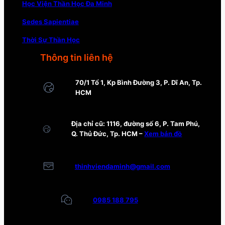
Học Viện Thần Học Đa Minh
Sedes Sapientiae
Thời Sự Thần Học
Thông tin liên hệ
70/1 Tổ 1, Kp Bình Đường 3, P. Dĩ An, Tp.
HCM
Địa chỉ cũ: 1116, đường số 6, P. Tam Phú,
Q. Thủ Đức, Tp. HCM –
Xem bản đồ
thinhviendaminh@gmail.com
0985 188 795