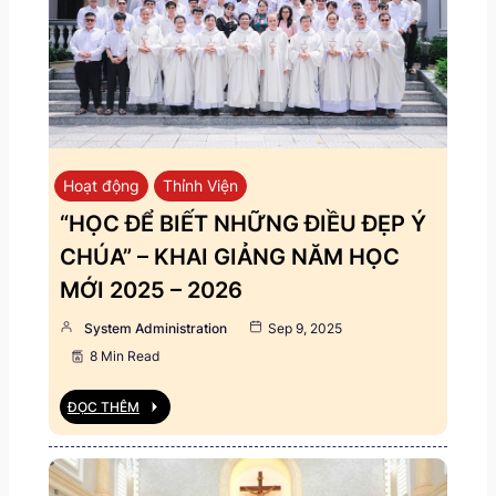
Hoạt động
Thỉnh Viện
“HỌC ĐỂ BIẾT NHỮNG ĐIỀU ĐẸP Ý
CHÚA” – KHAI GIẢNG NĂM HỌC
MỚI 2025 – 2026
System Administration
Sep 9, 2025
8 Min Read
ĐỌC THÊM