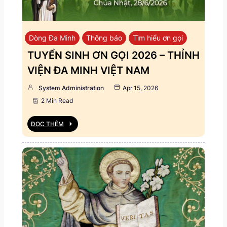
Dòng Đa Minh
Thông báo
Tìm hiểu ơn gọi
TUYỂN SINH ƠN GỌI 2026 – THỈNH
VIỆN ĐA MINH VIỆT NAM
System Administration
Apr 15, 2026
2 Min Read
ĐỌC THÊM