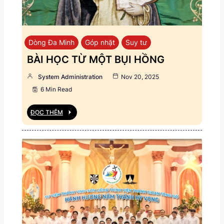
Dòng Đa Minh
Góp nhặt
Suy tư
BÀI HỌC TỪ MỘT BỤI HỒNG
System Administration
Nov 20, 2025
6 Min Read
ĐỌC THÊM