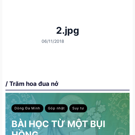
2.jpg
06/11/2018
/ Trăm hoa đua nở
Dòng Đa Minh
Góp nhặt
Suy tư
BÀI HỌC TỪ MỘT BỤI
HỒNG