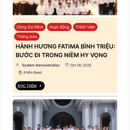
Dòng Đa Minh
Hoạt động
Thỉnh Viện
Thông báo
HÀNH HƯƠNG FATIMA BÌNH TRIỆU:
BƯỚC ĐI TRONG NIỀM HY VỌNG
System Administration
Oct 26, 2025
6 Min Read
ĐỌC THÊM