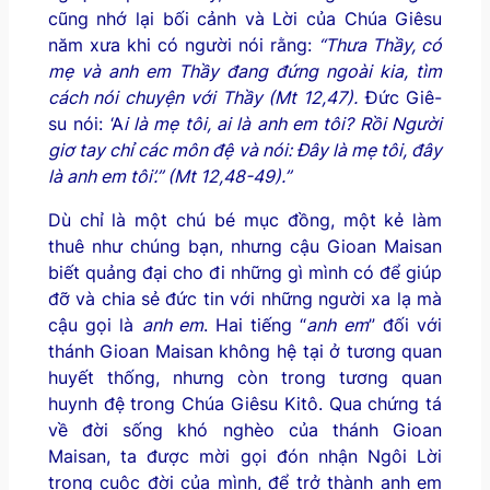
cũng nhớ lại bối cảnh và Lời của Chúa Giêsu
năm xưa khi có người nói rằng:
“Thưa Thầy, có
mẹ và anh em Thầy đang đứng ngoài kia, tìm
cách nói chuyện với Thầy (Mt 12,47).
Đức Giê-
su nói: ‘A
i là mẹ tôi, ai là anh em tôi?
Rồi Người
giơ tay chỉ các môn đệ và nói: Đây là mẹ tôi, đây
là anh em tôi’.”
(Mt 12,48
-49
).”
Dù chỉ là một chú bé mục đồng, một kẻ làm
thuê như chúng bạn, nhưng cậu Gioan Maisan
biết quảng đại cho đi những gì mình có để giúp
đỡ và chia sẻ đức tin với những người xa lạ mà
cậu gọi là
anh em
. Hai tiếng “
anh em
” đối với
thánh Gioan Maisan không hệ tại ở tương quan
huyết thống, nhưng còn trong tương quan
huynh đệ trong Chúa Giêsu Kitô. Qua chứng tá
về đời sống khó nghèo của thánh Gioan
Maisan, ta được mời gọi đón nhận Ngôi Lời
trong cuộc đời của mình, để trở thành anh em