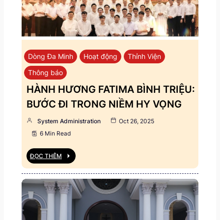
Dòng Đa Minh
Hoạt động
Thỉnh Viện
Thông báo
HÀNH HƯƠNG FATIMA BÌNH TRIỆU:
BƯỚC ĐI TRONG NIỀM HY VỌNG
System Administration
Oct 26, 2025
6 Min Read
ĐỌC THÊM