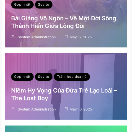
Góp nhặt
Suy tư
Bài Giảng Vô Ngôn – Về Một Đời Sống
Thánh Hiến Giữa Lòng Đời
System Administration
May 17, 2025
Góp nhặt
Suy tư
Trăm hoa đua nở
Niềm Hy Vọng Của Đứa Trẻ Lạc Loài –
The Lost Boy
System Administration
May 16, 2025