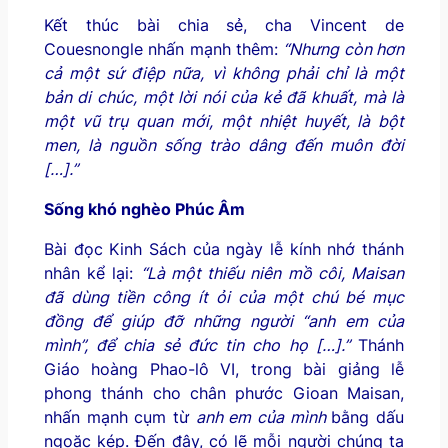
Kết thúc bài chia sẻ, cha Vincent de
Couesnongle nhấn mạnh thêm:
“Nhưng còn hơn
cả một sứ điệp nữa, vì không phải chỉ là một
bản di chúc, một lời nói của kẻ đã khuất, mà là
một vũ trụ quan mới, một nhiệt huyết, là bột
men, là nguồn sống trào dâng đến muôn đời
[…].”
Sống khó ngh
è
o Phúc Âm
Bài đọc Kinh Sách của ngày lễ kính nhớ thánh
nhân kể lại:
“Là một thiếu niên mồ côi, Maisan
đã dùng tiền công ít ỏi của một chú bé mục
đồng để giúp đỡ những người “anh em của
mình”, để chia sẻ đức tin cho họ […].”
Thánh
Giáo hoàng Phao-lô VI, trong bài giảng lễ
phong thánh cho chân phước Gioan Maisan,
nhấn mạnh cụm từ
anh em của mình
bằng dấu
ngoặc kép. Đến đây, có lẽ mỗi người chúng ta