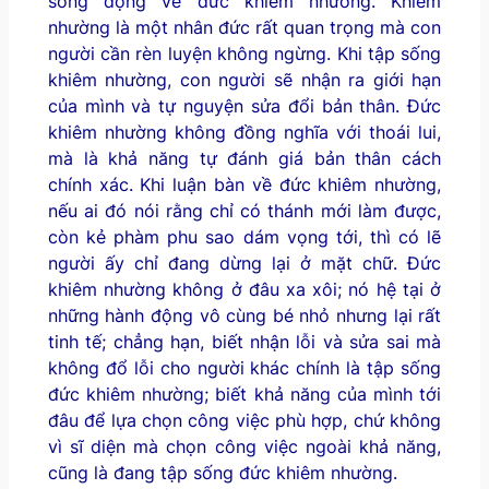
sống động về đức khiêm nhường. Khiêm
nhường là một nhân đức rất quan trọng mà con
người cần rèn luyện không ngừng. Khi tập sống
khiêm nhường, con người sẽ nhận ra giới hạn
của mình và tự nguyện sửa đổi bản thân. Đức
khiêm nhường không đồng nghĩa với thoái lui,
mà là khả năng tự đánh giá bản thân cách
chính xác. Khi luận bàn về đức khiêm nhường,
nếu ai đó nói rằng chỉ có thánh mới làm được,
còn kẻ phàm phu sao dám vọng tới, thì có lẽ
người ấy chỉ đang dừng lại ở mặt chữ. Đức
khiêm nhường không ở đâu xa xôi; nó hệ tại ở
những hành động vô cùng bé nhỏ nhưng lại rất
tinh tế; chẳng hạn, biết nhận lỗi và sửa sai mà
không đổ lỗi cho người khác chính là tập sống
đức khiêm nhường; biết khả năng của mình tới
đâu để lựa chọn công việc phù hợp, chứ không
vì sĩ diện mà chọn công việc ngoài khả năng,
cũng là đang tập sống đức khiêm nhường.