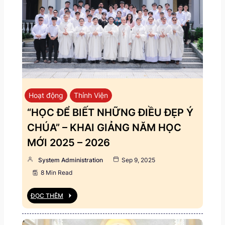
Hoạt động
Thỉnh Viện
“HỌC ĐỂ BIẾT NHỮNG ĐIỀU ĐẸP Ý
CHÚA” – KHAI GIẢNG NĂM HỌC
MỚI 2025 – 2026
System Administration
Sep 9, 2025
8 Min Read
ĐỌC THÊM