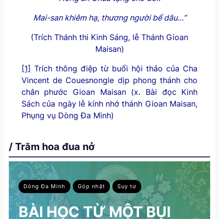
Mai-san khiêm hạ, thương người bể dâu…”
(Trích Thánh thi Kinh Sáng, lễ Thánh Gioan
Maisan)
[1]
Trích thông điệp từ buổi hội thảo của Cha
Vincent de Couesnongle dịp phong thánh cho
chân phước Gioan Maisan (x. Bài đọc Kinh
Sách của ngày lễ kính nhớ thánh Gioan Maisan,
Phụng vụ Dòng Đa Minh)
/ Trăm hoa đua nở
Dòng Đa Minh
Góp nhặt
Suy tư
BÀI HỌC TỪ MỘT BỤI