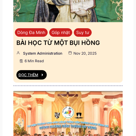
Dòng Đa Minh
Góp nhặt
Suy tư
BÀI HỌC TỪ MỘT BỤI HỒNG
System Administration
Nov 20, 2025
6 Min Read
ĐỌC THÊM