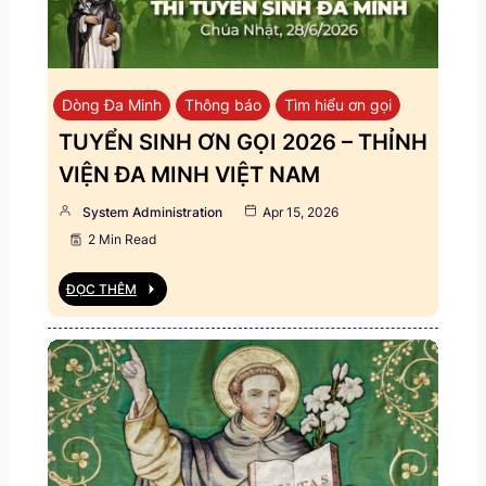
Dòng Đa Minh
Thông báo
Tìm hiểu ơn gọi
TUYỂN SINH ƠN GỌI 2026 – THỈNH
VIỆN ĐA MINH VIỆT NAM
System Administration
Apr 15, 2026
2 Min Read
ĐỌC THÊM