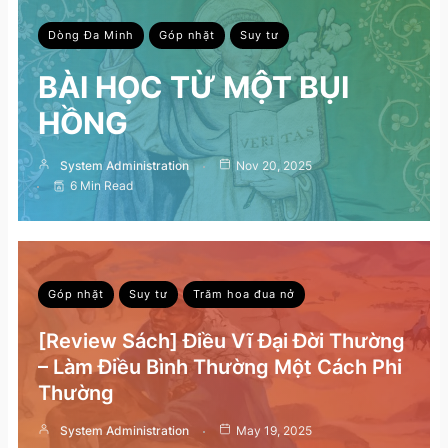
Dòng Đa Minh
Góp nhặt
Suy tư
BÀI HỌC TỪ MỘT BỤI
HỒNG
System Administration
Nov 20, 2025
6 Min Read
Góp nhặt
Suy tư
Trăm hoa đua nở
[Review Sách] Điều Vĩ Đại Đời Thường
– Làm Điều Bình Thường Một Cách Phi
Thường
System Administration
May 19, 2025