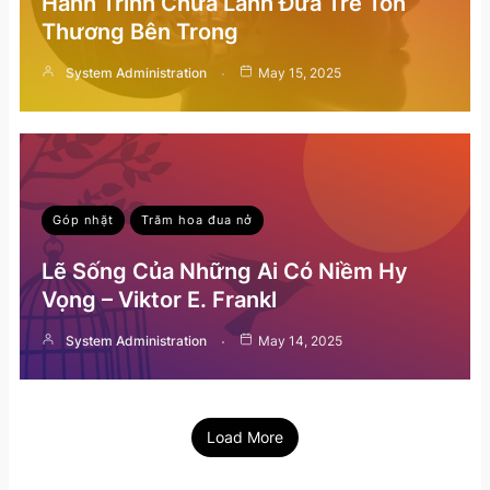
Hành Trình Chữa Lành Đứa Trẻ Tổn
Thương Bên Trong
System Administration
May 15, 2025
Góp nhặt
Trăm hoa đua nở
Lẽ Sống Của Những Ai Có Niềm Hy
Vọng – Viktor E. Frankl
System Administration
May 14, 2025
Load More