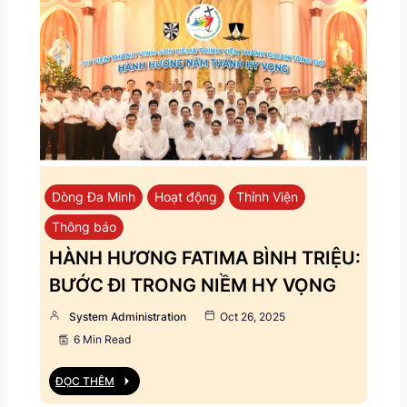
Dòng Đa Minh
Hoạt động
Thỉnh Viện
Thông báo
HÀNH HƯƠNG FATIMA BÌNH TRIỆU:
BƯỚC ĐI TRONG NIỀM HY VỌNG
System Administration
Oct 26, 2025
6 Min Read
ĐỌC THÊM