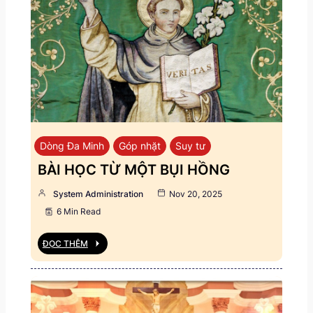
Dòng Đa Minh
Góp nhặt
Suy tư
BÀI HỌC TỪ MỘT BỤI HỒNG
System Administration
Nov 20, 2025
6 Min Read
ĐỌC THÊM