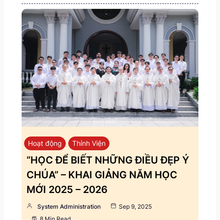
Hoạt động
Thỉnh Viện
“HỌC ĐỂ BIẾT NHỮNG ĐIỀU ĐẸP Ý
CHÚA” – KHAI GIẢNG NĂM HỌC
MỚI 2025 – 2026
System Administration
Sep 9, 2025
8 Min Read