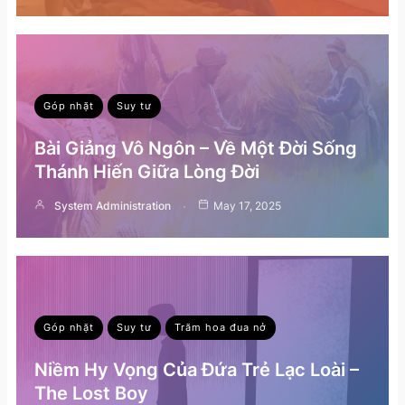
Góp nhặt
Suy tư
Bài Giảng Vô Ngôn – Về Một Đời Sống
Thánh Hiến Giữa Lòng Đời
System Administration
May 17, 2025
Góp nhặt
Suy tư
Trăm hoa đua nở
Niềm Hy Vọng Của Đứa Trẻ Lạc Loài –
The Lost Boy