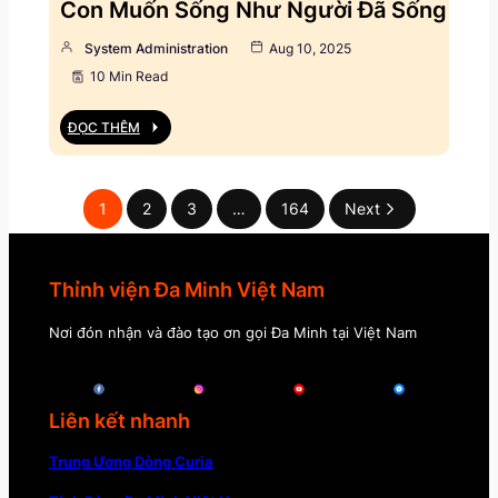
Con Muốn Sống Như Người Đã Sống
System Administration
Aug 10, 2025
10 Min Read
ĐỌC THÊM
1
2
3
…
164
Next
Thỉnh viện Đa Minh Việt Nam
Nơi đón nhận và đào tạo ơn gọi Đa Minh tại Việt Nam
Liên kết nhanh
Trung Ương Dòng Curia