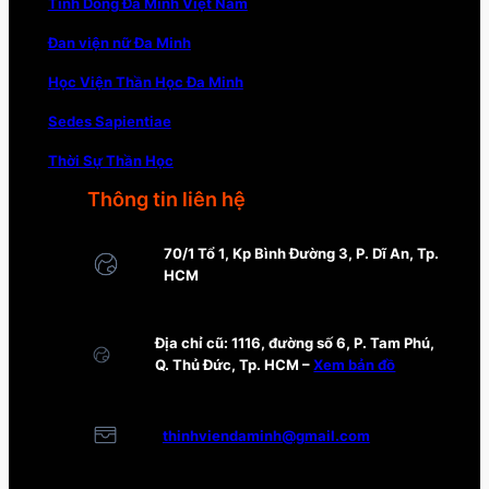
Tỉnh Dòng Đa Minh Việt Nam
Đan viện nữ Đa Minh
Học Viện Thần Học Đa Minh
Sedes Sapientiae
Thời Sự Thần Học
Thông tin liên hệ
70/1 Tổ 1, Kp Bình Đường 3, P. Dĩ An, Tp.
HCM
Địa chỉ cũ: 1116, đường số 6, P. Tam Phú,
Q. Thủ Đức, Tp. HCM –
Xem bản đồ
thinhviendaminh@gmail.com