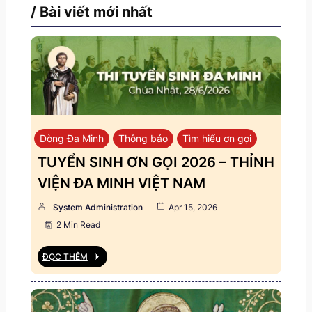
/ Bài viết mới nhất
Dòng Đa Minh
Thông báo
Tìm hiểu ơn gọi
TUYỂN SINH ƠN GỌI 2026 – THỈNH
VIỆN ĐA MINH VIỆT NAM
System Administration
Apr 15, 2026
2 Min Read
ĐỌC THÊM