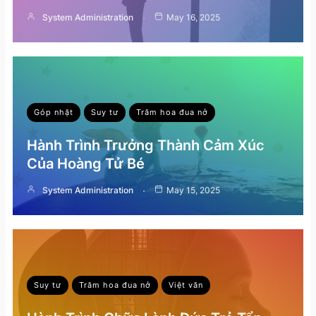
System Administration
May 16, 2025
Góp nhặt
Suy tư
Trăm hoa đua nở
Hành Trình Trưởng Thành Cảm Xúc
Của Hoàng Tử Bé
System Administration
May 15, 2025
Suy tư
Trăm hoa đua nở
Việt văn