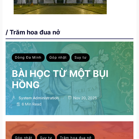
/ Trăm hoa đua nở
Dòng Đa Minh
Góp nhặt
Suy tư
BÀI HỌC TỪ MỘT BỤI
HỒNG
System Administration
Nov 20, 2025
6 Min Read
Góp nhặt
Suy tư
Trăm hoa đua nở