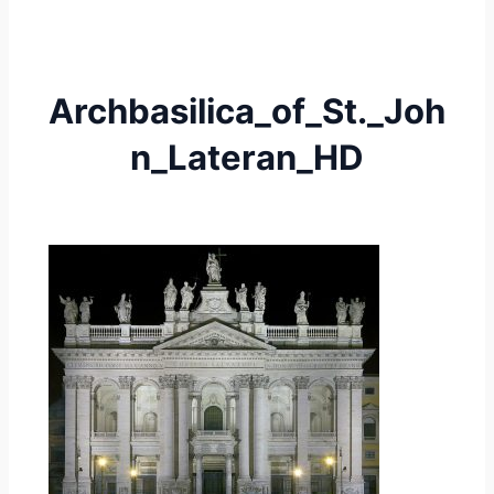
Archbasilica_of_St._Joh
n_Lateran_HD