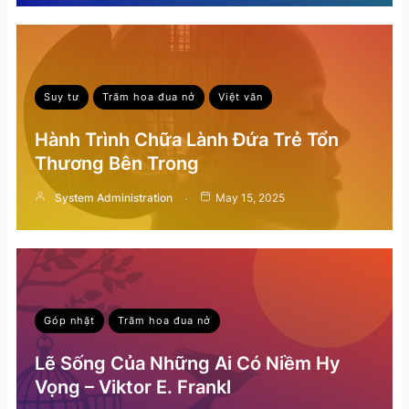
Suy tư
Trăm hoa đua nở
Việt văn
Hành Trình Chữa Lành Đứa Trẻ Tổn
Thương Bên Trong
System Administration
May 15, 2025
Góp nhặt
Trăm hoa đua nở
Lẽ Sống Của Những Ai Có Niềm Hy
Vọng – Viktor E. Frankl