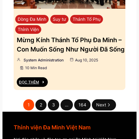
Dòng Đa Minh
Suy tư
Thánh Tổ Phụ
Thỉnh Viện
Mừng Kính Thánh Tổ Phụ Đa Minh –
Con Muốn Sống Như Người Đã Sống
System Administration
Aug 10, 2025
10 Min Read
ĐỌC THÊM
1
2
3
…
164
Next
Thỉnh viện Đa Minh Việt Nam