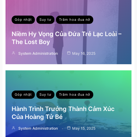
Góp nhặt
Suy tư
Trăm hoa đua nở
Niềm Hy Vọng Của Đứa Trẻ Lạc Loài –
The Lost Boy
System Administration
May 16, 2025
Góp nhặt
Suy tư
Trăm hoa đua nở
Hành Trình Trưởng Thành Cảm Xúc
Của Hoàng Tử Bé
System Administration
May 15, 2025