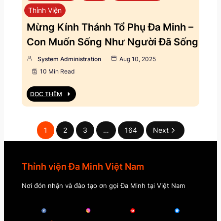
Thỉnh Viện
Mừng Kính Thánh Tổ Phụ Đa Minh –
Con Muốn Sống Như Người Đã Sống
System Administration
Aug 10, 2025
10 Min Read
ĐỌC THÊM
1
2
3
…
164
Next
Thỉnh viện Đa Minh Việt Nam
Nơi đón nhận và đào tạo ơn gọi Đa Minh tại Việt Nam