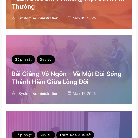
Thường
System Administration
May 19, 2025
Góp nhặt
Suy tư
Bài Giảng Vô Ngôn – Về Một Đời Sống
Thánh Hiến Giữa Lòng Đời
System Administration
May 17, 2025
Góp nhặt
Suy tư
Trăm hoa đua nở