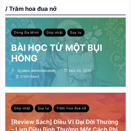
/ Trăm hoa đua nở
Dòng Đa Minh
Góp nhặt
Suy tư
BÀI HỌC TỪ MỘT BỤI
HỒNG
System Administration
Nov 20, 2025
6 Min Read
Góp nhặt
Suy tư
Trăm hoa đua nở
[Review Sách] Điều Vĩ Đại Đời Thường
– Làm Điều Bình Thường Một Cách Phi