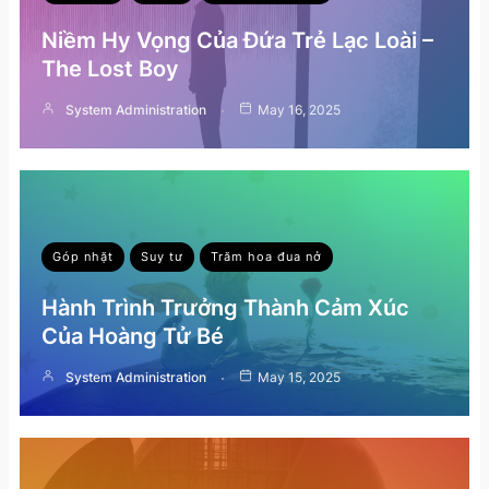
Niềm Hy Vọng Của Đứa Trẻ Lạc Loài –
The Lost Boy
System Administration
May 16, 2025
Góp nhặt
Suy tư
Trăm hoa đua nở
Hành Trình Trưởng Thành Cảm Xúc
Của Hoàng Tử Bé
System Administration
May 15, 2025