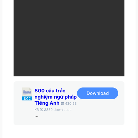
800 câu trắc
Download
nghiệm ngữ pháp
Tiếng Anh
430.58
KB
3339 downloads
…