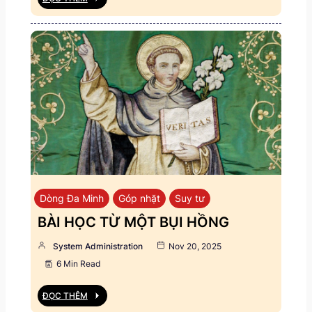
Dòng Đa Minh
Góp nhặt
Suy tư
BÀI HỌC TỪ MỘT BỤI HỒNG
System Administration
Nov 20, 2025
6 Min Read
ĐỌC THÊM