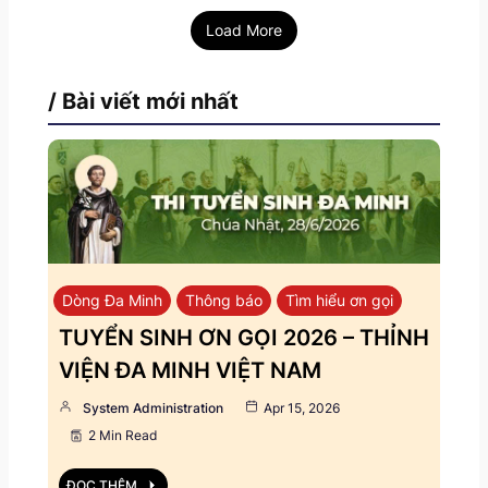
Load More
/ Bài viết mới nhất
Dòng Đa Minh
Thông báo
Tìm hiểu ơn gọi
TUYỂN SINH ƠN GỌI 2026 – THỈNH
VIỆN ĐA MINH VIỆT NAM
System Administration
Apr 15, 2026
2 Min Read
ĐỌC THÊM