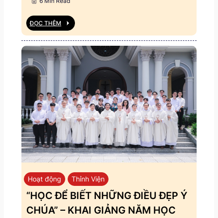
6 Min Read
ĐỌC THÊM
Hoạt động
Thỉnh Viện
“HỌC ĐỂ BIẾT NHỮNG ĐIỀU ĐẸP Ý
CHÚA” – KHAI GIẢNG NĂM HỌC