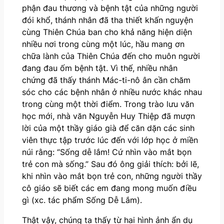
phận đau thương và bệnh tật của những người
đói khổ, thánh nhân đã tha thiết khấn nguyện
cùng Thiên Chúa ban cho khả năng hiện diện
nhiều nơi trong cùng một lúc, hầu mang ơn
chữa lành của Thiên Chúa đến cho muôn người
đang đau ốm bệnh tật. Vì thế, nhiều nhân
chứng đã thấy thánh Mác-ti-nô ân cần chăm
sóc cho các bệnh nhân ở nhiều nước khác nhau
trong cùng một thời điểm. Trong trào lưu văn
học mới, nhà văn Nguyễn Huy Thiệp đã mượn
lời của một thầy giáo già để căn dặn các sinh
viên thực tập trước lúc đến với lớp học ở miền
núi rằng: “Sống dễ lắm! Cứ nhìn vào mắt bọn
trẻ con mà sống.” Sau đó ông giải thích: bởi lẽ,
khi nhìn vào mắt bọn trẻ con, những người thầy
cô giáo sẽ biết các em đang mong muốn điều
gì (xc. tác phẩm Sống Dễ Lắm).
Thật vậy, chúng ta thấy từ hai hình ảnh ẩn dụ