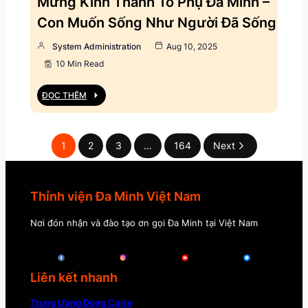
Mừng Kính Thánh Tổ Phụ Đa Minh –
Con Muốn Sống Như Người Đã Sống
System Administration
Aug 10, 2025
10 Min Read
ĐỌC THÊM
1
2
3
…
164
Next
Thỉnh viện Đa Minh Việt Nam
Nơi đón nhận và đào tạo ơn gọi Đa Minh tại Việt Nam
Liên kết nhanh
Trung Ương Dòng Curia