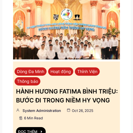
Dòng Đa Minh
Hoạt động
Thỉnh Viện
Thông báo
HÀNH HƯƠNG FATIMA BÌNH TRIỆU:
BƯỚC ĐI TRONG NIỀM HY VỌNG
System Administration
Oct 26, 2025
6 Min Read
ĐỌC THÊM