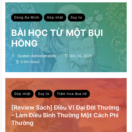
Dòng Đa Minh
Góp nhặt
Suy tư
BÀI HỌC TỪ MỘT BỤI
HỒNG
System Administration
Nov 20, 2025
6 Min Read
Góp nhặt
Suy tư
Trăm hoa đua nở
[Review Sách] Điều Vĩ Đại Đời Thường
– Làm Điều Bình Thường Một Cách Phi
Thường