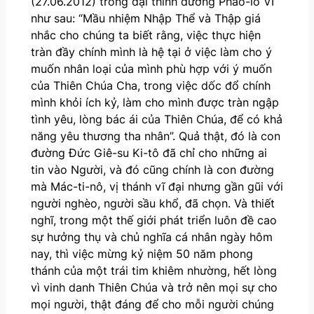
(27.06.2012) trong đại thính đường Phao-lô VI
như sau: “Mầu nhiệm Nhập Thể và Thập giá
nhắc cho chúng ta biết rằng, việc thực hiện
tràn đầy chính mình là hệ tại ở việc làm cho ý
muốn nhân loại của mình phù hợp với ý muốn
của Thiên Chúa Cha, trong việc dốc đổ chính
mình khỏi ích kỷ, làm cho mình được tràn ngập
tình yêu, lòng bác ái của Thiên Chúa, để có khả
năng yêu thương tha nhân”. Quả thật, đó là con
đường Đức Giê-su Ki-tô đã chỉ cho những ai
tin vào Người, và đó cũng chính là con đường
mà Mác-ti-nô, vị thánh vĩ đại nhưng gần gũi với
người nghèo, người sầu khổ, đã chọn. Và thiết
nghĩ, trong một thế giới phát triển luôn đề cao
sự hưởng thụ và chủ nghĩa cá nhân ngày hôm
nay, thì việc mừng kỷ niệm 50 năm phong
thánh của một trái tim khiêm nhường, hết lòng
vì vinh danh Thiên Chúa và trở nên mọi sự cho
mọi người, thật đáng để cho mỗi người chúng