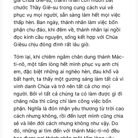
chước Thầy Giê-su trong cung cách vui vẻ
phục vụ mọi người, sẵn sàng làm hết mọi việc
thấp hèn. Ban ngày, thánh nhân làm việc bổn
phận chu đáo, khi đêm về, thánh nhân lại ngồi
đọc kinh cầu nguyện, sống kết hợp với Chúa
Giêsu chịu đóng đinh rất lâu giờ.
Tóm lại, khi chiêm ngắm chân dung thánh Mác-
ti-nô, một tấm lòng hết mình phục vụ anh chị
em, đặc biệt những ai nghèo hèn, đau khổ và
bất hạnh, ta thấy một gương sáng làm tất cả vì
vinh danh Chúa và trở nên tất cả cho mọi
người. Bởi vì tất cả chúng ta có làm được gì đi
chăng nữa thì cũng chỉ làm công việc bổn
phận. Nghĩa là đón nhận yêu thương từ trời cao
cách nhưng không, rồi đến lượt mình cũng chia
sẻ và liên đới cách nhưng không như vậy. Do
đó, những ai tìm đến với thánh Mác-ti-nô đều
học được nơi thánh nhân một tấm lòng yêu