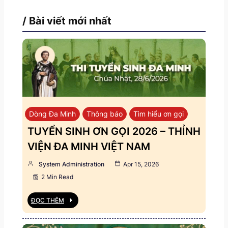
/ Bài viết mới nhất
Dòng Đa Minh
Thông báo
Tìm hiểu ơn gọi
TUYỂN SINH ƠN GỌI 2026 – THỈNH
VIỆN ĐA MINH VIỆT NAM
System Administration
Apr 15, 2026
2 Min Read
ĐỌC THÊM