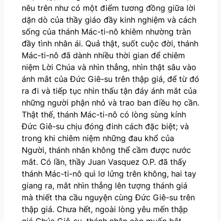
nêu trên như có một điểm tương đồng giữa lời
dặn dò của thầy giáo đầy kinh nghiệm và cách
sống của thánh Mác-ti-nô khiêm nhường tràn
đầy tình nhân ái. Quả thật, suốt cuộc đời, thánh
Mác-ti-nô đã dành nhiều thời gian để chiêm
niệm Lời Chúa và nhìn thẳng, nhìn thật sâu vào
ánh mắt của Đức Giê-su trên thập giá, để từ đó
ra đi và tiếp tục nhìn thấu tận đáy ánh mắt của
những người phận nhỏ và trao ban điều họ cần.
Thật thế, thánh Mác-ti-nô có lòng sùng kính
Đức Giê-su chịu đóng đinh cách đặc biệt; và
trong khi chiêm niệm những đau khổ của
Người, thánh nhân không thể cầm được nước
mắt. Có lần, thầy Juan Vasquez O.P. đã thấy
thánh Mác-ti-nô quì lơ lửng trên không, hai tay
giang ra, mắt nhìn thẳng lên tượng thánh giá
mà thiết tha cầu nguyện cùng Đức Giê-su trên
thập giá. Chưa hết, ngoài lòng yêu mến thập
giá Chúa Giê-su, thánh nhân còn muốn bắt