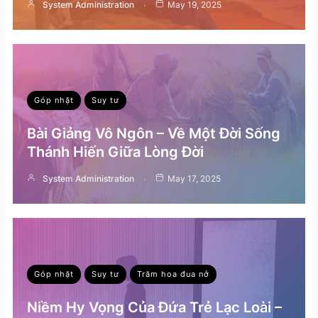
System Administration
May 19, 2025
Góp nhặt
Suy tư
Bài Giảng Vô Ngôn – Về Một Đời Sống
Thánh Hiến Giữa Lòng Đời
System Administration
May 17, 2025
Góp nhặt
Suy tư
Trăm hoa đua nở
Niềm Hy Vọng Của Đứa Trẻ Lạc Loài –