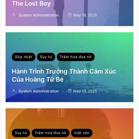
The Lost Boy
System Administration
May 16, 2025
Góp nhặt
Suy tư
Trăm hoa đua nở
Hành Trình Trưởng Thành Cảm Xúc
Của Hoàng Tử Bé
System Administration
May 15, 2025
Suy tư
Trăm hoa đua nở
Việt văn