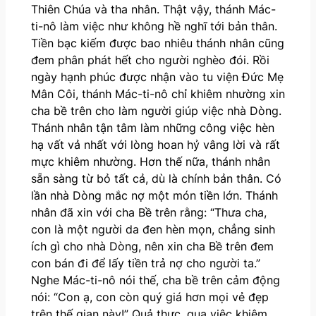
Thiên Chúa và tha nhân. Thật vậy, thánh Mác-
ti-nô làm việc như không hề nghĩ tới bản thân.
Tiền bạc kiếm được bao nhiêu thánh nhân cũng
đem phân phát hết cho người nghèo đói. Rồi
ngày hạnh phúc được nhận vào tu viện Đức Mẹ
Mân Côi, thánh Mác-ti-nô chỉ khiêm nhường xin
cha bề trên cho làm người giúp việc nhà Dòng.
Thánh nhân tận tâm làm những công việc hèn
hạ vất vả nhất với lòng hoan hỷ vâng lời và rất
mực khiêm nhường. Hơn thế nữa, thánh nhân
sẵn sàng từ bỏ tất cả, dù là chính bản thân. Có
lần nhà Dòng mắc nợ một món tiền lớn. Thánh
nhân đã xin với cha Bề trên rằng: “Thưa cha,
con là một người da đen hèn mọn, chẳng sinh
ích gì cho nhà Dòng, nên xin cha Bề trên đem
con bán đi để lấy tiền trả nợ cho người ta.”
Nghe Mác-ti-nô nói thế, cha bề trên cảm động
nói: “Con ạ, con còn quý giá hơn mọi vẻ đẹp
trên thế gian này!” Quả thực, qua việc khiêm