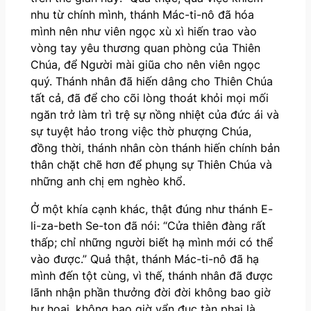
nhu từ chính mình, thánh Mác-ti-nô đã hóa
mình nên như viên ngọc xù xì hiến trao vào
vòng tay yêu thương quan phòng của Thiên
Chúa, để Người mài giũa cho nên viên ngọc
quý. Thánh nhân đã hiến dâng cho Thiên Chúa
tất cả, đã để cho cõi lòng thoát khỏi mọi mối
ngăn trở làm trì trệ sự nồng nhiệt của đức ái và
sự tuyệt hảo trong việc thờ phượng Chúa,
đồng thời, thánh nhân còn thánh hiến chính bản
thân chặt chẽ hơn để phụng sự Thiên Chúa và
những anh chị em nghèo khổ.
Ở một khía cạnh khác, thật đúng như thánh E-
li-za-beth Se-ton đã nói: “Cửa thiên đàng rất
thấp; chỉ những người biết hạ mình mới có thể
vào được.” Quả thật, thánh Mác-ti-nô đã hạ
mình đến tột cùng, vì thế, thánh nhân đã được
lãnh nhận phần thưởng đời đời không bao giờ
hư hoại, không bao giờ vẩn đục tàn phai là