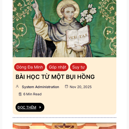
Dòng Đa Minh
Góp nhặt
Suy tư
BÀI HỌC TỪ MỘT BỤI HỒNG
System Administration
Nov 20, 2025
6 Min Read
ĐỌC THÊM