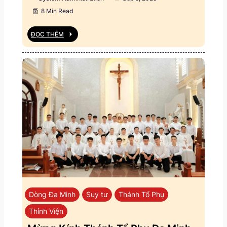
8 Min Read
ĐỌC THÊM
Dòng Đa Minh
Suy tư
Thánh Tổ Phụ
Thỉnh Viện