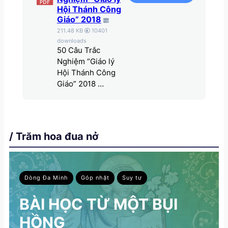
Hội Thánh Công
Giáo” 2018
211.48 KB
10401
downloads
50 Câu Trắc
Nghiệm “Giáo lý
Hội Thánh Công
Giáo” 2018 …
/ Trăm hoa đua nở
Dòng Đa Minh
Góp nhặt
Suy tư
BÀI HỌC TỪ MỘT BỤI
HỒNG