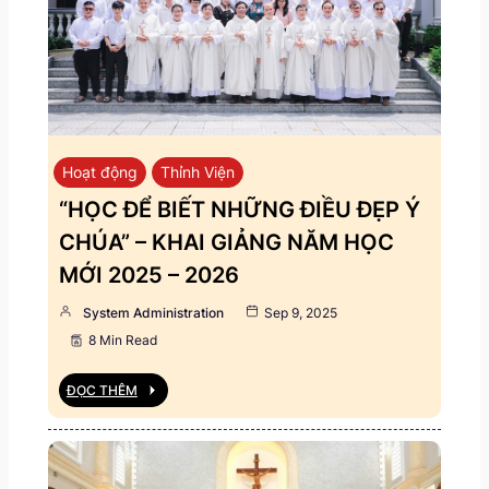
Hoạt động
Thỉnh Viện
“HỌC ĐỂ BIẾT NHỮNG ĐIỀU ĐẸP Ý
CHÚA” – KHAI GIẢNG NĂM HỌC
MỚI 2025 – 2026
System Administration
Sep 9, 2025
8 Min Read
ĐỌC THÊM