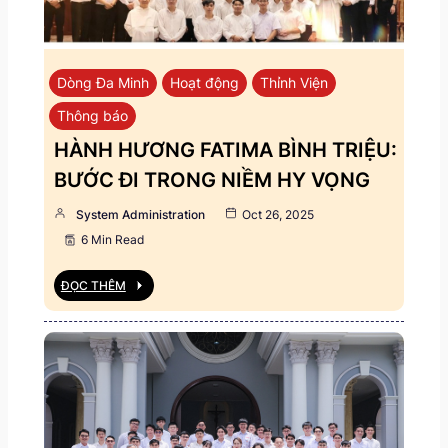
Dòng Đa Minh
Hoạt động
Thỉnh Viện
Thông báo
HÀNH HƯƠNG FATIMA BÌNH TRIỆU:
BƯỚC ĐI TRONG NIỀM HY VỌNG
System Administration
Oct 26, 2025
6 Min Read
ĐỌC THÊM