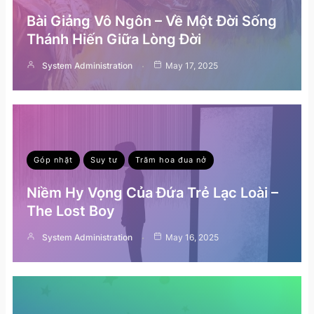
Bài Giảng Vô Ngôn – Về Một Đời Sống
Thánh Hiến Giữa Lòng Đời
System Administration
May 17, 2025
Góp nhặt
Suy tư
Trăm hoa đua nở
Niềm Hy Vọng Của Đứa Trẻ Lạc Loài –
The Lost Boy
System Administration
May 16, 2025