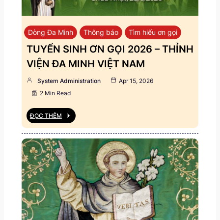
Dòng Đa Minh
Thông báo
Tìm hiểu ơn gọi
TUYỂN SINH ƠN GỌI 2026 – THỈNH
VIỆN ĐA MINH VIỆT NAM
System Administration
Apr 15, 2026
2 Min Read
ĐỌC THÊM