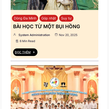
Dòng Đa Minh
Góp nhặt
Suy tư
BÀI HỌC TỪ MỘT BỤI HỒNG
System Administration
Nov 20, 2025
6 Min Read
ĐỌC THÊM