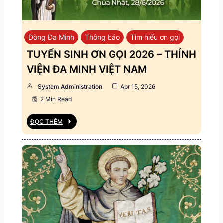
Dòng Đa Minh
Thông báo
Tìm hiểu ơn gọi
TUYỂN SINH ƠN GỌI 2026 – THỈNH
VIỆN ĐA MINH VIỆT NAM
System Administration
Apr 15, 2026
2 Min Read
ĐỌC THÊM