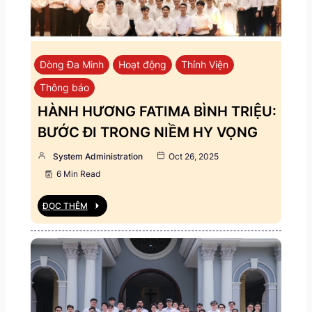
Dòng Đa Minh
Hoạt động
Thỉnh Viện
Thông báo
HÀNH HƯƠNG FATIMA BÌNH TRIỆU:
BƯỚC ĐI TRONG NIỀM HY VỌNG
System Administration
Oct 26, 2025
6 Min Read
ĐỌC THÊM