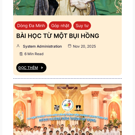
Dòng Đa Minh
Góp nhặt
Suy tư
BÀI HỌC TỪ MỘT BỤI HỒNG
System Administration
Nov 20, 2025
6 Min Read
ĐỌC THÊM