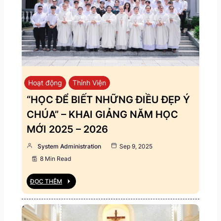
Hoạt động
Thỉnh Viện
“HỌC ĐỂ BIẾT NHỮNG ĐIỀU ĐẸP Ý
CHÚA” – KHAI GIẢNG NĂM HỌC
MỚI 2025 – 2026
System Administration
Sep 9, 2025
8 Min Read
ĐỌC THÊM