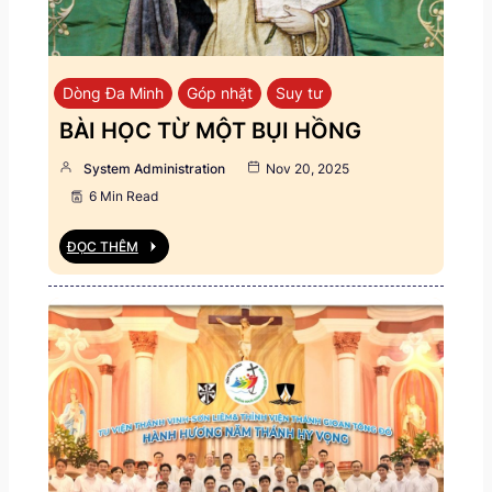
Dòng Đa Minh
Góp nhặt
Suy tư
BÀI HỌC TỪ MỘT BỤI HỒNG
System Administration
Nov 20, 2025
6 Min Read
ĐỌC THÊM