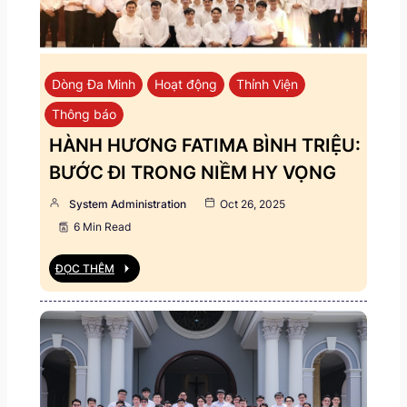
Dòng Đa Minh
Hoạt động
Thỉnh Viện
Thông báo
HÀNH HƯƠNG FATIMA BÌNH TRIỆU:
BƯỚC ĐI TRONG NIỀM HY VỌNG
System Administration
Oct 26, 2025
6 Min Read
ĐỌC THÊM