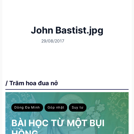
John Bastist.jpg
29/08/2017
/ Trăm hoa đua nở
Dòng Đa Minh
Góp nhặt
Suy tư
BÀI HỌC TỪ MỘT BỤI
HỒNG