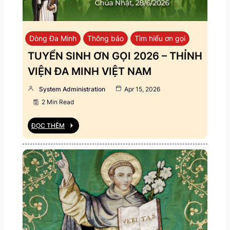
Dòng Đa Minh
Thông báo
Tìm hiểu ơn gọi
TUYỂN SINH ƠN GỌI 2026 – THỈNH
VIỆN ĐA MINH VIỆT NAM
System Administration
Apr 15, 2026
2 Min Read
ĐỌC THÊM