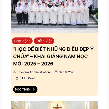
Hoạt động
Thỉnh Viện
“HỌC ĐỂ BIẾT NHỮNG ĐIỀU ĐẸP Ý
CHÚA” – KHAI GIẢNG NĂM HỌC
MỚI 2025 – 2026
System Administration
Sep 9, 2025
8 Min Read
ĐỌC THÊM