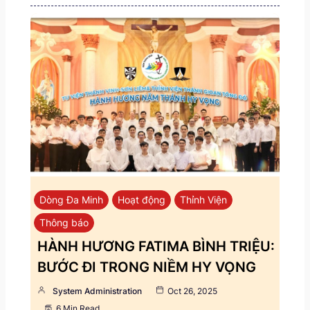
Dòng Đa Minh
Hoạt động
Thỉnh Viện
Thông báo
HÀNH HƯƠNG FATIMA BÌNH TRIỆU:
BƯỚC ĐI TRONG NIỀM HY VỌNG
System Administration
Oct 26, 2025
6 Min Read