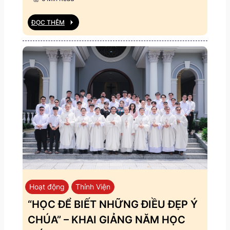
ĐỌC THÊM
Hoạt động
Thỉnh Viện
“HỌC ĐỂ BIẾT NHỮNG ĐIỀU ĐẸP Ý
CHÚA” – KHAI GIẢNG NĂM HỌC