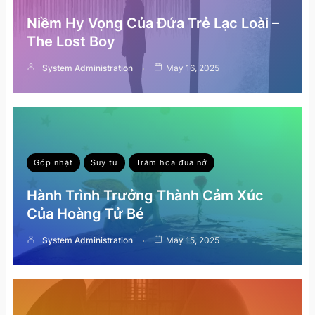
Niềm Hy Vọng Của Đứa Trẻ Lạc Loài –
The Lost Boy
System Administration
May 16, 2025
Góp nhặt
Suy tư
Trăm hoa đua nở
Hành Trình Trưởng Thành Cảm Xúc
Của Hoàng Tử Bé
System Administration
May 15, 2025