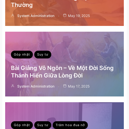
Thường
System Administration
May 19, 2025
Góp nhặt
Suy tư
Bài Giảng Vô Ngôn – Về Một Đời Sống
Thánh Hiến Giữa Lòng Đời
System Administration
May 17, 2025
Góp nhặt
Suy tư
Trăm hoa đua nở