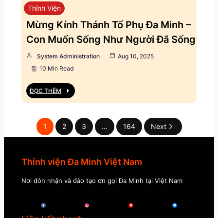
Thỉnh Viện
Mừng Kính Thánh Tổ Phụ Đa Minh –
Con Muốn Sống Như Người Đã Sống
System Administration
Aug 10, 2025
10 Min Read
ĐỌC THÊM
1
2
3
…
164
Next
Thỉnh viện Đa Minh Việt Nam
Nơi đón nhận và đào tạo ơn gọi Đa Minh tại Việt Nam