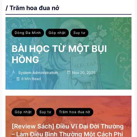
/ Trăm hoa đua nở
Dòng Đa Minh
Góp nhặt
Suy tư
BÀI HỌC TỪ MỘT BỤI
HỒNG
System Administration
Nov 20, 2025
6 Min Read
Góp nhặt
Suy tư
Trăm hoa đua nở
[Review Sách] Điều Vĩ Đại Đời Thường
– Làm Điều Bình Thường Một Cách Phi