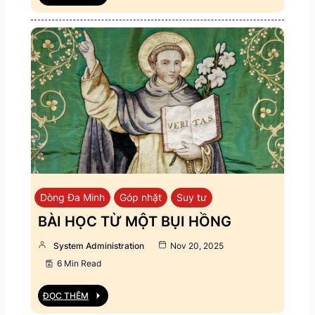
Dòng Đa Minh
Góp nhặt
Suy tư
BÀI HỌC TỪ MỘT BỤI HỒNG
System Administration
Nov 20, 2025
6 Min Read
ĐỌC THÊM