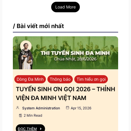
Load More
/ Bài viết mới nhất
Dòng Đa Minh
Thông báo
Tìm hiểu ơn gọi
TUYỂN SINH ƠN GỌI 2026 – THỈNH
VIỆN ĐA MINH VIỆT NAM
System Administration
Apr 15, 2026
2 Min Read
ĐỌC THÊM