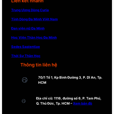
Liên kết nhanh
Trung Ương Dòng Curia
Tỉnh Dòng Đa Minh Việt Nam
Đan viện nữ Đa Minh
Học Viện Thần Học Đa Minh
Sedes Sapientiae
Thời Sự Thần Học
Thông tin liên hệ
70/1 Tổ 1, Kp Bình Đường 3, P. Dĩ An, Tp.
HCM
Địa chỉ cũ: 1116, đường số 6, P. Tam Phú,
Q. Thủ Đức, Tp. HCM –
Xem bản đồ