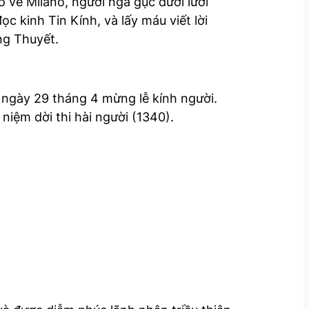
về Milano, người ngã gục dưới lưỡi
 kinh Tin Kính, và lấy máu viết lời
ng Thuyết.
 ngày 29 tháng 4 mừng lễ kính người.
iệm dời thi hài người (1340).