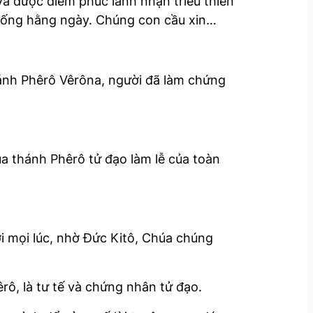
và được diễm phúc lãnh nhận triều thiên
 sống hằng ngày. Chúng con cầu xin…
ánh Phêrô Vêrôna, người đã làm chứng
a thánh Phêrô tử đạo làm lễ của toàn
i mọi lúc, nhờ Ðức Kitô, Chúa chúng
ô, là tư tế và chứng nhân tử đạo.