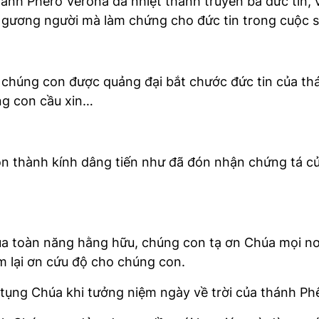
nh Phêrô Vêrôna đã nhiệt thành truyền bá đức tin, 
oi gương người mà làm chứng cho đức tin trong cuộc
 chúng con được quảng đại bắt chước đức tin của th
ng con cầu xin…
on thành kính dâng tiến như đã đón nhận chứng tá củ
húa toàn năng hằng hữu, chúng con tạ ơn Chúa mọi nơ
em lại ơn cứu độ cho chúng con.
ụng Chúa khi tưởng niệm ngày về trời của thánh Phêr