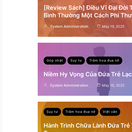
[Review Sách] Điều Vĩ Đại Đời
Bình Thường Một Cách Phi Th
System Administration
May 19, 2025
Góp nhặt
Suy tư
Trăm hoa đua nở
Niềm Hy Vọng Của Đứa Trẻ Lạc 
System Administration
May 16, 2025
Suy tư
Trăm hoa đua nở
Việt văn
Hành Trình Chữa Lành Đứa Trẻ