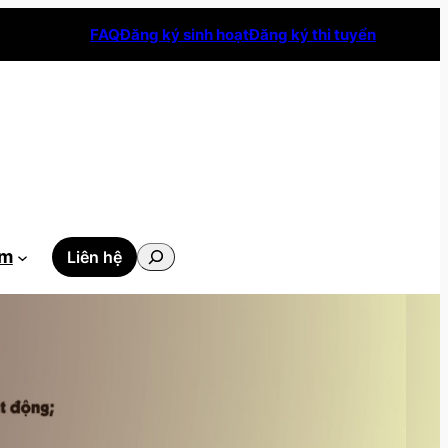
FAQ
Đăng ký sinh hoạt
Đăng ký thi tuyển
Tìm
ẫm
Liên hệ
kiếm