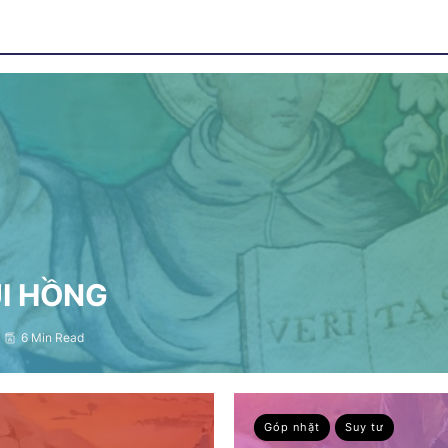
ỤI HỒNG
6 Min Read
Góp nhặt
Suy tư