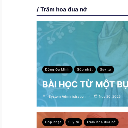
/ Trăm hoa đua nở
Dòng Đa Minh
Góp nhặt
Suy tư
BÀI HỌC TỪ MỘT B
System Administration
Nov 20, 2025
Góp nhặt
Suy tư
Trăm hoa đua nở