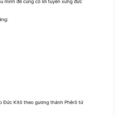
u mình để củng cố lời tuyên xưng đức
ằng:
o Đức Kitô theo gương thánh Phêrô tử