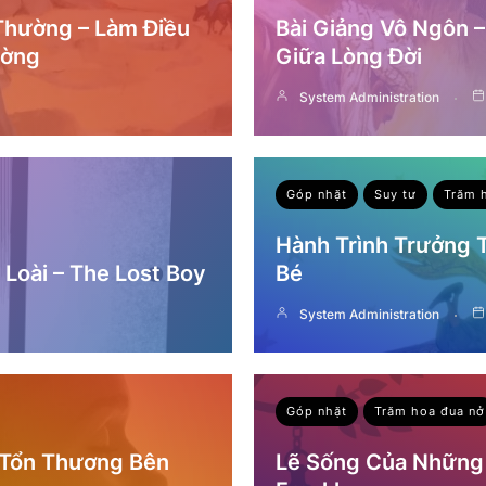
 Thường – Làm Điều
Bài Giảng Vô Ngôn 
ường
Giữa Lòng Đời
System Administration
Góp nhặt
Suy tư
Trăm 
Hành Trình Trưởng
Loài – The Lost Boy
Bé
System Administration
Góp nhặt
Trăm hoa đua nở
 Tổn Thương Bên
Lẽ Sống Của Những 