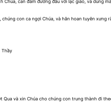
h Chúa, can đảm đương đầu với lạc giáo, và dùng má
n, chúng con ca ngợi Chúa, và hân hoan tuyên xưng r
i Thầy
t Qua và xin Chúa cho chúng con trung thành đi the