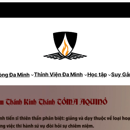
Thỉnh Viện Đa Minh
Học tập
Suy G
òng Đa Minh