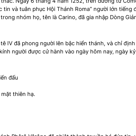
 thác. Ngày 6 tháng 4 năm 1252, trên đường từ Como 
tin và tuân phục Hội Thánh Roma” người lớn tiếng đọc
 trong nhóm họ, tên là Carino, đã gia nhập Dòng Giả
ê IV đã phong người lên bậc hiển thánh, và chỉ định
 kính người được cử hành vào ngày hôm nay, ngày kỷ n
iến đấu
 mặt thiên hạ.