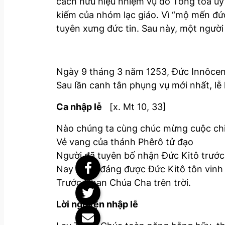
cách hữu hiệu nhiệm vụ do Tông toà uỷ
kiếm của nhóm lạc giáo. Vì “mộ mến đức 
tuyên xưng đức tin. Sau này, một người
Ngày 9 tháng 3 năm 1253, Đức Innôcent
Sau lần canh tân phụng vụ mới nhất, lễ
Ca nhập lễ
[x. Mt 10, 33]
Nào chúng ta cùng chúc mừng cuộc ch
Vẻ vang của thánh Phêrô tử đạo
Người đã tuyên bố nhận Đức Kitô trước
Nay xứng đáng được Đức Kitô tôn vinh
Trước Nhan Chúa Cha trên trời.
Lời nguyện nhập lễ