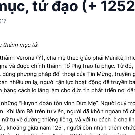
mục, tử đạo (+ 1252
017
c thánh mục tử
i thành Verona (Ý), cha mẹ theo giáo phái Manikê, n
ogna và được chính thánh Tổ Phụ trao tu phục. Từ đó,
, dùng phương pháp đối thoại của Tin Mừng, truyền 
 nhiều ơn lạ, người tận lực hoạt động để truyền bá 
n bằng cách lo lắng làm cho đức tin phát triển nơi d
à những “Huynh đoàn tôn vinh Đức Mẹ”. Người quý trọ
n. Khi làm Bề trên tu viện, người đã khôn ngoan tổ 
 nữ tu về đường thiêng liêng, và với tư cách là cha l
 đời, khoảng giữa năm 1251, người còn nhận thêm chức