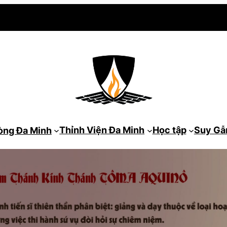
Thỉnh Viện Đa Minh
Học tập
Suy G
òng Đa Minh