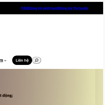
FAQ
Đăng ký sinh hoạt
Đăng ký thi tuyển
Tìm
ẫm
Liên hệ
kiếm