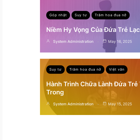
Góp nhặt
Suy tư
Trăm hoa đua nở
Niềm Hy Vọng Của Đứa Trẻ Lạc 
System Administration
May 16, 2025
Suy tư
Trăm hoa đua nở
Việt văn
Hành Trình Chữa Lành Đứa Trẻ
Trong
System Administration
May 15, 2025