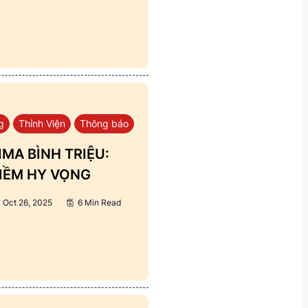
g
Thỉnh Viện
Thông báo
MA BÌNH TRIỆU:
IỀM HY VỌNG
Oct 26, 2025
6 Min Read