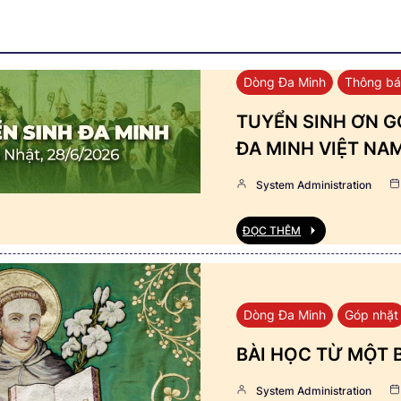
Dòng Đa Minh
Thông b
TUYỂN SINH ƠN GỌ
ĐA MINH VIỆT NA
System Administration
ĐỌC THÊM
Dòng Đa Minh
Góp nhặt
BÀI HỌC TỪ MỘT 
System Administration