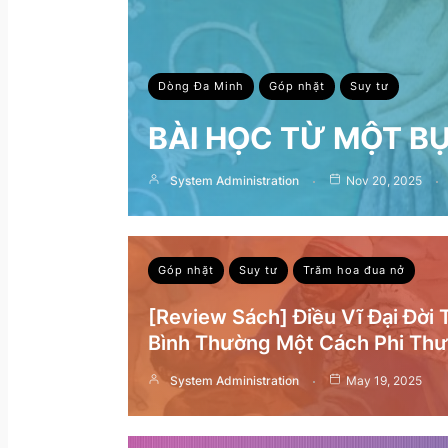
Dòng Đa Minh
Góp nhặt
Suy tư
BÀI HỌC TỪ MỘT B
System Administration
Nov 20, 2025
Góp nhặt
Suy tư
Trăm hoa đua nở
[Review Sách] Điều Vĩ Đại Đời
Bình Thường Một Cách Phi Th
System Administration
May 19, 2025