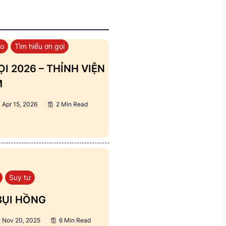
áo
Tìm hiểu ơn gọi
I 2026 – THỈNH VIỆN
M
Apr 15, 2026
2 Min Read
Suy tư
BỤI HỒNG
Nov 20, 2025
6 Min Read