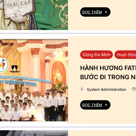
ĐỌC THÊM
Dòng Đa Minh
Hoạt độn
HÀNH HƯƠNG FATI
BƯỚC ĐI TRONG N
System Administration
ĐỌC THÊM