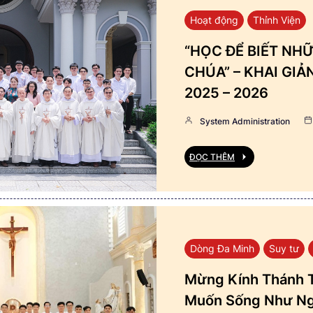
Hoạt động
Thỉnh Viện
“HỌC ĐỂ BIẾT NHỮ
CHÚA” – KHAI GI
2025 – 2026
System Administration
ĐỌC THÊM
Dòng Đa Minh
Suy tư
Mừng Kính Thánh T
Muốn Sống Như Ng