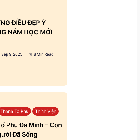
NG ĐIỀU ĐẸP Ý
ẢNG NĂM HỌC MỚI
Sep 9, 2025
8 Min Read
Thánh Tổ Phụ
Thỉnh Viện
ổ Phụ Đa Minh – Con
ười Đã Sống