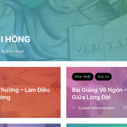
ỤI HỒNG
6 Min Read
Góp nhặt
Suy tư
 Thường – Làm Điều
Bài Giảng Vô Ngôn 
ường
Giữa Lòng Đời
System Administration