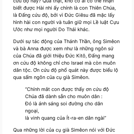
cứu độ này? Quả thật, khó có ai có thể nhận
biết được Hài nhi ấy chính là con Thiên Chúa,
là Đấng cứu độ, bởi vì Đức Giêsu đã mặc lấy
hình hài con người và tuân giữ mọi Lề luật Cựu
Ước như mọi người Do Thái khác.
Dưới sự tác động của Thánh Thần, ông Simêon
và bà Anna được xem như là những ngôn sứ
của Chúa đã giới thiệu Đức Kitô, Đấng mang
ơn cứu độ không chỉ cho Israel mà còn muôn
dân tộc. Ơn cứu độ phổ quát này được biểu lộ
qua sấm ngôn của cụ già Simêon.
“Chính mắt con được thấy ơn cứu độ
Chúa đã dành sẵn cho muôn dân :
Đó là ánh sáng soi đường cho dân
ngoại,
là vinh quang của Ít-ra-en dân ngài”
Qua những lời của cụ già Simêon nói với Đức