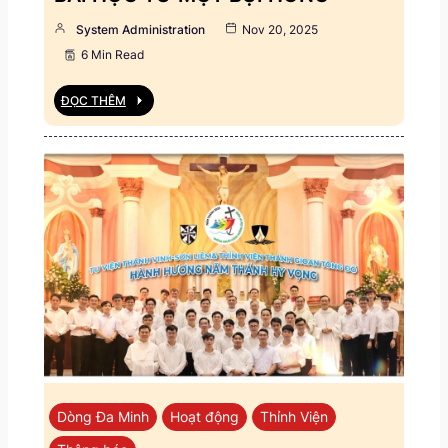
System Administration
Nov 20, 2025
6 Min Read
ĐỌC THÊM
Dòng Đa Minh
Hoạt động
Thỉnh Viện