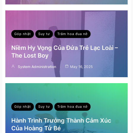
Góp nhặt
Suy tư
Trăm hoa đua nở
Niềm Hy Vọng Của Đứa Trẻ Lạc Loài –
The Lost Boy
System Administration
May 16, 2025
Góp nhặt
Suy tư
Trăm hoa đua nở
Hành Trình Trưởng Thành Cảm Xúc
Của Hoàng Tử Bé