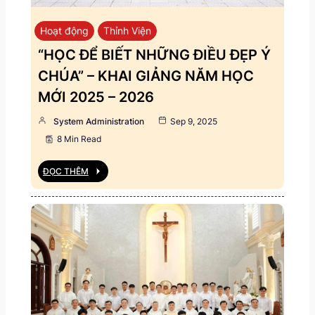
Hoạt động
Thỉnh Viện
“HỌC ĐỂ BIẾT NHỮNG ĐIỀU ĐẸP Ý
CHÚA” – KHAI GIẢNG NĂM HỌC
MỚI 2025 – 2026
System Administration
Sep 9, 2025
8 Min Read
ĐỌC THÊM