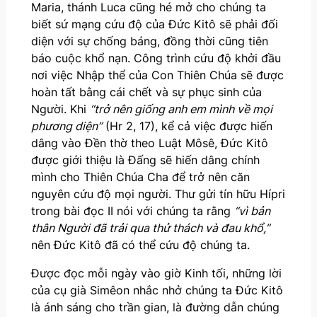
Maria, thánh Luca cũng hé mở cho chúng ta
biết sứ mạng cứu độ của Đức Kitô sẽ phải đối
diện với sự chống báng, đồng thời cũng tiên
báo cuộc khổ nạn. Công trình cứu độ khởi đầu
nơi việc Nhập thể của Con Thiên Chúa sẽ được
hoàn tất bằng cái chết và sự phục sinh của
Người. Khi
“trở nên giống anh em mình về mọi
phương diện”
(Hr 2, 17), kể cả việc được hiến
dâng vào Đền thờ theo Luật Môsê, Đức Kitô
được giới thiệu là Đấng sẽ hiến dâng chính
mình cho Thiên Chúa Cha để trở nên căn
nguyên cứu độ mọi người. Thư gửi tín hữu Hípri
trong bài đọc II nói với chúng ta rằng
“vì bản
thân Người đã trải qua thử thách và đau khổ,”
nên Đức Kitô đã có thể cứu độ chúng ta.
Được đọc mỗi ngày vào giờ Kinh tối, những lời
của cụ già Simêon nhắc nhở chúng ta Đức Kitô
là ánh sáng cho trần gian, là đường dẫn chúng