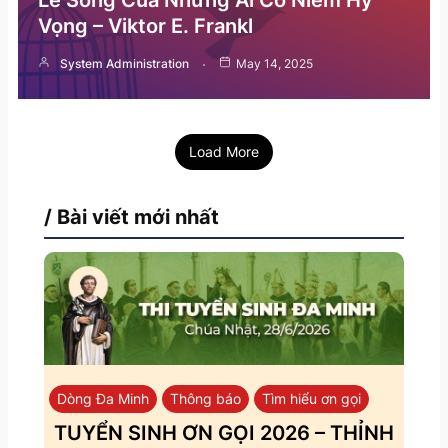
Vọng – Viktor E. Frankl
System Administration
May 14, 2025
Load More
/ Bài viết mới nhất
Dòng Đa Minh
Thông báo
Tìm hiểu ơn gọi
TUYỂN SINH ƠN GỌI 2026 – THỈNH