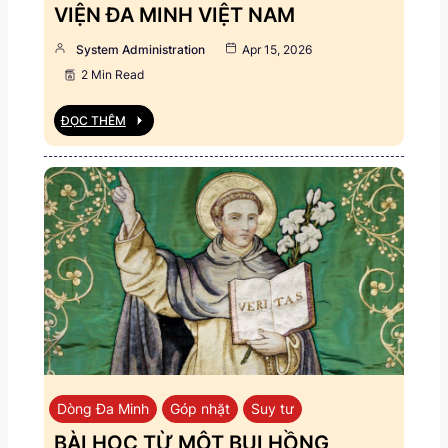
VIỆN ĐA MINH VIỆT NAM
System Administration
Apr 15, 2026
2 Min Read
ĐỌC THÊM
Dòng Đa Minh
Góp nhặt
Suy tư
BÀI HỌC TỪ MỘT BỤI HỒNG