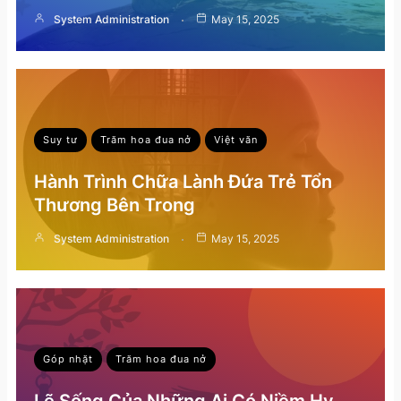
System Administration
May 15, 2025
Suy tư
Trăm hoa đua nở
Việt văn
Hành Trình Chữa Lành Đứa Trẻ Tổn
Thương Bên Trong
System Administration
May 15, 2025
Góp nhặt
Trăm hoa đua nở
Lẽ Sống Của Những Ai Có Niềm Hy