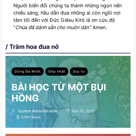
Người biến đổi chúng ta thành những ngọn nến
chiếu sáng, hầu dẫn đưa những ai còn ngồi nơi
tăm tối đến với Đức Giêsu Kitô là ơn cứu độ
“
Chúa đã dành sẵn cho muôn dân”.
Amen.
/ Trăm hoa đua nở
Dòng Đa Minh
Góp nhặt
Suy tư
BÀI HỌC TỪ MỘT BỤI
HỒNG
System Administration
Nov 20, 2025
6 Min Read