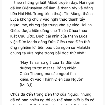
theo những gì luật Môsê truyền dạy. Hai ngài
đã lên Giêrusalem để làm lễ thanh tẩy và dâng
tiến Hài Nhi. Trong trình thuật Tin Mừng, thánh
Luca không chú ý vào nghi thức thanh tẩy
người mẹ, nhưng tập trung vào sự việc Hài nhi
Giêsu được hiến dâng cho Thiên Chúa theo
luật Cựu Ước. Dưới cái nhìn của thánh Luca,
việc Đức Maria dâng Đức Giêsu vào Đền thờ
ứng nghiệm lời tiên báo của ngôn sứ Malakhi
chúng ta vừa nghe trong bài đọc thứ nhất:
“Này Ta sai sứ giả của Ta đến dọn
đường trước mặt ta. Bỗng nhiên
Chúa Thượng mà các ngươi tìm
kiếm, đi vào Thánh Điện của Người”
(Ml 3,1).
Chúa đã đến trong Đền thờ của Người, nhưng
đã có bao nhiêu người có thể nhận biết biến cố