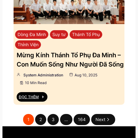
Dòng Đa Minh
Suy tư
Thánh Tổ Phụ
Thỉnh Viện
Mừng Kính Thánh Tổ Phụ Đa Minh –
Con Muốn Sống Như Người Đã Sống
System Administration
Aug 10, 2025
10 Min Read
ĐỌC THÊM
1
2
3
…
164
Next