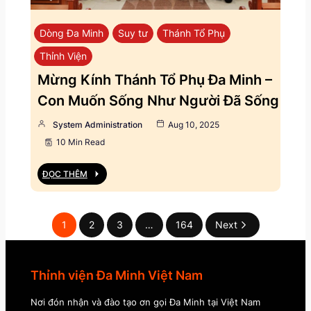
Dòng Đa Minh
Suy tư
Thánh Tổ Phụ
Thỉnh Viện
Mừng Kính Thánh Tổ Phụ Đa Minh –
Con Muốn Sống Như Người Đã Sống
System Administration
Aug 10, 2025
10 Min Read
ĐỌC THÊM
1
2
3
…
164
Next
Thỉnh viện Đa Minh Việt Nam
Nơi đón nhận và đào tạo ơn gọi Đa Minh tại Việt Nam