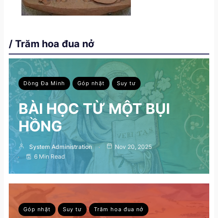
/ Trăm hoa đua nở
Dòng Đa Minh
Góp nhặt
Suy tư
BÀI HỌC TỪ MỘT BỤI
HỒNG
System Administration
Nov 20, 2025
6 Min Read
Góp nhặt
Suy tư
Trăm hoa đua nở