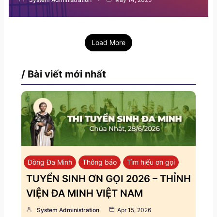
Load More
/ Bài viết mới nhất
Dòng Đa Minh
Thông báo
Tìm hiểu ơn gọi
TUYỂN SINH ƠN GỌI 2026 – THỈNH
VIỆN ĐA MINH VIỆT NAM
System Administration
Apr 15, 2026