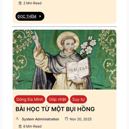
2 Min Read
ĐỌC THÊM
Dòng Đa Minh
Góp nhặt
Suy tư
BÀI HỌC TỪ MỘT BỤI HỒNG
System Administration
Nov 20, 2025
6 Min Read