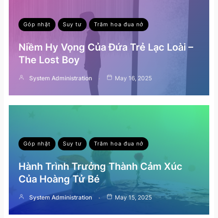
Góp nhặt
Suy tư
Trăm hoa đua nở
Niềm Hy Vọng Của Đứa Trẻ Lạc Loài –
The Lost Boy
System Administration
May 16, 2025
Góp nhặt
Suy tư
Trăm hoa đua nở
Hành Trình Trưởng Thành Cảm Xúc
Của Hoàng Tử Bé
System Administration
May 15, 2025