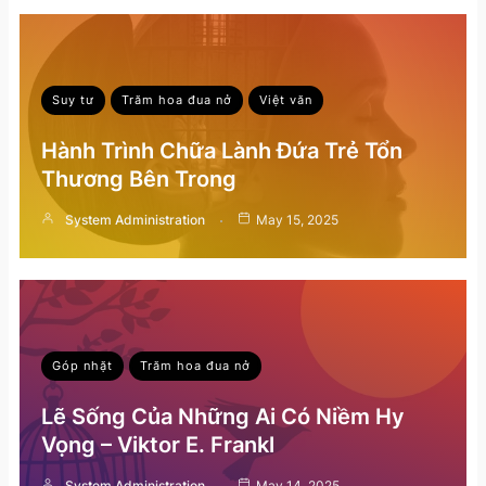
Suy tư
Trăm hoa đua nở
Việt văn
Hành Trình Chữa Lành Đứa Trẻ Tổn
Thương Bên Trong
System Administration
May 15, 2025
Góp nhặt
Trăm hoa đua nở
Lẽ Sống Của Những Ai Có Niềm Hy
Vọng – Viktor E. Frankl
System Administration
May 14, 2025