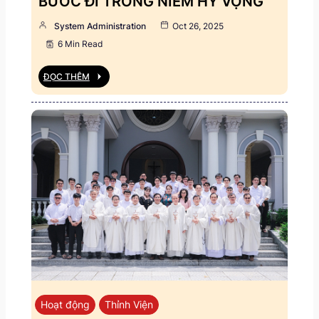
BƯỚC ĐI TRONG NIỀM HY VỌNG
System Administration
Oct 26, 2025
6 Min Read
ĐỌC THÊM
Hoạt động
Thỉnh Viện