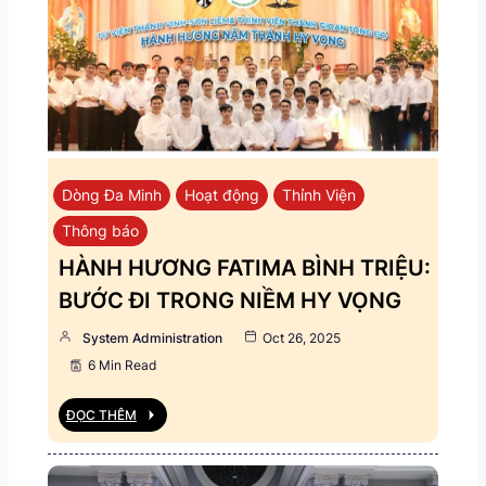
Dòng Đa Minh
Hoạt động
Thỉnh Viện
Thông báo
HÀNH HƯƠNG FATIMA BÌNH TRIỆU:
BƯỚC ĐI TRONG NIỀM HY VỌNG
System Administration
Oct 26, 2025
6 Min Read
ĐỌC THÊM