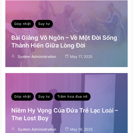
Góp nhặt
Suy tư
Bài Giảng Vô Ngôn – Về Một Đời Sống
Thánh Hiến Giữa Lòng Đời
System Administration
May 17, 2025
Góp nhặt
Suy tư
Trăm hoa đua nở
Niềm Hy Vọng Của Đứa Trẻ Lạc Loài –
The Lost Boy
System Administration
May 16, 2025