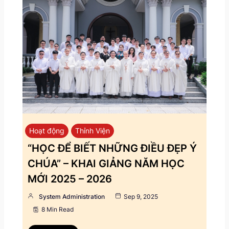
Hoạt động
Thỉnh Viện
“HỌC ĐỂ BIẾT NHỮNG ĐIỀU ĐẸP Ý
CHÚA” – KHAI GIẢNG NĂM HỌC
MỚI 2025 – 2026
System Administration
Sep 9, 2025
8 Min Read