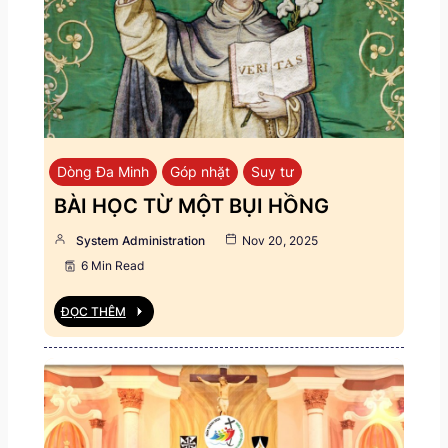
Dòng Đa Minh
Góp nhặt
Suy tư
BÀI HỌC TỪ MỘT BỤI HỒNG
System Administration
Nov 20, 2025
6 Min Read
ĐỌC THÊM