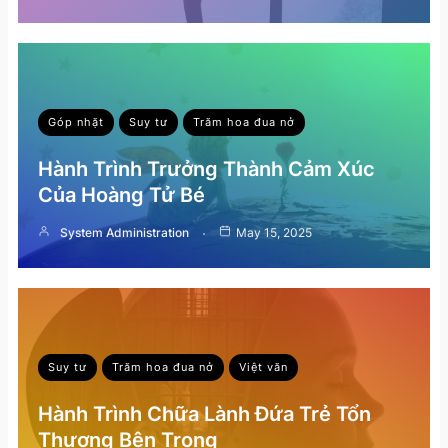
Góp nhặt
Suy tư
Trăm hoa đua nở
Hành Trình Trưởng Thành Cảm Xúc
Của Hoàng Tử Bé
System Administration
May 15, 2025
Suy tư
Trăm hoa đua nở
Việt văn
Hành Trình Chữa Lành Đứa Trẻ Tổn
Thương Bên Trong