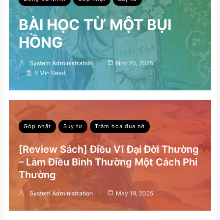
BÀI HỌC TỪ MỘT BỤI
HỒNG
System Administration
Nov 20, 2025
6 Min Read
Góp nhặt
Suy tư
Trăm hoa đua nở
[Review Sách] Điều Vĩ Đại Đời Thường
– Làm Điều Bình Thường Một Cách Phi
Thường
System Administration
May 19, 2025