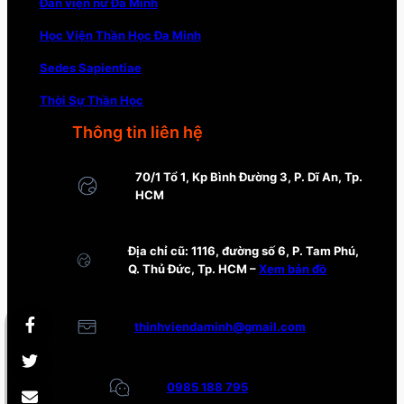
Đan viện nữ Đa Minh
Học Viện Thần Học Đa Minh
Sedes Sapientiae
Thời Sự Thần Học
Thông tin liên hệ
70/1 Tổ 1, Kp Bình Đường 3, P. Dĩ An, Tp.
HCM
Địa chỉ cũ: 1116, đường số 6, P. Tam Phú,
Q. Thủ Đức, Tp. HCM –
Xem bản đồ
thinhviendaminh@gmail.com
0985 188 795