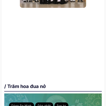
/ Trăm hoa đua nở
Dòng Đa Minh
Góp nhặt
Suy tư