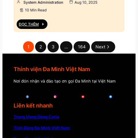
System Administration
Aug 10, 2025
10 Min Read
ĐỌC THÊM
1
2
3
…
164
Next
Thỉnh viện Đa Minh Việt Nam
Nơi đón nhận và đào tạo ơn gọi Đa Minh tại Việt Nam
Liên kết nhanh
Trung Ương Dòng Curia
Tỉnh Dòng Đa Minh Việt Nam