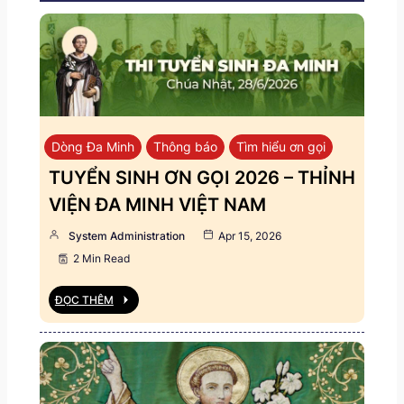
Dòng Đa Minh
Thông báo
Tìm hiểu ơn gọi
TUYỂN SINH ƠN GỌI 2026 – THỈNH
VIỆN ĐA MINH VIỆT NAM
System Administration
Apr 15, 2026
2 Min Read
ĐỌC THÊM