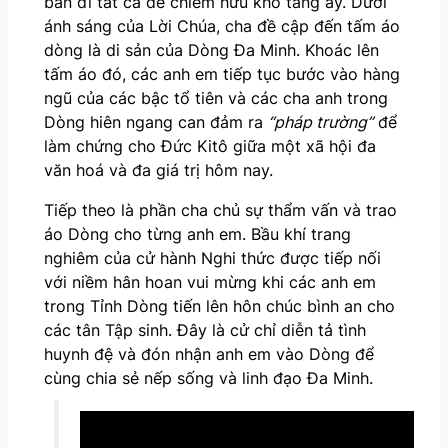
bán đi tất cả để chiếm hữu kho tàng ấy. Dưới
ánh sáng của Lời Chúa, cha đề cập đến tấm áo
dòng là di sản của Dòng Đa Minh. Khoác lên
tấm áo đó, các anh em tiếp tục bước vào hàng
ngũ của các bậc tổ tiên và các cha anh trong
Dòng hiên ngang can đảm ra
“pháp trường”
để
làm chứng cho Đức Kitô giữa một xã hội đa
văn hoá và đa giá trị hôm nay.
Tiếp theo là phần cha chủ sự thẩm vấn và trao
áo Dòng cho từng anh em. Bầu khí trang
nghiêm của cử hành Nghi thức được tiếp nối
với niềm hân hoan vui mừng khi các anh em
trong Tỉnh Dòng tiến lên hôn chúc bình an cho
các tân Tập sinh. Đây là cử chỉ diễn tả tình
huynh đệ và đón nhận anh em vào Dòng để
cùng chia sẻ nếp sống và linh đạo Đa Minh.