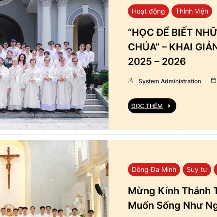
Hoạt động
Thỉnh Viện
“HỌC ĐỂ BIẾT NHỮ
CHÚA” – KHAI GI
2025 – 2026
System Administration
ĐỌC THÊM
Dòng Đa Minh
Suy tư
Mừng Kính Thánh T
Muốn Sống Như Ng