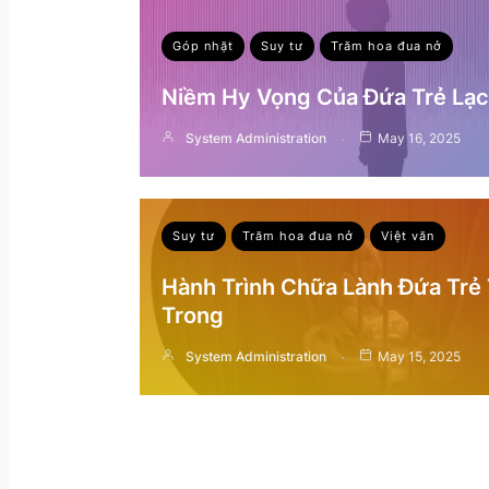
Góp nhặt
Suy tư
Trăm hoa đua nở
Niềm Hy Vọng Của Đứa Trẻ Lạc 
System Administration
May 16, 2025
Suy tư
Trăm hoa đua nở
Việt văn
Hành Trình Chữa Lành Đứa Trẻ
Trong
System Administration
May 15, 2025