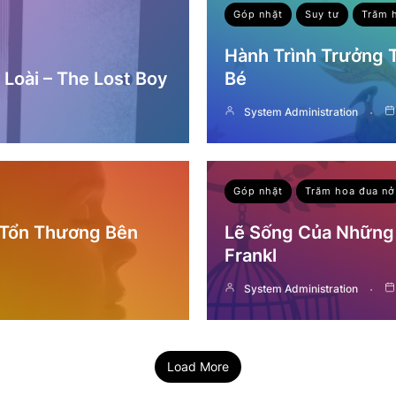
Góp nhặt
Suy tư
Trăm 
Hành Trình Trưởng
Loài – The Lost Boy
Bé
System Administration
Góp nhặt
Trăm hoa đua nở
 Tổn Thương Bên
Lẽ Sống Của Những 
Frankl
System Administration
Load More