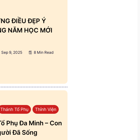
NG ĐIỀU ĐẸP Ý
ẢNG NĂM HỌC MỚI
Sep 9, 2025
8 Min Read
Thánh Tổ Phụ
Thỉnh Viện
ổ Phụ Đa Minh – Con
ười Đã Sống