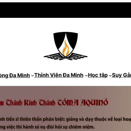
Thỉnh Viện Đa Minh
Học tập
Suy G
òng Đa Minh