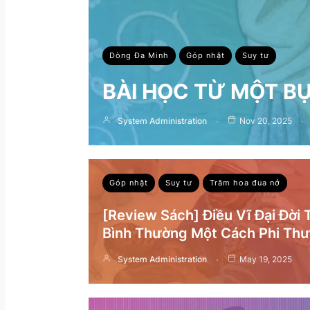
Dòng Đa Minh
Góp nhặt
Suy tư
BÀI HỌC TỪ MỘT B
System Administration
Nov 20, 2025
Góp nhặt
Suy tư
Trăm hoa đua nở
[Review Sách] Điều Vĩ Đại Đời
Bình Thường Một Cách Phi Th
System Administration
May 19, 2025