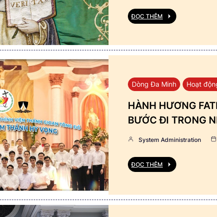
ĐỌC THÊM
Dòng Đa Minh
Hoạt độn
HÀNH HƯƠNG FATI
BƯỚC ĐI TRONG N
System Administration
ĐỌC THÊM