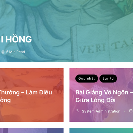
ỤI HỒNG
6 Min Read
Góp nhặt
Suy tư
 Thường – Làm Điều
Bài Giảng Vô Ngôn 
ường
Giữa Lòng Đời
System Administration