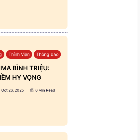
g
Thỉnh Viện
Thông báo
MA BÌNH TRIỆU:
IỀM HY VỌNG
Oct 26, 2025
6 Min Read