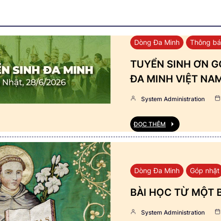
Dòng Đa Minh
Thông b
TUYỂN SINH ƠN GỌ
ĐA MINH VIỆT NA
System Administration
ĐỌC THÊM
Dòng Đa Minh
Góp nhặt
BÀI HỌC TỪ MỘT 
System Administration