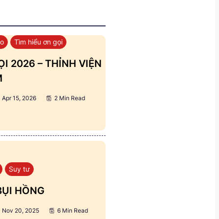
áo
Tìm hiểu ơn gọi
I 2026 – THỈNH VIỆN
M
Apr 15, 2026
2 Min Read
Suy tư
BỤI HỒNG
Nov 20, 2025
6 Min Read