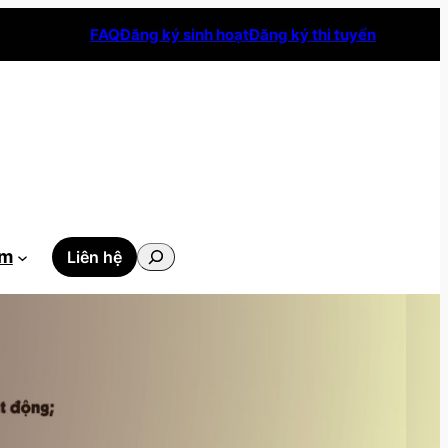
FAQ
Đăng ký sinh hoạt
Đăng ký thi tuyển
Tìm
ẫm
Liên hệ
kiếm