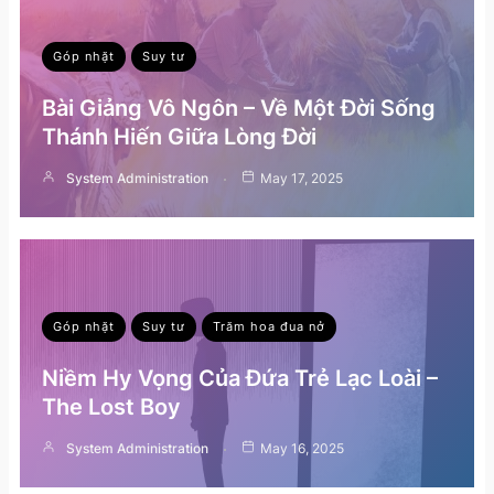
Góp nhặt
Suy tư
Bài Giảng Vô Ngôn – Về Một Đời Sống
Thánh Hiến Giữa Lòng Đời
System Administration
May 17, 2025
Góp nhặt
Suy tư
Trăm hoa đua nở
Niềm Hy Vọng Của Đứa Trẻ Lạc Loài –
The Lost Boy
System Administration
May 16, 2025