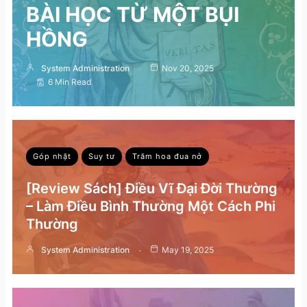
BÀI HỌC TỪ MỘT BỤI
HỒNG
System Administration
Nov 20, 2025
6 Min Read
Góp nhặt
Suy tư
Trăm hoa đua nở
[Review Sách] Điều Vĩ Đại Đời Thường
– Làm Điều Bình Thường Một Cách Phi
Thường
System Administration
May 19, 2025