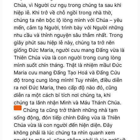
Chúa, vì Người cư ngụ trong chúng ta sau khi
hiệp lễ. Khi trở về chỗ ngồi trong nhà thờ,
chúng ta nên bộc lộ lòng mình với Chúa – yêu
mến, cảm tạ Người, trình bày với Người những
nhu cầu và thỉnh nguyện sâu thẳm nhất. Trong
giây phút sau hiệp lễ này, chúng ta trở nên
giống Đức Maria, người cưu mang Đấng vừa là
Thiên Chúa vừa là con người trong cung lòng
mình suốt chín tháng. Thật là nhiệm mầu! Đức
Maria cưu mang Đấng Tạo Hoá và Đấng Cứu
độ trong cung lòng mình! Tuy nhiên, điều diễn
ra nơi Đức Maria, theo cấp độ nào đó, cũng
diễn ra một cách bí tích nơi chúng ta, khi
chúng ta lãnh nhận Mình và Máu Thánh Chúa.
12
Chúng ta cũng trở thành những nhà tạm
sống động, đón tiếp chính Đấng vừa là Thiên
Chúa vừa là con người đến hiện diện. Đây
không phải là lúc chúng ta nhìn quanh xem
người ta mặc gì, cũng chẳng phải là lúc nghĩ về