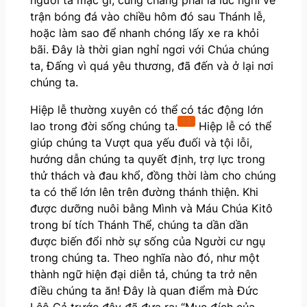
trận bóng đá vào chiều hôm đó sau Thánh lễ,
hoặc làm sao để nhanh chóng lấy xe ra khỏi
bãi. Đây là thời gian nghỉ ngơi với Chúa chúng
ta, Đấng vì quá yêu thương, đã đến và ở lại nơi
chúng ta.
Hiệp lễ thường xuyên có thể có tác động lớn
13
lao trong đời sống chúng ta.
Hiệp lễ có thể
giúp chúng ta Vượt qua yếu đuối và tội lỗi,
hướng dẫn chúng ta quyết định, trợ lực trong
thử thách và đau khổ, đồng thời làm cho chúng
ta có thể lớn lên trên đường thánh thiện. Khi
được dưỡng nuôi bằng Mình và Máu Chúa Kitô
trong bí tích Thánh Thể, chúng ta dần dần
được biến đổi nhờ sự sống của Người cư ngụ
trong chúng ta. Theo nghĩa nào đó, như một
thành ngữ hiện đại diễn tả, chúng ta trở nên
điều chúng ta ăn! Đây là quan điểm mà Đức
Lêô Cả trước đây đã đưa ra: “Mục đích của