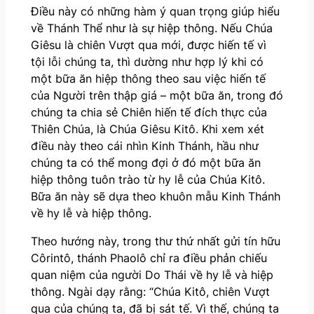
Điều này có những hàm ý quan trọng giúp hiểu
về Thánh Thể như là sự hiệp thông. Nếu Chúa
Giêsu là chiên Vượt qua mới, được hiến tế vì
tội lỗi chúng ta, thì dường như hợp lý khi có
một bữa ăn hiệp thông theo sau việc hiến tế
của Người trên thập giá – một bữa ăn, trong đó
chúng ta chia sẻ Chiên hiến tế đích thực của
Thiên Chúa, là Chúa Giêsu Kitô. Khi xem xét
điều này theo cái nhìn Kinh Thánh, hầu như
chúng ta có thể mong đợi ở đó một bữa ăn
hiệp thông tuôn trào từ hy lễ của Chúa Kitô.
Bữa ăn này sẽ dựa theo khuôn mẫu Kinh Thánh
về hy lễ và hiệp thông.
Theo hướng này, trong thư thứ nhất gửi tín hữu
Côrintô, thánh Phaolô chỉ ra điều phản chiếu
quan niệm của người Do Thái về hy lễ và hiệp
thông. Ngài dạy rằng: “Chúa Kitô, chiên Vượt
qua của chúng ta, đã bị sát tế. Vì thế, chúng ta