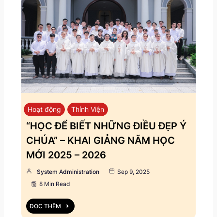
Hoạt động
Thỉnh Viện
“HỌC ĐỂ BIẾT NHỮNG ĐIỀU ĐẸP Ý
CHÚA” – KHAI GIẢNG NĂM HỌC
MỚI 2025 – 2026
System Administration
Sep 9, 2025
8 Min Read
ĐỌC THÊM