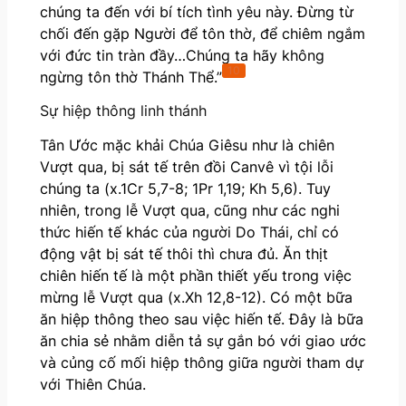
chúng ta đến với bí tích tình yêu này. Đừng từ
chối đến gặp Người để tôn thờ, để chiêm ngắm
với đức tin tràn đầy…Chúng ta hãy không
10
ngừng tôn thờ Thánh Thể.”
Sự hiệp thông linh thánh
Tân Ước mặc khải Chúa Giêsu như là chiên
Vượt qua, bị sát tế trên đồi Canvê vì tội lỗi
chúng ta (x.1Cr 5,7-8; 1Pr 1,19; Kh 5,6). Tuy
nhiên, trong lễ Vượt qua, cũng như các nghi
thức hiến tế khác của người Do Thái, chỉ có
động vật bị sát tế thôi thì chưa đủ. Ăn thịt
chiên hiến tế là một phần thiết yếu trong việc
mừng lễ Vượt qua (x.Xh 12,8-12). Có một bữa
ăn hiệp thông theo sau việc hiến tế. Đây là bữa
ăn chia sẻ nhằm diễn tả sự gắn bó với giao ước
và củng cố mối hiệp thông giữa người tham dự
với Thiên Chúa.