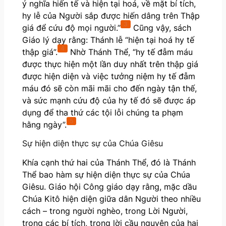
ý nghĩa hiến tế và hiện tại hoá, về mặt bí tích,
hy lễ của Người sắp được hiến dâng trên Thập
3
giá để cứu độ mọi người.”
Cũng vậy, sách
Giáo lý dạy rằng: Thánh lễ “hiện tại hoá hy tế
4
thập giá”.
Nhờ Thánh Thể, “hy tế đẫm máu
được thực hiện một lần duy nhất trên thập giá
được hiện diện và việc tưởng niệm hy tế đẫm
máu đó sẽ còn mãi mãi cho đến ngày tận thế,
và sức mạnh cứu độ của hy tế đó sẽ được áp
dụng để tha thứ các tội lỗi chúng ta phạm
5
hằng ngày”.
Sự hiện diện thực sự của Chúa Giêsu
Khía cạnh thứ hai của Thánh Thể, đó là Thánh
Thể bao hàm sự hiện diện thực sự của Chúa
Giêsu. Giáo hội Công giáo dạy rằng, mặc dầu
Chúa Kitô hiện diện giữa dân Người theo nhiều
cách – trong người nghèo, trong Lời Người,
trong các bí tích, trong lời cầu nguyện của hai