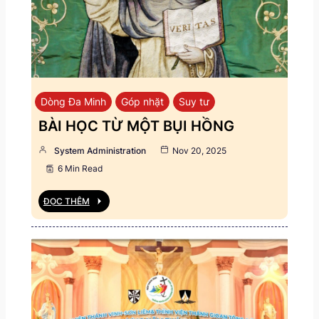
Dòng Đa Minh
Góp nhặt
Suy tư
BÀI HỌC TỪ MỘT BỤI HỒNG
System Administration
Nov 20, 2025
6 Min Read
ĐỌC THÊM