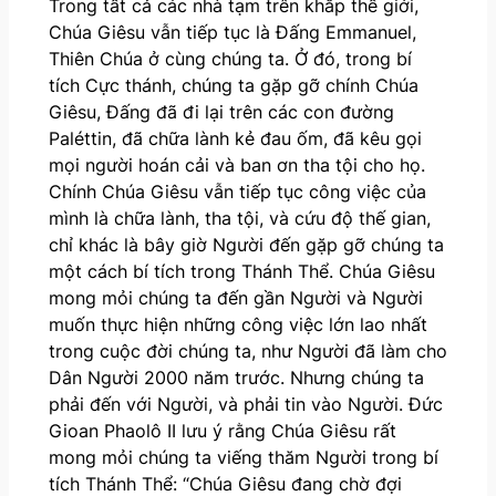
Trong tất cả các nhà tạm trên khắp thế giới,
Chúa Giêsu vẫn tiếp tục là Đấng Emmanuel,
Thiên Chúa ở cùng chúng ta. Ở đó, trong bí
tích Cực thánh, chúng ta gặp gỡ chính Chúa
Giêsu, Đấng đã đi lại trên các con đường
Paléttin, đã chữa lành kẻ đau ốm, đã kêu gọi
mọi người hoán cải và ban ơn tha tội cho họ.
Chính Chúa Giêsu vẫn tiếp tục công việc của
mình là chữa lành, tha tội, và cứu độ thế gian,
chỉ khác là bây giờ Người đến gặp gỡ chúng ta
một cách bí tích trong Thánh Thể. Chúa Giêsu
mong mỏi chúng ta đến gần Người và Người
muốn thực hiện những công việc lớn lao nhất
trong cuộc đời chúng ta, như Người đã làm cho
Dân Người 2000 năm trước. Nhưng chúng ta
phải đến với Người, và phải tin vào Người. Đức
Gioan Phaolô II lưu ý rằng Chúa Giêsu rất
mong mỏi chúng ta viếng thăm Người trong bí
tích Thánh Thể: “Chúa Giêsu đang chờ đợi