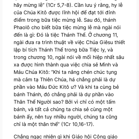
hãy mừng lễ” (1Cr 5,7-8). Cần lưu ý rằng, hy lễ
của Chúa Kitô được lĩnh hội để đạt tới đỉnh
điểm trong bữa tiệc mừng lễ. Sau đó, thánh
Phaolô cho biết bữa tiệc mừng lễ mà ngài nói
đến là gì: Đó là tiệc Thánh Thể. Ở chương 11,
ngài đưa ra trình thuật về việc Chúa Giêsu thiết
lập bí tích Thánh Thể trong bữa Tiệc ly, và
trong chương 10, ngài nói về mối hiệp nhất sâu
xa được hình thành qua việc chia sẻ Mình và
Máu Chúa Kitô: “Khi ta nâng chén chúc tụng
mà cảm tạ Thiên Chúa, há chẳng phải là dự
phần vào Máu Đức Kitô ư? Và khi ta cùng bẻ
bánh Thánh, đó chẳng phải là dự phần vào
Thân Thể Người sao? Bởi vì chỉ có một tấm
bánh, và tất cả chúng ta chia sẻ cùng một
bánh ấy, nên tuy nhiều người, chúng ta cũng
chỉ là một thân thể” (1Cr 10,16-17).
Chẳng ngạc nhiên gì khi Giáo hội Công giáo