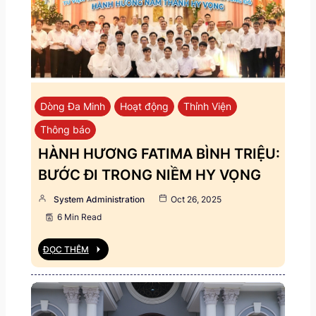
Dòng Đa Minh
Hoạt động
Thỉnh Viện
Thông báo
HÀNH HƯƠNG FATIMA BÌNH TRIỆU:
BƯỚC ĐI TRONG NIỀM HY VỌNG
System Administration
Oct 26, 2025
6 Min Read
ĐỌC THÊM