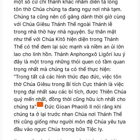
một số cử chỉ thánh khác nhằm diễn tả lòng
tôn thờ Chúa chúng ta đang ngự nơi nhà tạm.
Chúng ta cũng nên cố gắng dành thời giờ cùng
với Chúa Giêsu Thánh Thể ngoài Thánh lễ
trong nhà thờ hay nhà nguyện. Sự thân mật
như thế với Chúa Kitô hiện diện trong Thánh
Thể có thể đem lại sức mạnh và niềm an ủi lớn
lao cho linh hồn. Thánh Anphongxô Ligôri lưu ý
đây là một trong những thói quen có tầm quan
trọng nhất mà chúng ta có thể thực hiện:
“Trong tất cả các hình thức đạo đức, việc tôn
thờ Chúa Giêsu trong Bí tích Cực thánh là việc
trọng đại nhất sau các bí tích, được Thiên Chúa
quý mến nhất, đồng thời cũng hữu ích nhất cho
9
chúng ta”.
Đức Gioan Phaolô II nói rằng khi
chúng ta ở lại trước nhan Chúa nơi Thánh Thể
thì cũng giống như người môn đệ Chúa yêu tựa
đầu vào ngực Chúa trong bữa Tiệc ly.