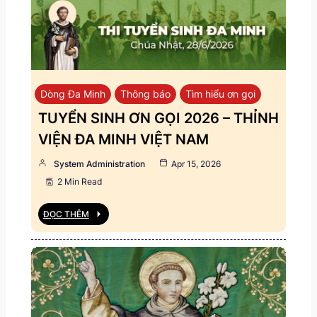
Dòng Đa Minh
Thông báo
Tìm hiểu ơn gọi
TUYỂN SINH ƠN GỌI 2026 – THỈNH
VIỆN ĐA MINH VIỆT NAM
System Administration
Apr 15, 2026
2 Min Read
ĐỌC THÊM