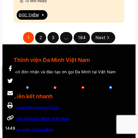
10 Min Read
ĐỌC THÊM
1
2
3
…
164
Next
Thỉnh viện Đa Minh Việt Nam
Nơi đón nhận và đào tạo ơn gọi Đa Minh tại Việt Nam
Liên kết nhanh
Trung Ương Dòng Curia
Tỉnh Dòng Đa Minh Việt Nam
1449
Đan viện nữ Đa Minh