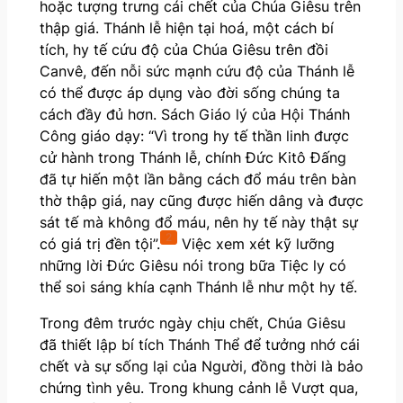
hoặc tượng trưng cái chết của Chúa Giêsu trên
thập giá. Thánh lễ hiện tại hoá, một cách bí
tích, hy tế cứu độ của Chúa Giêsu trên đồi
Canvê, đến nỗi sức mạnh cứu độ của Thánh lễ
có thể được áp dụng vào đời sống chúng ta
cách đầy đủ hơn. Sách Giáo lý của Hội Thánh
Công giáo dạy: “Vì trong hy tế thần linh được
cử hành trong Thánh lễ, chính Đức Kitô Đấng
đã tự hiến một lần bằng cách đổ máu trên bàn
thờ thập giá, nay cũng được hiến dâng và được
sát tế mà không đổ máu, nên hy tế này thật sự
2
có giá trị đền tội”.
Việc xem xét kỹ lưỡng
những lời Đức Giêsu nói trong bữa Tiệc ly có
thể soi sáng khía cạnh Thánh lễ như một hy tế.
Trong đêm trước ngày chịu chết, Chúa Giêsu
đã thiết lập bí tích Thánh Thể để tưởng nhớ cái
chết và sự sống lại của Người, đồng thời là bảo
chứng tình yêu. Trong khung cảnh lễ Vượt qua,