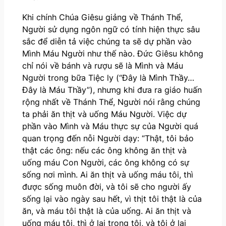
Khi chính Chúa Giêsu giảng về Thánh Thể,
Người sử dụng ngôn ngữ có tính hiện thực sâu
sắc để diễn tả việc chúng ta sẽ dự phần vào
Mình Máu Người như thế nào. Đức Giêsu không
chỉ nói về bánh và rượu sẽ là Mình và Máu
Người trong bữa Tiệc ly (“Đây là Mình Thầy…
Đây là Máu Thầy”), nhưng khi đưa ra giáo huấn
rộng nhất về Thánh Thể, Người nói rằng chúng
ta phải ăn thịt và uống Máu Người. Việc dự
phần vào Mình và Máu thực sự của Người quá
quan trọng đến nỗi Người dạy: “Thật, tôi bảo
thật các ông: nếu các ông không ăn thịt và
uống máu Con Người, các ông không có sự
sống nơi mình. Ai ăn thịt và uống máu tôi, thì
được sống muôn đời, và tôi sẽ cho người ấy
sống lại vào ngày sau hết, vì thịt tôi thật là của
ăn, và máu tôi thật là của uống. Ai ăn thịt và
uống máu tôi, thì ở lại trong tôi, và tôi ở lại