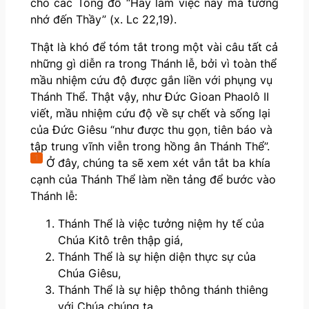
cho các Tông đồ “Hãy làm việc này mà tưởng
nhớ đến Thầy” (x. Lc 22,19).
Thật là khó để tóm tắt trong một vài câu tất cả
những gì diễn ra trong Thánh lễ, bởi vì toàn thể
mầu nhiệm cứu độ được gắn liền với phụng vụ
Thánh Thể. Thật vậy, như Đức Gioan Phaolô II
viết, mầu nhiệm cứu độ về sự chết và sống lại
của Đức Giêsu “như được thu gọn, tiên báo và
tập trung vĩnh viễn trong hồng ân Thánh Thể”.
1
Ở đây, chúng ta sẽ xem xét vắn tắt ba khía
cạnh của Thánh Thể làm nền tảng để bước vào
Thánh lễ:
Thánh Thể là việc tưởng niệm hy tế của
Chúa Kitô trên thập giá,
Thánh Thể là sự hiện diện thực sự của
Chúa Giêsu,
Thánh Thể là sự hiệp thông thánh thiêng
với Chúa chúng ta.