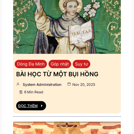
Dòng Đa Minh
Góp nhặt
Suy tư
BÀI HỌC TỪ MỘT BỤI HỒNG
System Administration
Nov 20, 2025
6 Min Read
ĐỌC THÊM