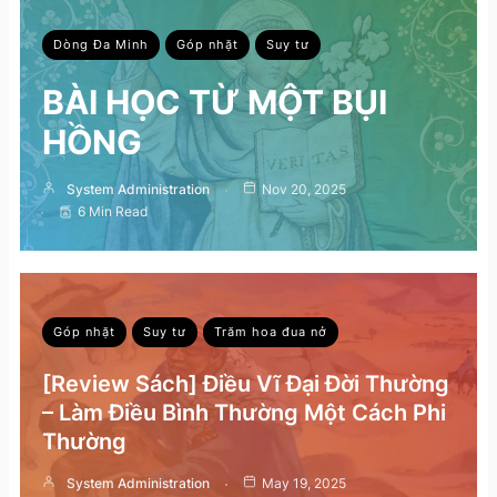
Dòng Đa Minh
Góp nhặt
Suy tư
BÀI HỌC TỪ MỘT BỤI
HỒNG
System Administration
Nov 20, 2025
6 Min Read
Góp nhặt
Suy tư
Trăm hoa đua nở
[Review Sách] Điều Vĩ Đại Đời Thường
– Làm Điều Bình Thường Một Cách Phi
Thường
System Administration
May 19, 2025