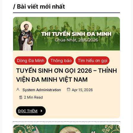
/ Bài viết mới nhất
Dòng Đa Minh
Thông báo
Tìm hiểu ơn gọi
TUYỂN SINH ƠN GỌI 2026 – THỈNH
VIỆN ĐA MINH VIỆT NAM
System Administration
Apr 15, 2026
2 Min Read
ĐỌC THÊM