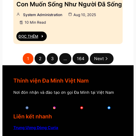
Con Muốn Sống Như Người Đã Sống
System Administration
Aug 10, 2025
10 Min Read
ĐỌC THÊM
1
2
3
…
164
Next
Thỉnh viện Đa Minh Việt Nam
Nơi đón nhận và đào tạo ơn gọi Đa Minh tại Việt Nam
Liên kết nhanh
Trung Ương Dòng Curia