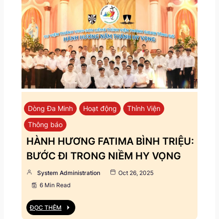
Dòng Đa Minh
Hoạt động
Thỉnh Viện
Thông báo
HÀNH HƯƠNG FATIMA BÌNH TRIỆU:
BƯỚC ĐI TRONG NIỀM HY VỌNG
System Administration
Oct 26, 2025
6 Min Read
ĐỌC THÊM