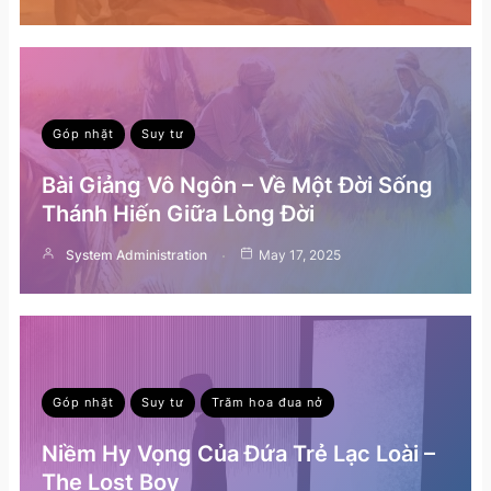
Góp nhặt
Suy tư
Bài Giảng Vô Ngôn – Về Một Đời Sống
Thánh Hiến Giữa Lòng Đời
System Administration
May 17, 2025
Góp nhặt
Suy tư
Trăm hoa đua nở
Niềm Hy Vọng Của Đứa Trẻ Lạc Loài –
The Lost Boy