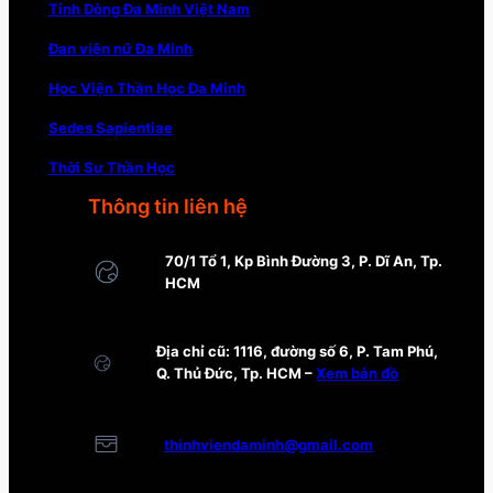
Tỉnh Dòng Đa Minh Việt Nam
Đan viện nữ Đa Minh
Học Viện Thần Học Đa Minh
Sedes Sapientiae
Thời Sự Thần Học
Thông tin liên hệ
70/1 Tổ 1, Kp Bình Đường 3, P. Dĩ An, Tp.
HCM
Địa chỉ cũ: 1116, đường số 6, P. Tam Phú,
Q. Thủ Đức, Tp. HCM –
Xem bản đồ
thinhviendaminh@gmail.com