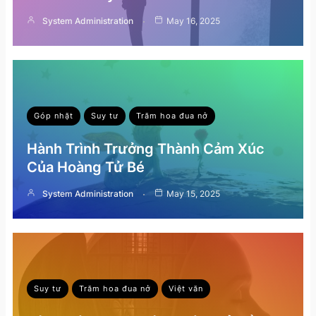
System Administration
May 16, 2025
Góp nhặt
Suy tư
Trăm hoa đua nở
Hành Trình Trưởng Thành Cảm Xúc
Của Hoàng Tử Bé
System Administration
May 15, 2025
Suy tư
Trăm hoa đua nở
Việt văn